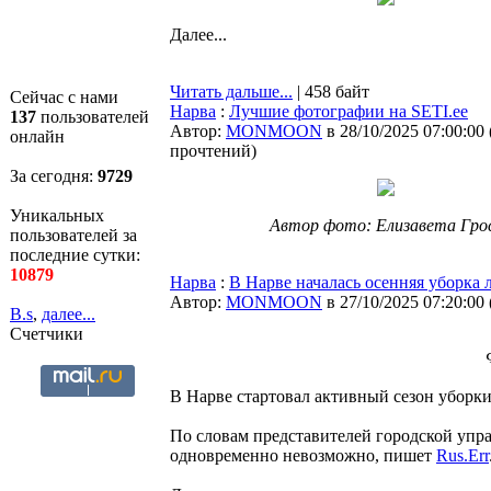
Далее...
Читать дальше...
| 458 байт
Сейчас с нами
Нарва
:
Лучшие фотографии на SETI.ee
137
пользователей
Автор:
MONMOON
в 28/10/2025 07:00:00
онлайн
прочтений
)
За сегодня:
9729
Уникальных
Автор фото: Елизавета Гро
пользователей за
последние сутки:
10879
Нарва
:
В Нарве началась осенняя уборка 
Автор:
MONMOON
в 27/10/2025 07:20:00
B.s
,
далее...
Счетчики
В Нарве стартовал активный сезон уборки
По словам представителей городской упра
одновременно невозможно, пишет
Rus.Err