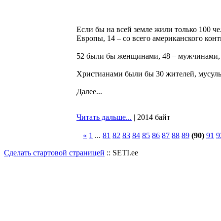
Если бы на всей земле жили только 100 че
Европы, 14 – со всего американского конт
52 были бы женщинами, 48 – мужчинами, 
Христианами были бы 30 жителей, мусуль
Далее...
Читать дальше...
| 2014 байт
«
1
...
81
82
83
84
85
86
87
88
89
(90)
91
9
Сделать стартовой страницей
:: SETI.ee