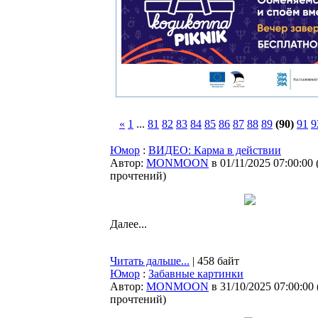
«
1
...
81
82
83
84
85
86
87
88
89
(90)
91
9
Юмор
:
ВИДЕО: Карма в действии
Автор:
MONMOON
в 01/11/2025 07:00:00
прочтений
)
Далее...
Читать дальше...
| 458 байт
Юмор
:
Забавные картинки
Автор:
MONMOON
в 31/10/2025 07:00:00
прочтений
)