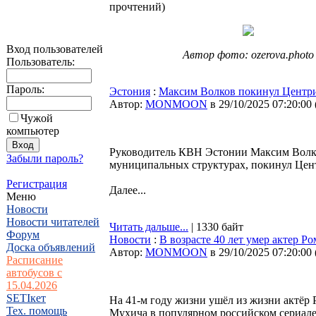
прочтений
)
Вход пользователей
Автор фото: ozerova.photo
Пользователь:
Пароль:
Эстония
:
Максим Волков покинул Центр
Автор:
MONMOON
в 29/10/2025 07:20:00
Чужой
компьютер
Руководитель КВН Эстонии Максим Волко
Забыли пароль?
муниципальных структурах, покинул Це
Регистрация
Далее...
Меню
Новости
Новости читателей
Читать дальше...
| 1330 байт
Форум
Новости
:
В возрасте 40 лет умер актер 
Доска объявлений
Автор:
MONMOON
в 29/10/2025 07:20:00
Расписание
автобусов с
15.04.2026
SETIкет
На 41-м году жизни ушёл из жизни актёр 
Тех. помощь
Мухича в популярном российском сериале