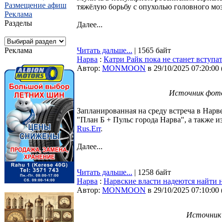
Размещение афиш
тяжёлую борьбу с опухолью головного моз
Реклама
Разделы
Далее...
Реклама
Читать дальше...
| 1565 байт
Нарва
:
Катри Райк пока не станет вступа
Автор:
MONMOON
в 29/10/2025 07:20:00
Источник фото:
Запланированная на среду встреча в Нарв
"План Б + Пульс города Нарва", а также 
Rus.Err
.
Далее...
Читать дальше...
| 1258 байт
Нарва
:
Нарвские власти надеются найти 
Автор:
MONMOON
в 29/10/2025 07:10:00
Источник 