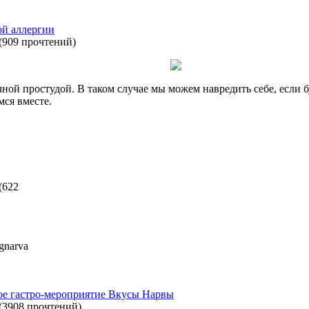
ой аллергии
(
909 прочтений
)
ой простудой. В таком случае мы можем навредить себе, если б
мся вместе.
(
622
gnarva
ое гастро-мероприятие Вкусы Нарвы
(
3908 прочтений
)