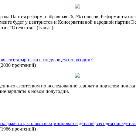
ала Партия реформ, набравшая 26,2% голосов. Реформисты получ
аменте будет у центристов и Консервативной народной партии 
тия "Отечество" (Isamaa).
повысится зарплата в следующем полугодии?
(
2030 прочтений
)
еденного агентством по исследованию зарплат и порталом поиска
ие зарплаты в новом полугодии.
: даже тот, кто был вакцинирован в детстве, сегодня рискует з
(
1966 прочтений
)