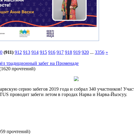
0
(911)
912
913
914
915
916
917
918
919
920
...
3356
»
шёл традиционный забег на Променаде
(
1620 прочтений
)
вскую серию забегов 2019 года и собрал 340 участников! Участ
TUS проводит забеги летом в городах Нарва и Нарва-Йыэсуу.
059 прочтений
)