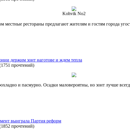
Kohvik No2
ом местные рестораны предлагают жителям и гостям города уго
онии держим зонт наготове и ждем тепла
(
1751 прочтений
)
рохладно и пасмурно. Осадки маловероятны, но зонт лучше всег
мент выиграла Партия реформ
(
1852 прочтений
)