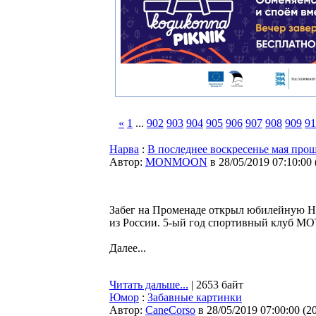
«
1
...
902
903
904
905
906
907
908
909
91
Нарва
:
В последнее воскресенье мая про
Автор:
MONMOON
в 28/05/2019 07:10:00
Забег на Променаде открыл юбилейную Нар
из России. 5-ый год спортивный клуб MO
Далее...
Читать дальше...
| 2653 байт
Юмор
:
Забавные картинки
Автор:
CaneCorso
в 28/05/2019 07:00:00
(
2