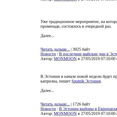
Уже традиционное мероприятие, на котор
променаде, состоялось в очередной раз.
Далее...
Читать дальше...
| 3925 байт
Новости
:
В последние майские дни в Эст
Автор:
MONMOON
в 27/05/2019 07:10:00
В Эстонии в начале новой недели будет п
капризна, пишет
Sputnik Эстония
.
Далее...
Читать дальше...
| 1726 байт
Новости
:
В Эстонии выборы в Европарла
Автор:
MONMOON
в 27/05/2019 07:10:00