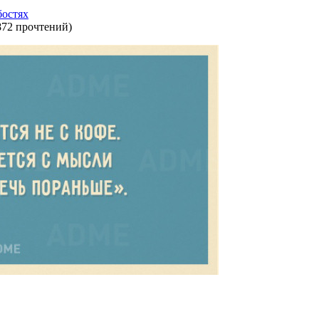
бостях
872 прочтений
)