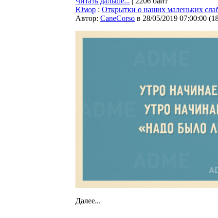
Читать дальше...
| 2206 байт
Юмор
:
Открытки о наших маленьких сла
Автор:
CaneCorso
в 28/05/2019 07:00:00
(
1
Далее...