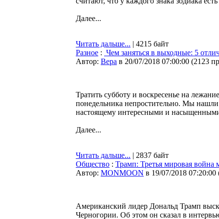
считают, что у каждого знака зодиака ест
Далее...
Читать дальше...
| 4215 байт
Разное
:
Чем заняться в выходные: 5 отли
Автор:
Bepa
в 20/07/2018 07:00:00
(
2123 п
Тратить субботу и воскресенье на лежан
понедельника непростительно. Мы нашли 
настоящему интересными и насыщенными
Далее...
Читать дальше...
| 2837 байт
Общество
:
Трамп: Третья мировая война 
Автор:
MONMOON
в 19/07/2018 07:20:00
Американский лидер Дональд Трамп высказ
Черногории. Об этом он сказал в интервь