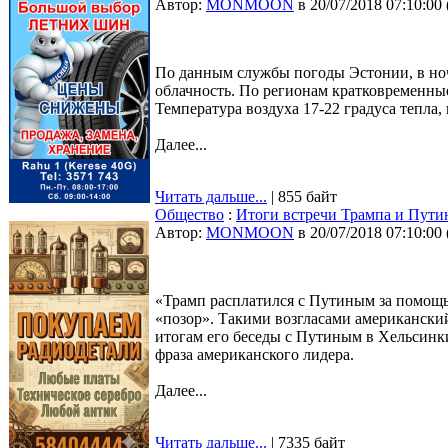
Автор:
MONMOON
в 20/07/2018 07:10:00
По данным службы погоды Эстонии, в ноч
облачность. По регионам кратковременные
Температура воздуха 17-22 градуса тепла,
Далее...
Читать дальше...
| 855 байт
Общество
:
Итоги встречи Трампа и Пути
Автор:
MONMOON
в 20/07/2018 07:10:00
«Трамп расплатился с Путиным за помощь 
«позор». Такими возгласами американски
итогам его беседы с Путиным в Хельсинк
фраза американского лидера.
Далее...
Читать дальше...
| 7335 байт