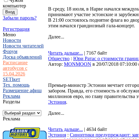
Чужой
компьютер
В среду, 18 июля, в Нарве начался между
принимают участие эстонские и зарубежн
Забыли пароль?
В 21:00 состоялось поднятие флага во двор
этим начался грандиозный гала-концерт.
Регистрация
Меню
Далее...
Новости
Новости читателей
Форум
Читать дальше...
| 7167 байт
Доска объявлений
Общество
:
Юри Ратас о стоимости грани
Расписание
Автор:
MONMOON
в 20/07/2018 07:10:00
автобусов с
15.04.2026
SETIкет
Тех. помощь
Премьер-министр Эстонии мечтает отгор
Размещение афиш
забором. Правда, его стоимость и обслужив
Реклама
миллионов евро, но главу правительства э
Разделы
Эстония
.
Далее...
Реклама
Читать дальше...
| 4634 байт
Эстония
:
Синоптики предупреждают: завт