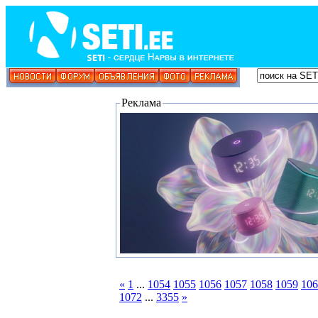
Реклама
«
1
...
1054
1055
1056
1057
1058
1059
106
1072
...
3355
»