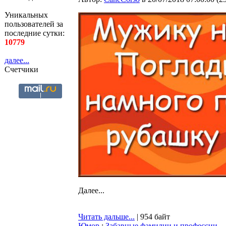
Уникальных
пользователей за
последние сутки:
10779
далее...
Счетчики
Далее...
Читать дальше...
| 954 байт
Юмор
:
Забавные фамилии и профессии