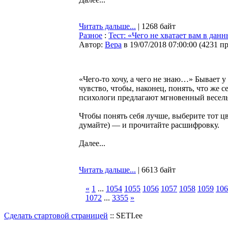
Читать дальше...
| 1268 байт
Разное
:
Тест: «Чего не хватает вам в дан
Автор:
Bepa
в 19/07/2018 07:00:00
(
4231 п
«Чего-то хочу, а чего не знаю…» Бывает 
чувство, чтобы, наконец, понять, что же с
психологи предлагают мгновенный веселы
Чтобы понять себя лучше, выберите тот ц
думайте) — и прочитайте расшифровку.
Далее...
Читать дальше...
| 6613 байт
«
1
...
1054
1055
1056
1057
1058
1059
106
1072
...
3355
»
Сделать стартовой страницей
:: SETI.ee