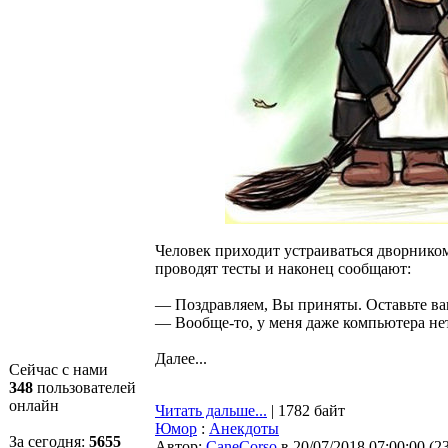
Человек приходит устраиваться дворником
проводят тесты и наконец сообщают:
— Поздравляем, Вы приняты. Оставьте ваш
— Вообще-то, у меня даже компьютера нет, 
Далее...
Сейчас с нами
348
пользователей
онлайн
Читать дальше...
| 1782 байт
Юмор
:
Анекдоты
За сегодня:
5655
Автор:
CaneCorso
в 20/07/2018 07:00:00
(
2