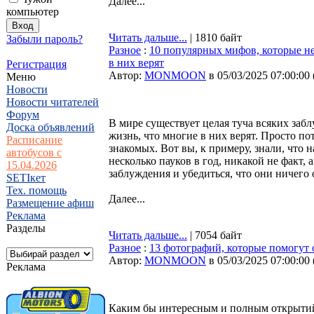
Далее...
компьютер
Читать дальше...
| 1810 байт
Забыли пароль?
Разное
:
10 популярных мифов, которые не
в них верят
Регистрация
Автор:
MONMOON
в 05/03/2025 07:00:00
Меню
Новости
Новости читателей
Форум
В мире существует целая туча всяких заб
Доска объявлений
жизнь, что многие в них верят. Просто по
Расписание
знакомых. Вот вы, к примеру, знали, что 
автобусов с
несколько пауков в год, никакой не факт
15.04.2026
заблуждения и убедиться, что они ничего
SETIкет
Тех. помощь
Далее...
Размещение афиш
Реклама
Разделы
Читать дальше...
| 7054 байт
Разное
:
13 фотографий, которые помогут
Автор:
MONMOON
в 05/03/2025 07:00:00
Реклама
Каким бы интересным и полным открытий 