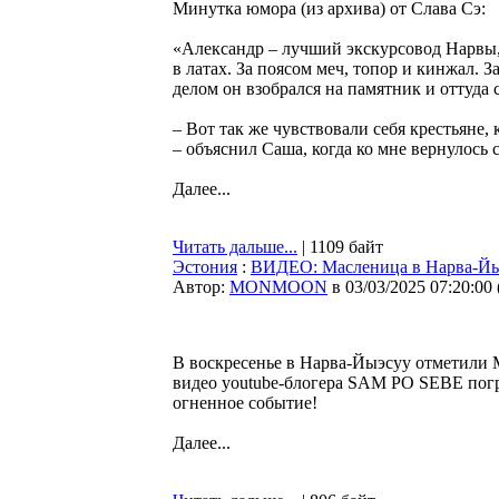
Минутка юмора (из архива) от Слава Сэ:
«Александр – лучший экскурсовод Нарвы,
в латах. За поясом меч, топор и кинжал. 
делом он взобрался на памятник и оттуда 
– Вот так же чувствовали себя крестьяне,
– объяснил Саша, когда ко мне вернулось 
Далее...
Читать дальше...
| 1109 байт
Эстония
:
ВИДЕО: Масленица в Нарва-Й
Автор:
MONMOON
в 03/03/2025 07:20:00
В воскресенье в Нарва-Йыэсуу отметили 
видео youtube-блогера SAM PO SEBE погр
огненное событие!
Далее...