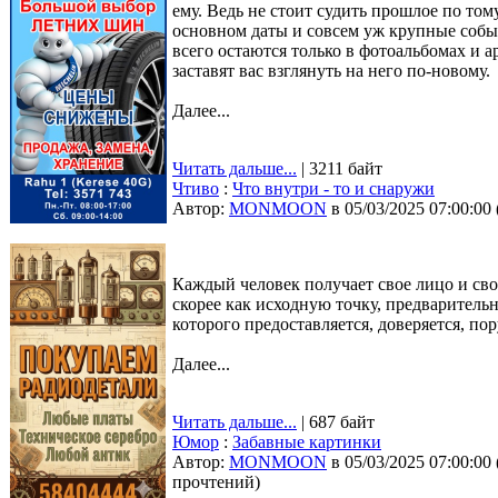
ему. Ведь не стоит судить прошлое по то
основном даты и совсем уж крупные собы
всего остаются только в фотоальбомах и 
заставят вас взглянуть на него по-новому.
Далее...
Читать дальше...
| 3211 байт
Чтиво
:
Что внутри - то и снаружи
Автор:
MONMOON
в 05/03/2025 07:00:00
Каждый человек получает свое лицо и свое
скорее как исходную точку, предваритель
которого предоставляется, доверяется, пор
Далее...
Читать дальше...
| 687 байт
Юмор
:
Забавные картинки
Автор:
MONMOON
в 05/03/2025 07:00:00
прочтений
)