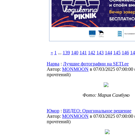
«
1
...
139
140
141
142
143
144
145
146
14
Нарва
:
Лучшие фотографии на SETI.ee
Автор:
MONMOON
в 07/03/2025 07:00:00
прочтений
)
Фото: Мария Самбуко
Юмор
:
ВИДЕО: Оригинальное решение
Автор:
MONMOON
в 07/03/2025 07:00:00
прочтений
)