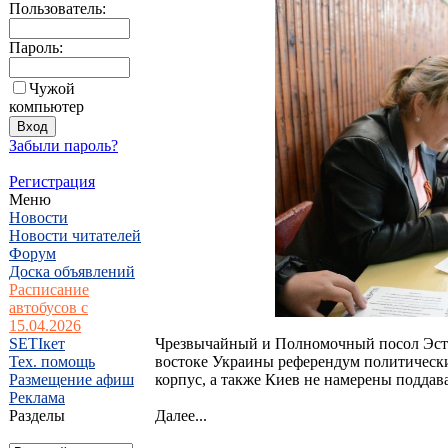
Пользователь:
Пароль:
Чужой
компьютер
Забыли пароль?
Регистрация
Меню
Новости
Новости читателей
Форум
Доска объявлений
Расписание
автобусов с
15.04.2026
SETIкет
Чрезвычайный и Полномочный посол Эсто
Тех. помощь
востоке Украины референдум политически
Размещение афиш
корпус, а также Киев не намерены поддав
Реклама
Разделы
Далее...