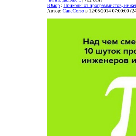
Юмор
:
Приколы от программистов, инже
Автор:
CaneCorso
в 12/05/2014 07:00:00
(
2