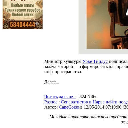
Министр культуры
Урве Тийдус
подписала
задача которой — сформировать для прав
инфопространства.
Далее...
Читать дальше...
| 824 байт
Разное
:
Сепаратистов в Нарве найти не у
Автор:
CaneCorso
в 12/05/2014 07:10:00
(
3
Молодые нарвитяне зачастую предпочита
жур