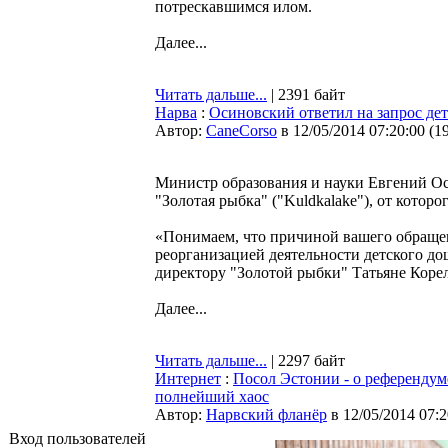
потрескавшимся илом.
Далее...
Читать дальше...
| 2391 байт
Нарва
:
Осиновский ответил на запрос дет
Автор:
CaneCorso
в 12/05/2014 07:20:00
(
1
Министр образования и науки Евгений Оси
"Золотая рыбка" ("Kuldkalake"), от котор
«Понимаем, что причиной вашего обращен
реорганизацией деятельности детского до
директору "Золотой рыбки" Татьяне Коре
Далее...
Читать дальше...
| 2297 байт
Интернет
:
Посол Эстонии - о референдум
полнейший хаос
Автор:
Нарвский фланёр
в 12/05/2014 07:2
Вход пользователей