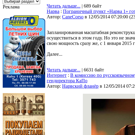
Читать дальше...
| 689 байт
Реклама
Нарва
:
Пограничный пункт «Нарва 1» гот
Автор:
CaneCorso
в 12/05/2014 07:20:00
(
2
Запланированная масштабная реконструк
осуществиться в этом году. Но это не зна
cвою мощность сразу же, с 1 января 2015 г
Далее...
Читать дальше...
| 6631 байт
Интернет
:
В комиссию по русскоязычном
гендиректора КаПо
Автор:
Нарвский фланёр
в 12/05/2014 07:2