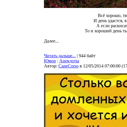
Всё хорошо, тв
И день удастся, в
А если раскисат
То и хороший день т
Далее...
Читать дальше...
| 944 байт
Юмор
:
Анекдоты
Автор:
CaneCorso
в 12/05/2014 07:00:00
(
1