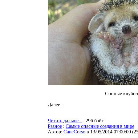
Сонные клубоч
Далее...
Читать дальше...
| 296 байт
Разное
:
Cамые опасные создания в мире
Автор:
CaneCorso
в 13/05/2014 07:00:00
(
2