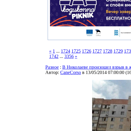
«
1
...
1724
1725
1726
1727
1728
1729
173
1742
...
3356
»
Разное
:
В Николаеве произошел взрыв в 
Автор:
CaneCorso
в 13/05/2014 07:00:00
(
1