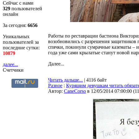
Сейчас с нами
329
пользователей
онлайн
За сегодня:
6657
Работы по реставрации бастиона Виктори
Уникальных
возобновились с разрешения защитников
пользователей за
спячки, покинули сумрачные казематы – и
последние сутки:
года уже сами крылатые станут новой на
10879
Далее...
далее...
Счетчики
Читать дальше...
| 4116 байт
Разное
:
Курящим девушкам читать обязат
Автор:
CaneCorso
в 12/05/2014 07:00:00
(
1