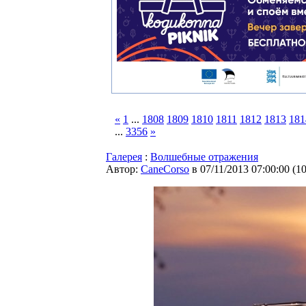
«
1
...
1808
1809
1810
1811
1812
1813
181
...
3356
»
Галерея
:
Волшебные отражения
Автор:
CaneCorso
в 07/11/2013 07:00:00
(
1