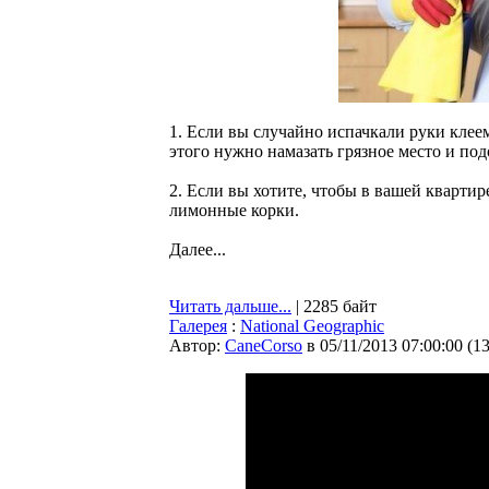
1. Если вы случайно испачкали руки клее
этого нужно намазать грязное место и под
2. Если вы хотите, чтобы в вашей квартир
лимонные корки.
Далее...
Читать дальше...
| 2285 байт
Галерея
:
National Geographic
Автор:
CaneCorso
в 05/11/2013 07:00:00
(
1