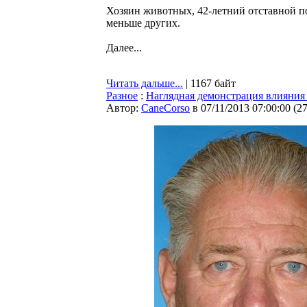
Хозяин животных, 42-летний отставной п
меньше других.
Далее...
Читать дальше...
| 1167 байт
Разное
:
Наглядная демонстрация влияния
Автор:
CaneCorso
в 07/11/2013 07:00:00
(
2