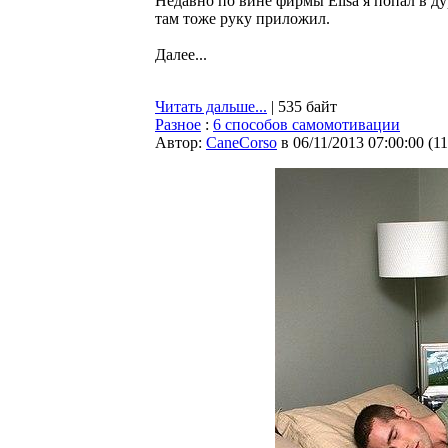
Недавно по вине фирмы Elisa я попал в д
там тоже руку приложил.
Далее...
Читать дальше...
| 535 байт
Разное
:
6 способов самомотивации
Автор:
CaneCorso
в 06/11/2013 07:00:00
(
1