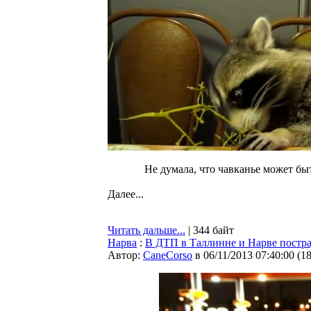
Не думала, что чавканье может бы
Далее...
Читать дальше...
| 344 байт
Нарва
:
В ДТП в Таллинне и Нарве постра
Автор:
CaneCorso
в 06/11/2013 07:40:00
(
1