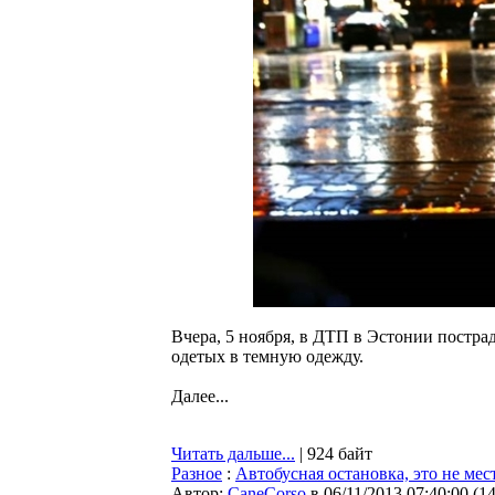
Вчера, 5 ноября, в ДТП в Эстонии постра
одетых в темную одежду.
Далее...
Читать дальше...
| 924 байт
Разное
:
Автобусная остановка, это не мес
Автор:
CaneCorso
в 06/11/2013 07:40:00
(
1