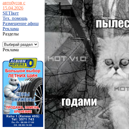
автобусов с
15.04.2026
SETIкет
Тех. помощь
Размещение афиш
Реклама
Разделы
Реклама