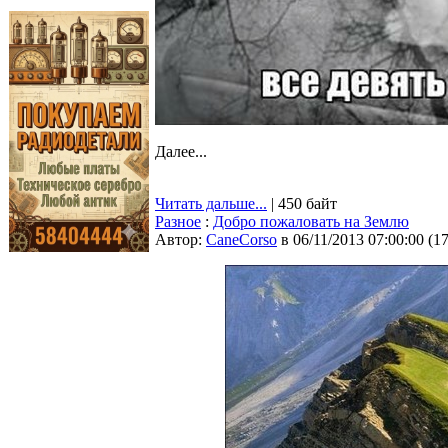
Далее...
Читать дальше...
| 450 байт
Разное
:
Добро пожаловать на Землю
Автор:
CaneCorso
в 06/11/2013 07:00:00
(
1