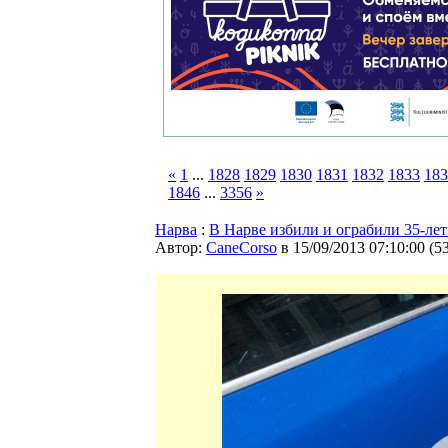
«
1
...
1828
1829
1830
1831
1832
1833
183
1846
...
3356
»
Нарва
:
В Нарве избили и ограбили 35-ле
Автор:
CaneCorso
в 15/09/2013 07:10:00
(
5