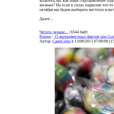
Казалось бы, как наше горуправление озд
жизнью? Но если в силах нарвитян что-то д
октября мы будем выбирать местную власт
Далее...
Читать дальше...
| 6544 байт
Разное
:
15 малоизвестных фактов про Goo
Автор:
CaneCorso
в 13/09/2013 07:00:00
(
1