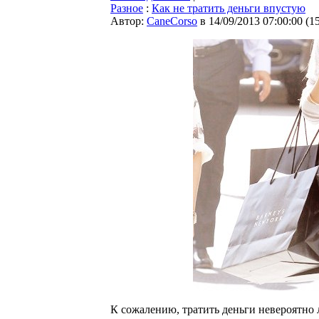
Разное
:
Как не тратить деньги впустую
Автор:
CaneCorso
в 14/09/2013 07:00:00
(
1
К сожалению, тратить деньги невероятно 