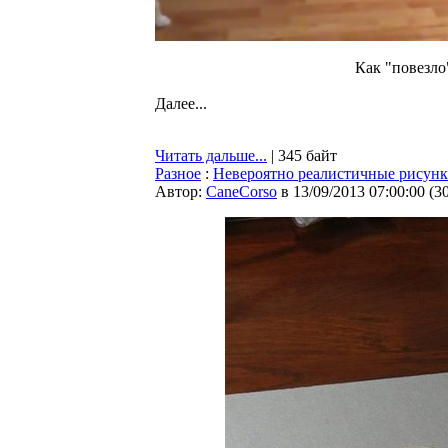
Как "повезло"
Далее...
Читать дальше...
| 345 байт
Разное
:
Невероятно реалистичные рисун
Автор:
CaneCorso
в 13/09/2013 07:00:00
(
3