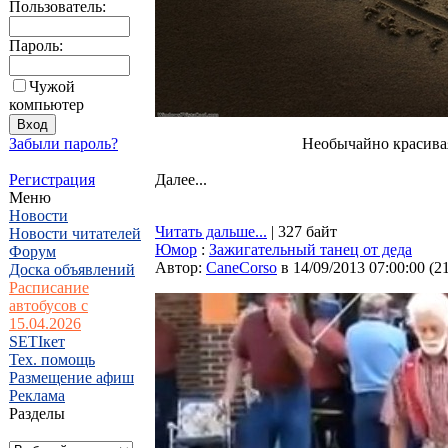
Пользователь:
Пароль:
Чужой
компьютер
Забыли пароль?
Необычайно красивая
Регистрация
Далее...
Меню
Новости
Читать дальше...
| 327 байт
Новости читателей
Юмор
:
Зажигательный танец от деда
Форум
Автор:
CaneCorso
в 14/09/2013 07:00:00
(
2
Доска объявлений
Расписание
автобусов с
15.04.2026
SETIкет
Тех. помощь
Размещение афиш
Реклама
Разделы