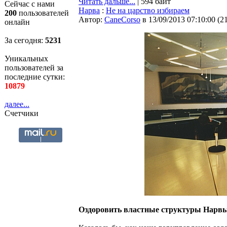
Читать дальше...
| 594 байт
Сейчас с нами
Нарва
:
Не на царство избираем
200
пользователей
Автор:
CaneCorso
в 13/09/2013 07:10:00
(
2
онлайн
За сегодня:
5232
Уникальных
пользователей за
последние сутки:
10879
далее...
Счетчики
Оздоровить властные структуры Нарв