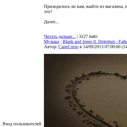
Приходилось ли вам, выйти из магазина, 
это?
Далее...
Читать дальше...
| 3127 байт
Музыка
:
Blank and Jones ft. Delerium - Fall
Автор:
CaneCorso
в 14/09/2013 07:00:00
(
1
Вход пользователей