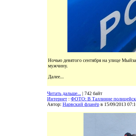
Ночью девятого сентября на улице Мыйза
мужчину.
Далее...
Читать дальше...
| 742 байт
Интернет
:
ФОТО: В Таллинне полицейски
Автор:
Нарвский фланёр
в 15/09/2013 07:1