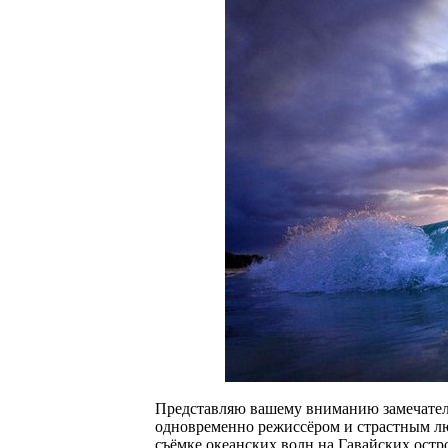
Представляю вашему вниманию замечател
одновременно режиссёром и страстным л
съёмке океанских волн на Гавайских остро