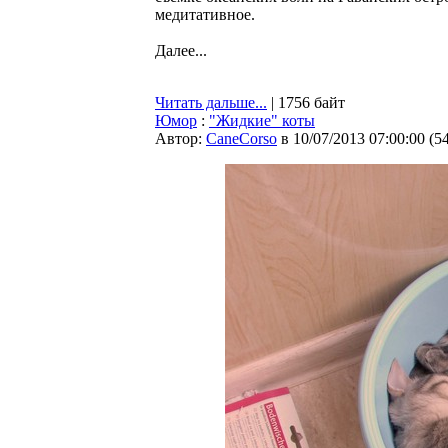
медитативное.
Далее...
Читать дальше...
| 1756 байт
Юмор
:
"Жидкие" коты
Автор:
CaneCorso
в 10/07/2013 07:00:00
(
5