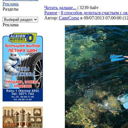
Реклама
Читать дальше...
| 3239 байт
Разделы
Разное
:
8 способов делиться счастьем с
Автор:
CaneCorso
в 09/07/2013 07:00:00
(
1
Реклама