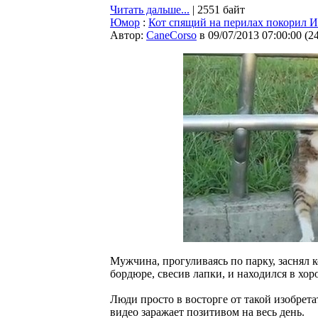
Читать дальше...
| 2551 байт
Юмор
:
Кот спящий на перилах покорил 
Автор:
CaneCorso
в 09/07/2013 07:00:00
(
2
Мужчина, прогуливаясь по парку, заснял к
бордюре, свесив лапки, и находился в хо
Люди просто в восторге от такой изобрет
видео заражает позитивом на весь день.