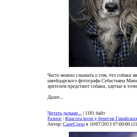
Часто можно слышать о том, что собаки я
швейцарского фотографа Себастьяна Манья
зрителем предстают собаки, одетые в точн
Далее...
Читать дальше...
| 1181 байт
Разное
:
Красота волн у берегов Гавайски
Автор:
CaneCorso
в 10/07/2013 07:00:00
(
1