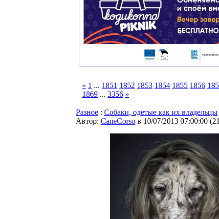
«
1
...
1851
1852
1853
1854
1855
1856
185
1869
...
3356
»
Разное
:
Собаки, одетые как их владельцы
Автор:
CaneCorso
в 10/07/2013 07:00:00
(
2