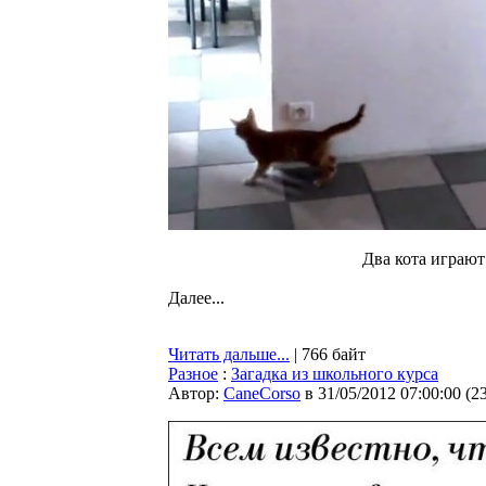
Два кота играют
Далее...
Читать дальше...
| 766 байт
Разное
:
Загадка из школьного курса
Автор:
CaneCorso
в 31/05/2012 07:00:00
(
2