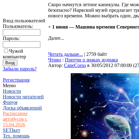
Скоро начнутся летние каникулы. Где мож
безопасно? Нарвский музей предлагает тр
нового времени. Можно выбрать один, дв
Вход пользователей
Пользователь:
+
1 июня — Машина времени Северног
Далее...
Пароль:
Чужой
Читать дальше...
| 2759 байт
компьютер
Чтиво
:
Притчи о знаках зодиака
Автор:
CaneCorso
в 30/05/2012 07:00:00
(
2
Забыли пароль?
Регистрация
Меню
Новости
Новости читателей
Форум
Доска объявлений
Расписание
автобусов с
15.04.2026
SETIкет
Тех. помощь