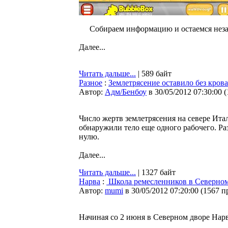
Собираем информацию и остаемся нез
Далее...
Читать дальше...
| 589 байт
Разное
:
Землетрясение оставило без крова
Автор:
Адм/Бенбоу
в 30/05/2012 07:30:00
(
Число жертв землетрясения на севере Ита
обнаружили тело еще одного рабочего. Р
нулю.
Далее...
Читать дальше...
| 1327 байт
Нарва
:
Школа ремесленников в Северном
Автор:
mumi
в 30/05/2012 07:20:00
(
1567 п
Начиная со 2 июня в Северном дворе Нар