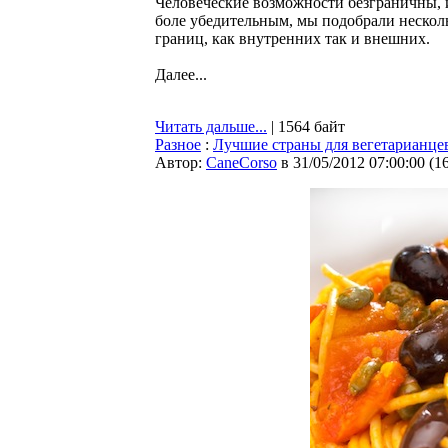
Человеческие возможности безграничны, и
боле убедительным, мы подобрали несколь
границ, как внутренних так и внешних.
Далее...
Читать дальше...
| 1564 байт
Разное
:
Лучшие страны для вегетарианце
Автор:
CaneCorso
в 31/05/2012 07:00:00
(
1