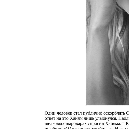
Один человек стал публично оскорблять О
ответ на это Хайям лишь улыбнулся. Наб
шелковых шароварах спросил Хайяма: – К
не обидно? Омар опять улыбнулся. И сказа