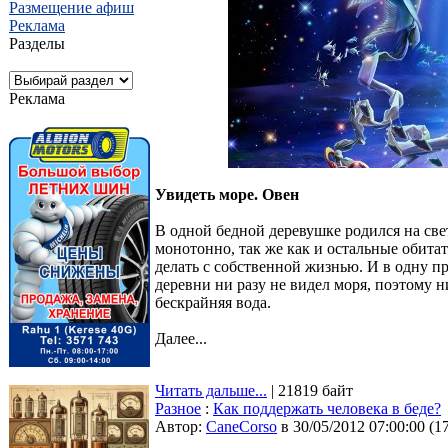
Размещение афиш
Реклама
Разделы
Реклама
Увидеть море. Овен
В одной бедной деревушке родился на све
монотонно, так же как и остальные обита
делать с собственной жизнью. И в одну п
деревни ни разу не видел моря, поэтому н
бескрайняя вода.
Далее...
Читать дальше...
| 21819 байт
Разное
:
Как поддержать человека в беде?
Автор:
CaneCorso
в 30/05/2012 07:00:00
(
1