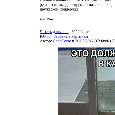
решается, замедляя время и натягивая нер
дружеской поддержке.
Далее...
Читать дальше...
| 3922 байт
Юмор
:
Забавные картинки
Автор:
CaneCorso
в 30/05/2012 07:00:00
(
2