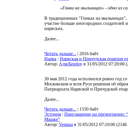
«Гонки на мыльницах» - одно из 
В традиционных "Гонках на мыльницах", 
участие больше иногородних создателей 
нарвских.
Далее...
Читать дальше...
| 2016 байт
Нарва
:
Нарвская и Причудская епархия о
Автор:
Адм/Бенбоу
в 31/05/2012 07:20:00
(
30 мая 2012 года исполнился ровно год 
Московском и всея Руси решения об обра
Патриархата Нарвской и Причудской епар
Далее...
Читать дальше...
| 1550 байт
Эстония
:
Приглашение на презентацию: “
Машке”
Автор:
Vestana
в 31/05/2012 07:10:00
(
2146