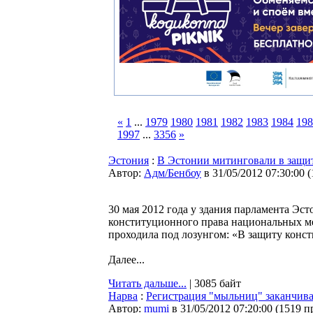
«
1
...
1979
1980
1981
1982
1983
1984
198
1997
...
3356
»
Эстония
:
В Эстонии митинговали в защит
Автор:
Адм/Бенбоу
в 31/05/2012 07:30:00
(
30 мая 2012 года у здания парламента Эс
конституционного права национальных ме
проходила под лозунгом: «В защиту конст
Далее...
Читать дальше...
| 3085 байт
Нарва
:
Регистрация "мыльниц" заканчива
Автор:
mumi
в 31/05/2012 07:20:00
(
1519 п