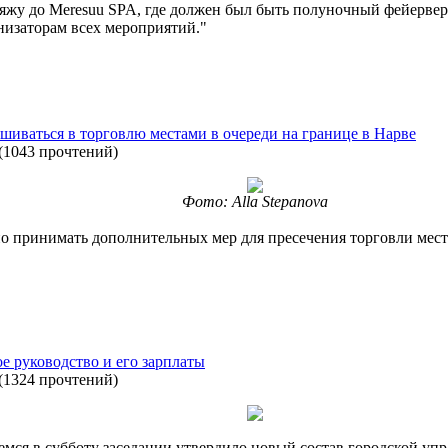
яжу до Meresuu SPA, где должен был быть полуночный фейерверк,
анизаторам всех мероприятий."
шиваться в торговлю местами в очереди на границе в Нарве
(
1043 прочтений
)
Фото: Alla Stepanova
о принимать дополнительных мер для пресечения торговли мест
е руководство и его зарплаты
(
1324 прочтений
)
емся в субботу заседании утвердило новый состав городской упр