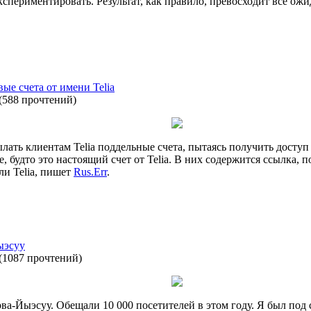
спериментировать. Результат, как правило, превосходит все ож
е счета от имени Telia
(
588 прочтений
)
лать клиентам Telia поддельные счета, пытаясь получить досту
е, будто это настоящий счет от Telia. В них содержится ссылка,
ли Telia, пишет
Rus.Err
.
ыэсуу
(
1087 прочтений
)
а-Йыэсуу. Обещали 10 000 посетителей в этом году. Я был под 