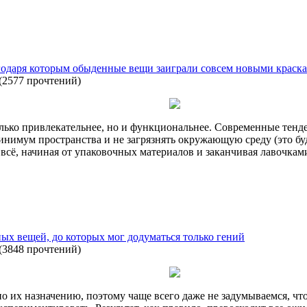
агодаря которым обыденные вещи заиграли совсем новыми краск
(
2577 прочтений
)
олько привлекательнее, но и функциональнее. Современные тен
нимум пространства и не загрязнять окружающую среду (это бу
 всё, начиная от упаковочных материалов и заканчивая лавочками
ых вещей, до которых мог додуматься только гений
(
3848 прочтений
)
их назначению, поэтому чаще всего даже не задумываемся, что у