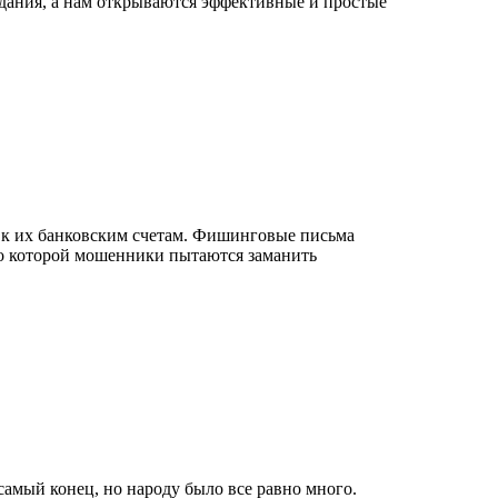
идания, а нам открываются эффективные и простые
п к их банковским счетам. Фишинговые письма
 по которой мошенники пытаются заманить
самый конец, но народу было все равно много.