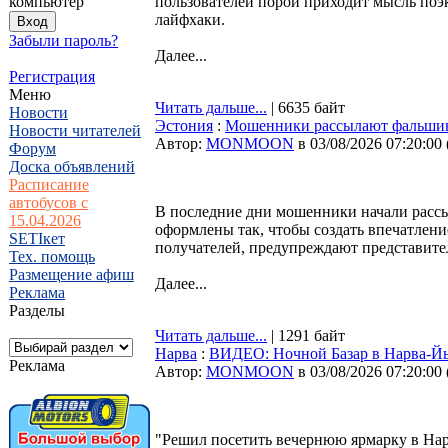
компьютер
пользователей порой приходит мысль поэк
лайфхаки.
Забыли пароль?
Далее...
Регистрация
Меню
Читать дальше...
| 6635 байт
Новости
Эстония
:
Мошенники рассылают фальшивы
Новости читателей
Автор:
MONMOON
в 03/08/2026 07:20:00
Форум
Доска объявлений
Расписание
автобусов с
В последние дни мошенники начали рассы
15.04.2026
оформлены так, чтобы создать впечатлени
SETIкет
получателей, предупреждают представите
Тех. помощь
Размещение афиш
Далее...
Реклама
Разделы
Читать дальше...
| 1291 байт
Нарва
:
ВИДЕО: Ночной Базар в Нарва-Й
Реклама
Автор:
MONMOON
в 03/08/2026 07:20:00
"Решил посетить вечернюю ярмарку в Нарв