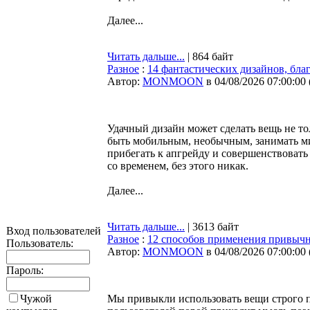
Далее...
Читать дальше...
| 864 байт
Разное
:
14 фантастических дизайнов, бл
Автор:
MONMOON
в 04/08/2026 07:00:00
Удачный дизайн может сделать вещь не т
быть мобильным, необычным, занимать ми
прибегать к апгрейду и совершенствовать
со временем, без этого никак.
Далее...
Читать дальше...
| 3613 байт
Вход пользователей
Разное
:
12 способов применения привычн
Пользователь:
Автор:
MONMOON
в 04/08/2026 07:00:00
Пароль:
Чужой
Мы привыкли использовать вещи строго по 