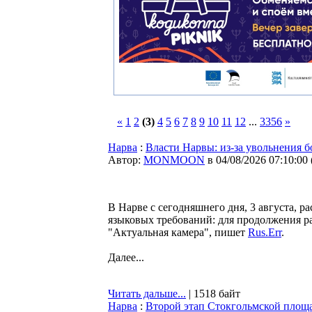
«
1
2
(3)
4
5
6
7
8
9
10
11
12
...
3356
»
Нарва
:
Власти Нарвы: из-за увольнения б
Автор:
MONMOON
в 04/08/2026 07:10:00
В Нарве с сегодняшнего дня, 3 августа, 
языковых требований: для продолжения р
"Актуальная камера", пишет
Rus.Err
.
Далее...
Читать дальше...
| 1518 байт
Нарва
:
Второй этап Стокгольмской площ