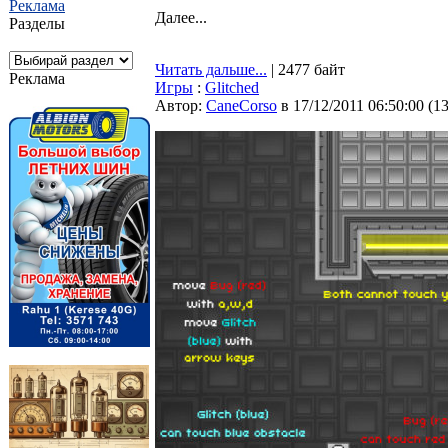
Реклама
Далее...
Разделы
Читать дальше...
| 2477 байт
Реклама
Игры
:
Glitched
Автор:
CaneCorso
в 17/12/2011 06:50:00
(
1