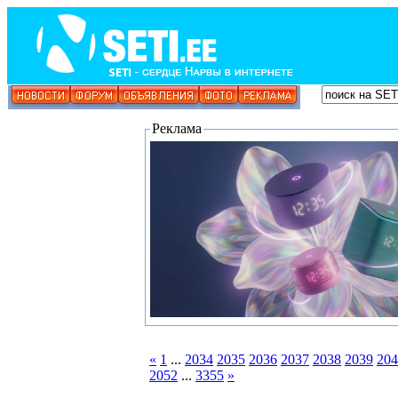
Реклама
«
1
...
2034
2035
2036
2037
2038
2039
204
2052
...
3355
»