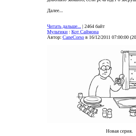
Далее...
Читать дальше...
| 2464 байт
Мультики
:
Кот Саймона
Автор:
CaneCorso
в 16/12/2011 07:00:00
(
2
Новая серия.