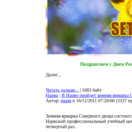
Поздравляем с Днем Ро
Далее...
Читать дальше...
| 1683 байт
Нарва
:
В Нарве пройдет зимняя ярмарка 
Автор:
mumi
в 16/12/2011 07:20:00
(
3337 п
Зимняя ярмарка Северного двора состоится
Нарвский профессиональный учебный цен
четвертый раз.