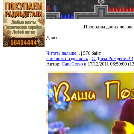
Проводим двоих человеч
Далее..
Читать дальше...
| 576 байт
Спешим поздравить
:
С Днем Рождения!!!
Автор:
CaneCorso
в 17/12/2011 06:50:00
(
1