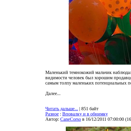
Маленький темнокожий мальчик наблюдал 
видимости человек был хорошим продавцо
самым толпу маленьких потенциальных п
Далее...
Читать дальше...
| 851 байт
Разное
:
Вповалку и в обнимку
Автор:
CaneCorso
в 16/12/2011 07:00:00
(
1