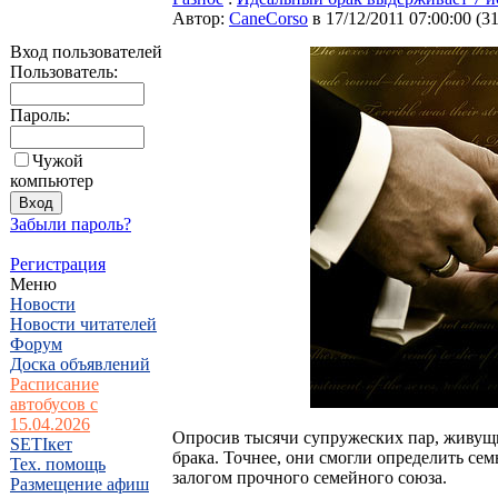
Автор:
CaneCorso
в 17/12/2011 07:00:00
(
3
Вход пользователей
Пользователь:
Пароль:
Чужой
компьютер
Забыли пароль?
Регистрация
Меню
Новости
Новости читателей
Форум
Доска объявлений
Расписание
автобусов с
15.04.2026
Опросив тысячи супружеских пар, живущи
SETIкет
брака. Точнее, они смогли определить се
Тех. помощь
залогом прочного семейного союза.
Размещение афиш