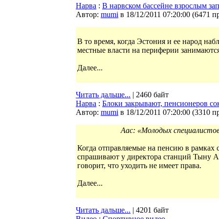
Нарва
:
В нарвском бассейне взрослым за
Автор:
mumi
в 18/12/2011 07:20:00
(
6471 п
В то время, когда Эстония и ее народ на
местные власти на периферии занимаются
Далее...
Читать дальше...
| 2460 байт
Нарва
:
Блоки закрывают, пенсионеров со
Автор:
mumi
в 18/12/2011 07:20:00
(
3310 п
Аас: «Молодых специалистов 
Когда отправляемые на пенсию в рамках
спрашивают у директора станций Тыну Аас
говорит, что уходить не имеет права.
Далее...
Читать дальше...
| 4201 байт
Видео
:
Спортивное видео