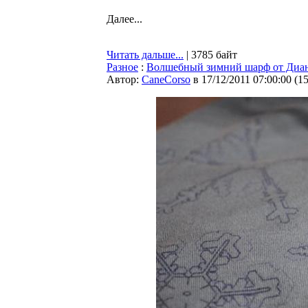
Далее...
Читать дальше...
| 3785 байт
Разное
:
Волшебный зимний шарф от Диа
Автор:
CaneCorso
в 17/12/2011 07:00:00
(
1