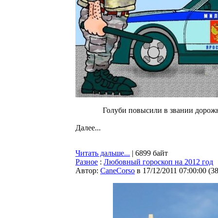
Голуби повысили в звании дорож
Далее...
Читать дальше...
| 6899 байт
Разное
:
Любовный гороскоп на 2012 год
Автор:
CaneCorso
в 17/12/2011 07:00:00
(
3