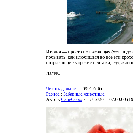
Италия — просто потрясающая (хоть и дово
побывать, как влюбишься во все эти крох
потрясающие морские пейзажи, еду, живоп
Далее...
Читать дальше...
| 6991 байт
Разное
:
Забавные животные
Автор:
CaneCorso
в 17/12/2011 07:00:00
(
1