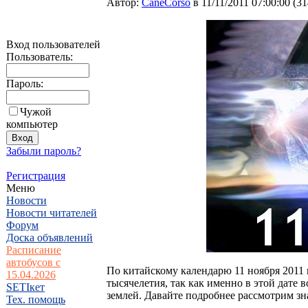
Автор:
CaneCorso
в 11/11/2011 07:00:00
(
31
Вход пользователей
Пользователь:
Пароль:
Чужой
компьютер
Забыли пароль?
Регистрация
Меню
Новости
Новости читателей
Форум
Доска объявлений
Расписание
автобусов с
По китайскому календарю 11 ноября 2011 
15.04.2026
тысячелетия, так как именно в этой дате 
SETIкет
землей. Давайте подробнее рассмотрим з
Тех. помощь