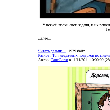
У всякой эпохи свои задачи, и их решен
Ге
Далее...
Читать дальше...
| 1939 байт
Разное
:
Топ неудачных подарков по мнен
Автор:
CaneCorso
в 11/11/2011 10:00:00
(
28