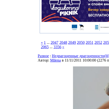
«
1
...
2047
2048
2049
2050
2051
2052
205
2065
...
3356
»
Разное
:
Недрагоценные драгоценности(ljl
Автор:
Milena
в 11/11/2011 10:00:00
(
2276 