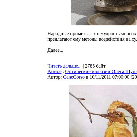
Народные приметы - это мудрость многих
предлагают ему методы воздействия на судь
Далее...
Читать дальше...
| 2785 байт
Разное
:
Оптические иллюзии Олега Шуп
Автор:
CaneCorso
в 10/11/2011 07:00:00
(
20