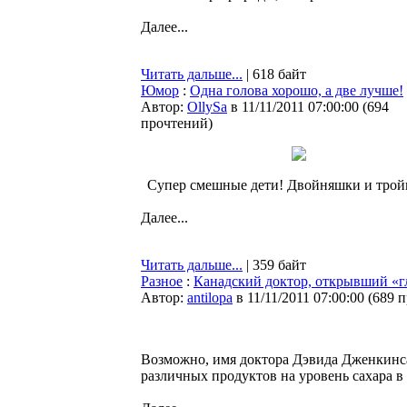
Далее...
Читать дальше...
| 618 байт
Юмор
:
Одна голова хорошо, а две лучше!
Автор:
OllySa
в 11/11/2011 07:00:00
(
694
прочтений
)
Супер смешные дети! Двойняшки и тро
Далее...
Читать дальше...
| 359 байт
Разное
:
Канадский доктор, открывший «гл
Автор:
antilopa
в 11/11/2011 07:00:00
(
689 
Возможно, имя доктора Дэвида Дженкинса 
различных продуктов на уровень сахара в