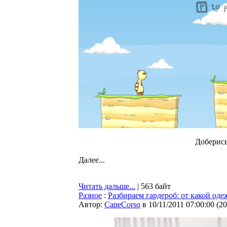
Доберись
Далее...
Читать дальше...
| 563 байт
Разное
:
Разбираем гардероб: от какой оде
Автор:
CaneCorso
в 10/11/2011 07:00:00
(
20