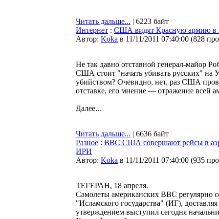
Читать дальше...
| 6223 байт
Интернет
:
США видят Красную армию в
Автор:
Koka
в 11/11/2011 07:40:00
(
828 пр
Не так давно отставной генерал-майор Ро
США стоит "начать убивать русских" на 
убийством? Очевидно, нет, раз США прово
отставке, его мнение — отражение всей а
Далее...
Читать дальше...
| 6636 байт
Разное
:
ВВС США совершают рейсы в аэро
ИРИ
Автор:
Koka
в 11/11/2011 07:40:00
(
935 пр
ТЕГЕРАН, 18 апреля.
Самолеты американских ВВС регулярно с
"Исламского государства" (ИГ), доставляя
утверждением выступил сегодня начальни