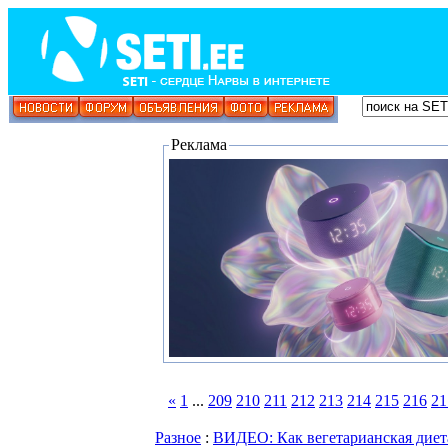
Реклама
«
1
...
209
210
211
212
213
214
215
216
21
Разное
:
ВИДЕО: Как вегетарианская диета