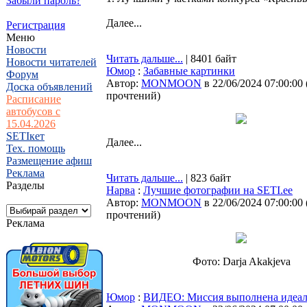
Забыли пароль?
Далее...
Регистрация
Меню
Новости
Читать дальше...
| 8401 байт
Новости читателей
Юмор
:
Забавные картинки
Форум
Автор:
MONMOON
в 22/06/2024 07:00:00
Доска объявлений
прочтений
)
Расписание
автобусов с
15.04.2026
SETIкет
Далее...
Тех. помощь
Размещение афиш
Реклама
Читать дальше...
| 823 байт
Разделы
Нарва
:
Лучшие фотографии на SETI.ee
Автор:
MONMOON
в 22/06/2024 07:00:00
прочтений
)
Реклама
Фото: Darja Akakjeva
Юмор
:
ВИДЕО: Миссия выполнена идеал