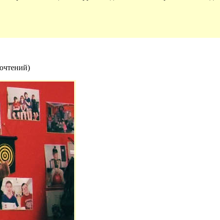
рочтений
)