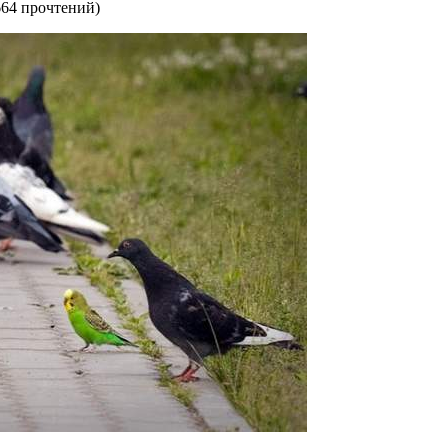
664 прочтений
)