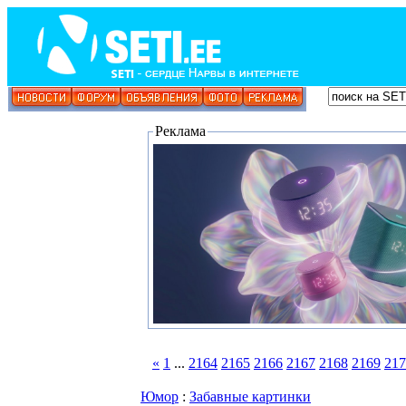
Реклама
«
1
...
2164
2165
2166
2167
2168
2169
217
Юмор
:
Забавные картинки