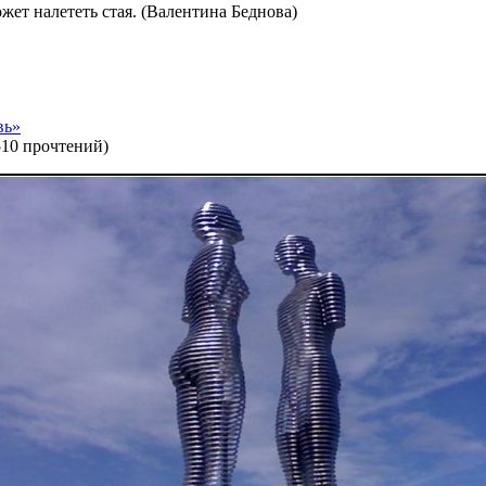
жет налететь стая. (Валентина Беднова)
вь»
510 прочтений
)