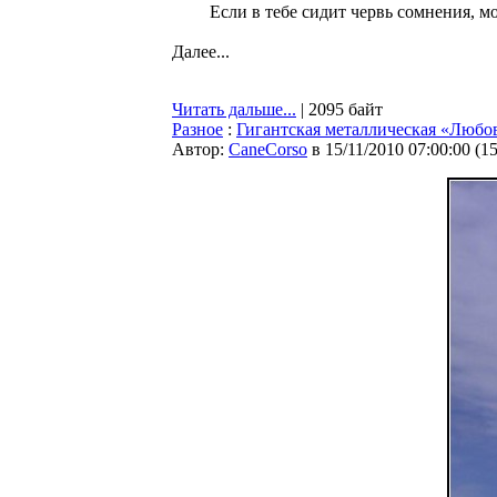
Если в тебе сидит червь сомнения, мо
Далее...
Читать дальше...
| 2095 байт
Разное
:
Гигантская металлическая «Любо
Автор:
CaneCorso
в 15/11/2010 07:00:00
(
1