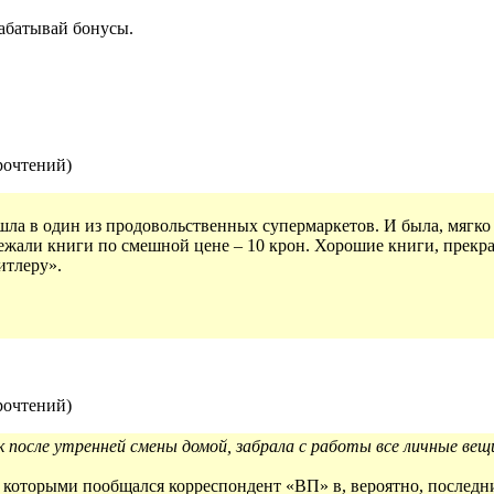
абатывай бонусы.
рочтений
)
шла в один из продовольственных супермаркетов. И была, мягко 
ежали книги по смешной цене – 10 крон. Хорошие книги, прекра
итлеру».
рочтений
)
 после утренней смены домой, забрала с работы все личные вещ
с которыми пообщался корреспондент «ВП» в, вероятно, последни