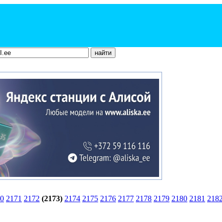
0
2171
2172
(2173)
2174
2175
2176
2177
2178
2179
2180
2181
218