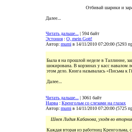
Отбивай шарики и зар
Далее...
Читать дальше...
| 594 байт
Эстония
:
О, mein Gott!
Автор:
mumi
в 14/11/2010 07:20:00
(
5293 п
Была я на прошлой неделе в Таллинне, за
шокирована. В корзинах у касс навалом л
этом дело. Книга называлась «Письма к Г
Далее...
Читать дальше...
| 3061 байт
Нарва
:
Кренгольм со слезами на глазах
Автор:
mumi
в 14/11/2010 07:20:00
(
5725 п
Швея Лидия Кабанова, уходя во вторник
Каждая вторая из работниц Кренгольма, 