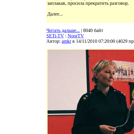
заплакав, просила прекратить разговор.
Далее...
Читать дальше...
| 8040 байт
SETi-TV
:
NoorTV
Автор:
amkr
в 14/11/2010 07:20:00
(
4029 п