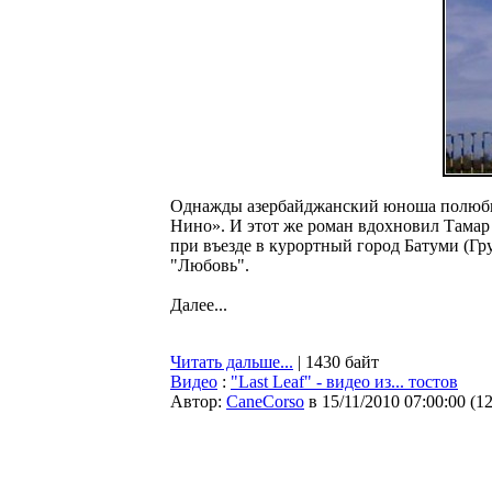
Однажды азербайджанский юноша полюбил
Нино». И этот же роман вдохновил Тамар 
при въезде в курортный город Батуми (Г
"Любовь".
Далее...
Читать дальше...
| 1430 байт
Видео
:
"Last Leaf" - видео из... тостов
Автор:
CaneCorso
в 15/11/2010 07:00:00
(
1