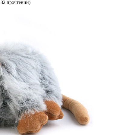
432 прочтений
)