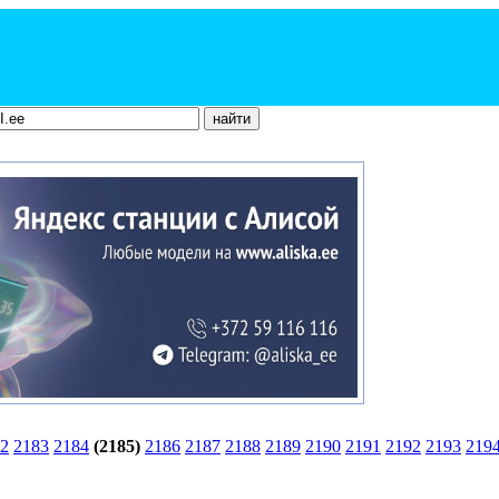
2
2183
2184
(2185)
2186
2187
2188
2189
2190
2191
2192
2193
219