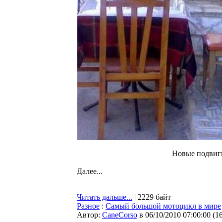
Новые подвиг
Далее...
Читать дальше...
| 2229 байт
Разное
:
Самый большой мотоцикл в мире
Автор:
CaneCorso
в 06/10/2010 07:00:00
(
1