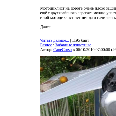
Мотоциклист на дороге очень плохо защищ
ещё с двухколёсного агрегата можно упаст
иной мотоциклист нет-нет да и начинает м
Далее...
Читать дальше...
| 1195 байт
Разное
:
Забавные животные
Автор:
CaneCorso
в 06/10/2010 07:00:00
(
2