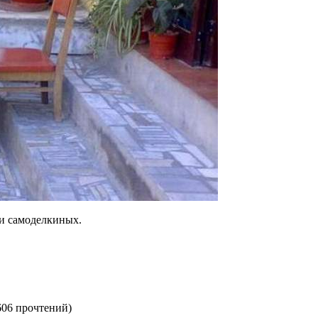
и самоделкиных.
606 прочтений
)