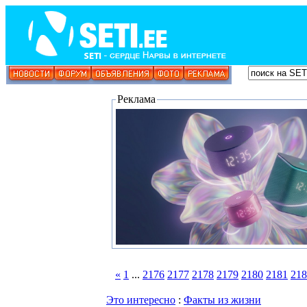
Реклама
«
1
...
2176
2177
2178
2179
2180
2181
218
Это интересно
:
Факты из жизни