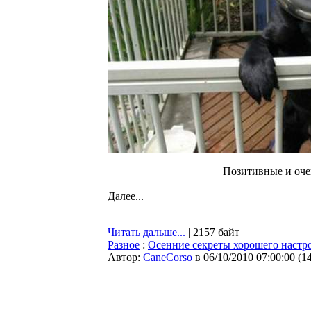
Позитивные и оче
Далее...
Читать дальше...
| 2157 байт
Разное
:
Осенние секреты хорошего настр
Автор:
CaneCorso
в 06/10/2010 07:00:00
(
1