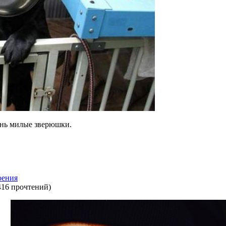
нь милые зверюшки.
оения
416 прочтений
)