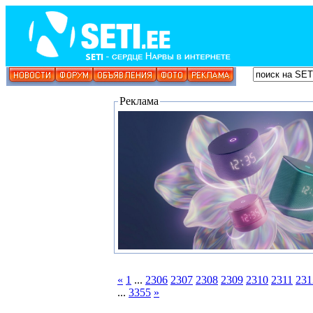
Реклама
«
1
...
2306
2307
2308
2309
2310
2311
231
...
3355
»