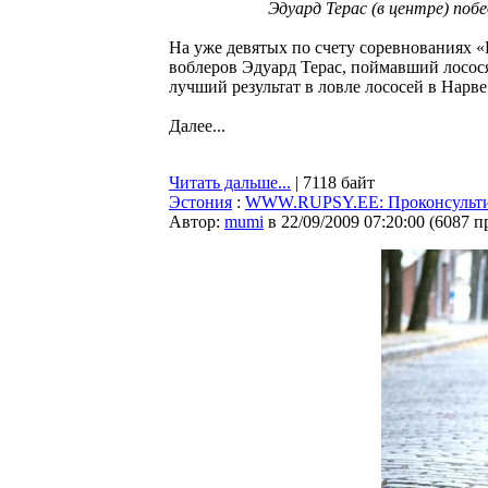
Эдуард Терас (в центре) побе
На уже девятых по счету соревнованиях «
воблеров Эдуард Терас, поймавший лосося
лучший результат в ловле лососей в Нарве
Далее...
Читать дальше...
| 7118 байт
Эстония
:
WWW.RUPSY.EE: Проконсультир
Автор:
mumi
в 22/09/2009 07:20:00
(
6087 п