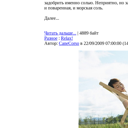
задобрить именно солью. Неприятно, но з
и поваренная, и морская соль.
Далее...
Читать дальше...
| 4889 байт
Разное
:
Relax!
Автор:
CaneCorso
в 22/09/2009 07:00:00
(
1