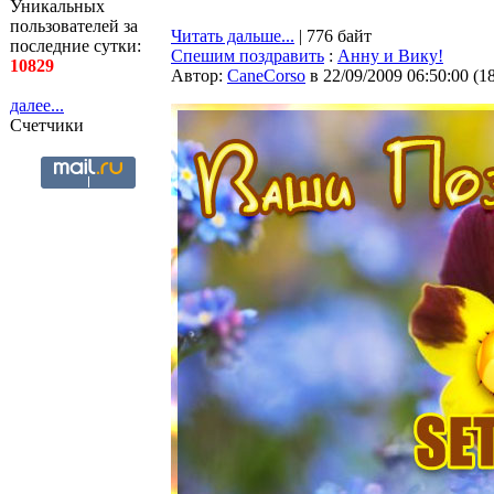
Уникальных
пользователей за
Читать дальше...
| 776 байт
последние сутки:
Спешим поздравить
:
Анну и Вику!
10829
Автор:
CaneCorso
в 22/09/2009 06:50:00
(
1
далее...
Счетчики