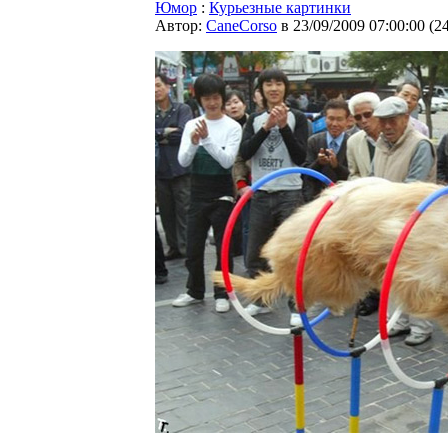
Юмор
:
Курьезные картинки
Автор:
CaneCorso
в 23/09/2009 07:00:00
(
2