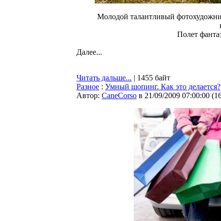
Молодой талантливый фотохудожник
Полет фантаз
Далее...
Читать дальше...
| 1455 байт
Разное
:
Умный шопинг. Как это делается?
Автор:
CaneCorso
в 21/09/2009 07:00:00
(
1