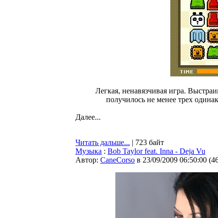
Легкая, ненавязчивая игра. Выстраи
получилось не менее трех одинак
Далее...
Читать дальше...
| 723 байт
Музыка
:
Bob Taylor feat. Inna - Deja Vu
Автор:
CaneCorso
в 23/09/2009 06:50:00
(
4