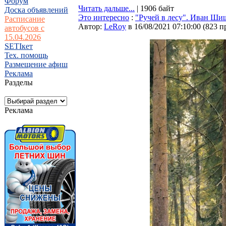
Форум
Читать дальше...
| 1906 байт
Доска объявлений
Это интересно
:
"Ручей в лесу". Иван Ши
Расписание
Автор:
LeRoy
в 16/08/2021 07:10:00
(
823 п
автобусов с
15.04.2026
SETIкет
Тех. помощь
Размещение афиш
Реклама
Разделы
Реклама