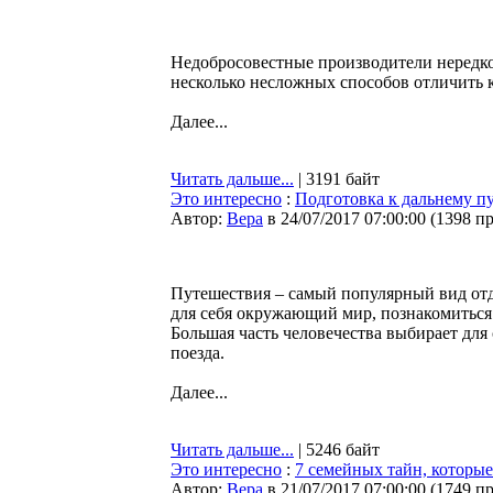
Недобросовестные производители нередко
несколько несложных способов отличить 
Далее...
Читать дальше...
| 3191 байт
Это интересно
:
Подготовка к дальнему п
Автор:
Bepa
в 24/07/2017 07:00:00
(
1398 п
Путешествия – самый популярный вид отд
для себя окружающий мир, познакомиться 
Большая часть человечества выбирает для 
поезда.
Далее...
Читать дальше...
| 5246 байт
Это интересно
:
7 семейных тайн, которые
Автор:
Bepa
в 21/07/2017 07:00:00
(
1749 п