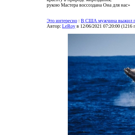
рукою Мастера воссоздана Она для нас»
Это интересно
:
В США мужчина выжил по
Автор:
LeRoy
в 12/06/2021 07:20:00
(
1216 