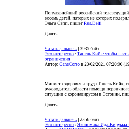
Популярнейший российский телеведущий 
восемь детей, пятерых из которых подари
Эльга Сэпп, пишет
Rus.Delfi
.
Далее...
Читать дальше...
| 3935 байт
Это интересно
:
Танель Кийк: чтобы взят
ограничения
Автор:
CaneCorso
в 23/02/2021 07:20:00
(
1
Министр здоровья и труда Танель Кийк, 
руководитель области помощи первичног
ситуации с коронавирусом в Эстонии, п
Далее...
Читать дальше...
| 2356 байт
Это интересно
:
Экономика Ида-Вирумаа з