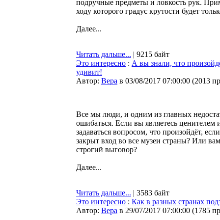
подручные предметы и ловкость рук. Прим
ходу которого градус крутости будет толь
Далее...
Читать дальше...
| 9215 байт
Это интересно
:
А вы знали, что произойд
удивит!
Автор:
Bepa
в 03/08/2017 07:00:00
(
2013 п
Все мы люди, и одним из главных недостат
ошибаться. Если вы являетесь ценителем и
задаваться вопросом, что произойдёт, есл
закрыт вход во все музеи страны? Или ва
строгий выговор?
Далее...
Читать дальше...
| 3583 байт
Это интересно
:
Как в разных странах по
Автор:
Bepa
в 29/07/2017 07:00:00
(
1785 п