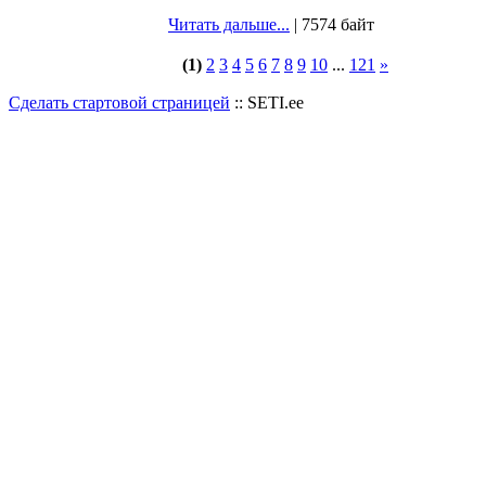
Читать дальше...
| 7574 байт
(1)
2
3
4
5
6
7
8
9
10
...
121
»
Сделать стартовой страницей
:: SETI.ee