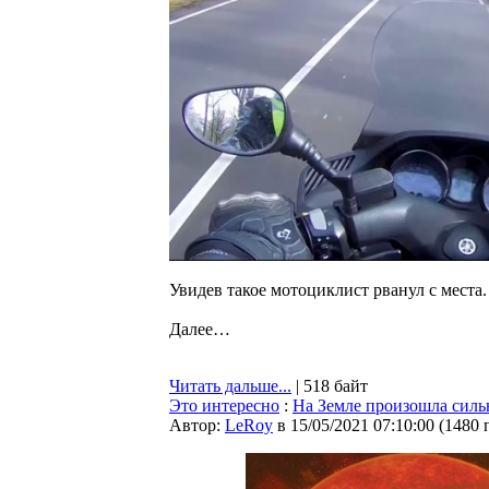
Увидев такое мотоциклист рванул с места.
Далее…
Читать дальше...
| 518 байт
Это интересно
:
На Земле произошла сильн
Автор:
LeRoy
в 15/05/2021 07:10:00
(
1480 