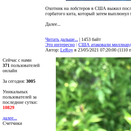
Охотник на лобстеров в США выжил после 
горбатого кита, который затем выплюнул
Далее...
Читать дальше...
| 1453 байт
Это интересно
:
США атаковали миллиар
Автор:
LeRoy
в 23/05/2021 07:20:00
(
1110 
Сейчас с нами
371
пользователей
онлайн
За сегодня:
3005
Уникальных
пользователей за
последние сутки:
10829
далее...
Счетчики