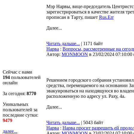
Мэр Нарвы, вице-председатель Центристс
зарегистрироваться в качестве жителя тре
прописан в Тарту, пишет
Rus.Err
Далее...
Читать дальше...
| 1171 байт
Нарва
:
Вопросы, рассмотренные на сегод
Автор:
MONMOON
в 23/02/2024 07:10:00
Сейчас с нами
194
пользователей
Решением городского собрания установил
онлайн
средства, перемещаемого на основании З
эвакуироваться на находящуюся во владен
За сегодня:
8770
расположенную по адресу ул. Раху, 4a.
Уникальных
Далее...
пользователей за
последние сутки:
9479
Читать дальше...
| 5043 байт
Нарва
:
Нарва просит разрешить ей продол
далее...
Автор:
MONMOON
в 23/02/2024 07:10:00