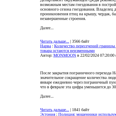
возможным местам гнездования в постройк
основного сезона гнездования. Владелец 
проникновения птиц на крышу, чердак, ба
незавершенные строения.
Далее...
Читать дальше...
| 3566 байт
Нарва
:
Количество пересечений границы 
товара остаются неизменными
Автор:
MONMOON
в 22/02/2024 07:20:00
После закрытия пограничного перехода Н
значительное сокращение количества люд
январе ежедневно через пограничный пунк
что в феврале эта цифра уменьшится до 30
Далее...
Читать дальше...
| 1841 байт
Эстония
:
Полиция: мошенники использую