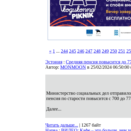
«
1
...
244
245
246
247
248
249
250
251
25
Эстония
:
Средняя пенсия повысится до 7
Автор:
MONMOON
в 25/02/2024 06:50:00
Министерство социальных дел отправило 
пенсия по старости повысится с 700 до 7
Далее...
Читать дальше...
| 1267 байт
Нарва
:
ВИДЕО: Кафе – это больше, чем хо