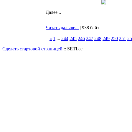
Далее...
Читать дальше...
| 938 байт
«
1
...
244
245
246
247
248
249
250
251
25
Сделать стартовой страницей
:: SETI.ee