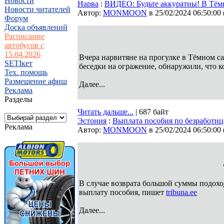
Новости
Нарва
:
ВИДЕО: Будьте аккуратны! В Тёмн
Новости читателей
Автор:
MONMOON
в 25/02/2024 06:50:00
Форум
Доска объявлений
Расписание
автобусов с
15.04.2026
Вчера нарвитяне на прогулке в Тёмном с
SETIкет
беседки на огражение, обнаружили, что к
Тех. помощь
Размещение афиш
Далее...
Реклама
Разделы
Читать дальше...
| 687 байт
Эстония
:
Выплата пособия по безработиц
Реклама
Автор:
MONMOON
в 25/02/2024 06:50:00
В случае возврата большой суммы подохо
выплату пособия, пишет
tribuna.ee
Далее...