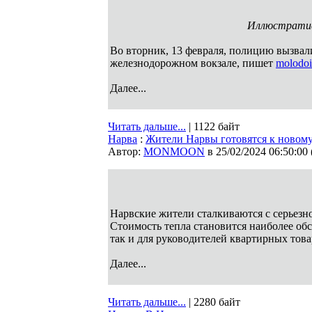
Иллюстративн
Во вторник, 13 февраля, полицию вызвал
железнодорожном вокзале, пишет
molodoi
Далее...
Читать дальше...
| 1122 байт
Нарва
:
Жители Нарвы готовятся к новом
Автор:
MONMOON
в 25/02/2024 06:50:00
Нарвские жители сталкиваются с серьезн
Стоимость тепла становится наиболее об
так и для руководителей квартирных тов
Далее...
Читать дальше...
| 2280 байт