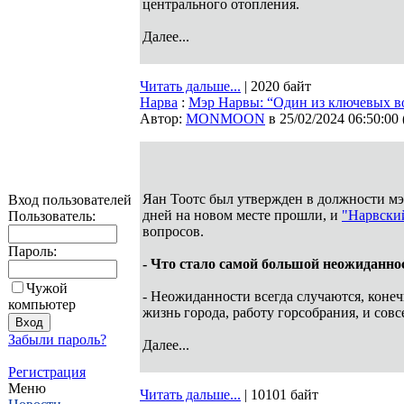
центрального отопления.
Далее...
Читать дальше...
| 2020 байт
Нарва
:
Мэр Нарвы: “Один из ключевых в
Автор:
MONMOON
в 25/02/2024 06:50:00
Яан Тоотс был утвержден в должности мэ
Вход пользователей
дней на новом месте прошли, и
"Нарвски
Пользователь:
вопросов.
Пароль:
- Что стало самой большой неожиданно
Чужой
- Неожиданности всегда случаются, конеч
компьютер
жизнь города, работу горсобрания, и совс
Забыли пароль?
Далее...
Регистрация
Меню
Читать дальше...
| 10101 байт