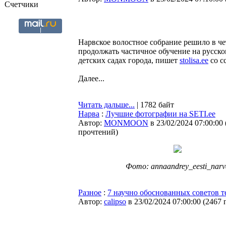
Счетчики
Нарвское волостное собрание решило в че
продолжать частичное обучение на русско
детских садах города, пишет
stolisa.ee
со с
Далее...
Читать дальше...
| 1782 байт
Нарва
:
Лучшие фотографии на SETI.ee
Автор:
MONMOON
в 23/02/2024 07:00:00
прочтений
)
Фото: annaandrey_eesti_narv
Разное
:
7 научно обоснованных советов те
Автор:
calipso
в 23/02/2024 07:00:00
(
2467 