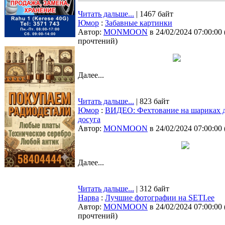
Читать дальше...
| 1467 байт
Юмор
:
Забавные картинки
Автор:
MONMOON
в 24/02/2024 07:00:00
прочтений
)
Далее...
Читать дальше...
| 823 байт
Юмор
:
ВИДЕО: Фехтование на шариках д
досуга
Автор:
MONMOON
в 24/02/2024 07:00:00
Далее...
Читать дальше...
| 312 байт
Нарва
:
Лучшие фотографии на SETI.ee
Автор:
MONMOON
в 24/02/2024 07:00:00
прочтений
)