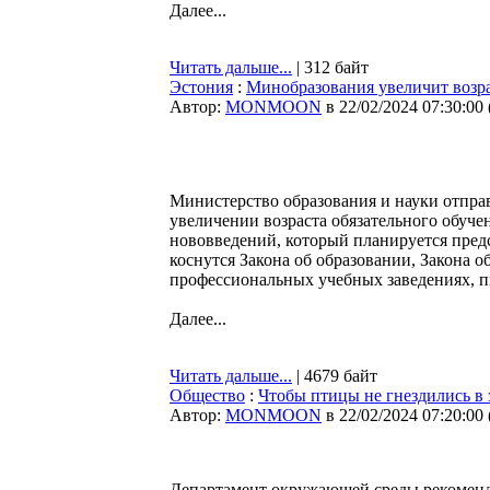
Далее...
Читать дальше...
| 312 байт
Эстония
:
Минобразования увеличит возрас
Автор:
MONMOON
в 22/02/2024 07:30:00
Министерство образования и науки отпра
увеличении возраста обязательного обуче
нововведений, который планируется пред
коснутся Закона об образовании, Закона о
профессиональных учебных заведениях, 
Далее...
Читать дальше...
| 4679 байт
Общество
:
Чтобы птицы не гнездились в 
Автор:
MONMOON
в 22/02/2024 07:20:00
Департамент окружающей среды рекоменду