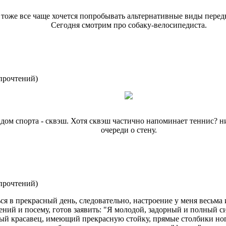
оже все чаще хочется попробывать альтернативные виды передв
Сегодня смотрим про собаку-велосипедиста.
прочтений
)
идом спорта - сквэш. Хотя сквэш частично напоминает теннис? ни
очереди о стену.
прочтений
)
ься в прекрасный день, следовательно, настроение у меня весьма
ний и посему, готов заявить: "Я молодой, задорный и полный си
стый красавец, имеющий прекрасную стойку, прямые столбики но