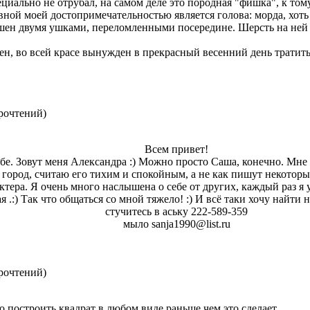
ециально не отрубал, на самом деле это породная "фишка", к том
вной моей достопримечательностью является голова: морда, хоть
шен двумя ушками, переломленными посередине. Шерсть на ней к
н, во всей красе вынужден в прекрасный весенний день тратить
рочтений
)
Всем привет!
себе. Зовут меня Александра :) Можно просто Саша, конечно. Мне 
город, считаю его тихим и спокойным, а не как пишут некоторы
ктера. Я очень много наслышена о себе от других, каждый раз я 
 .:) Так что общаться со мной тяжело! :) И всё таки хочу найти 
стучитесь в аську 222-589-359
мыло sanja1990@list.ru
рочтений
)
о построить квадрат в любом виде раньше чем это сделает