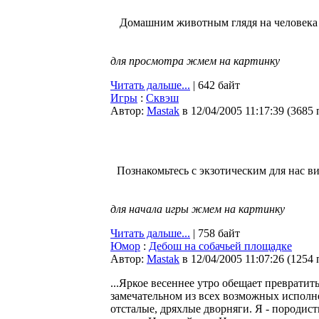
Домашним животным глядя на человека т
для просмотра жмем на картинку
Читать дальше...
| 642 байт
Игры
:
Сквэш
Автор:
Мastak
в 12/04/2005 11:17:39
(
3685 
Познакомьтесь с экзотическим для нас в
для начала игры жмем на картинку
Читать дальше...
| 758 байт
Юмор
:
Дебош на собачьей площадке
Автор:
Мastak
в 12/04/2005 11:07:26
(
1254 
...Яркое весеннее утро обещает превратит
замечательном из всех возможных исполне
отсталые, дряхлые дворняги. Я - породи