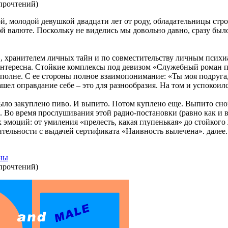
прочтений
)
ой, молодой девушкой двадцати лет от роду, обладательницы стр
ой валюте. Поскольку не виделись мы довольно давно, сразу был
 хранителем личных тайн и по совместительству личным психиа
еинтересна. Стойкие комплексы под девизом «Служебный роман 
вполне. С ее стороны полное взаимопонимание: «Ты моя подруга, 
ашел оправдание себе – это для разнообразия. На том и успокоилс
было закуплено пиво. И выпито. Потом куплено еще. Выпито сно
 Во время прослушивания этой радио-постановки (равно как и в
 эмоций: от умиления «прелесть, какая глупенькая» до стойкого
ельности с выдачей сертификата «Наивность вылечена». далее..
ины
прочтений
)