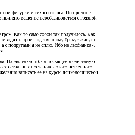
ойной фигурки и тихого голоса. По причине
о принято решение перебазироваться с грязной
тром. Как-то само собой так получилось. Как
приводит к производственному браку» живут и
а с подругами я не сплю. Ибо не лесбиянка».
я.
ва. Параллельно я был посвящен в очередную
сех остальных постановок этого нетленного
 желания записать ее на курсы психологической
.