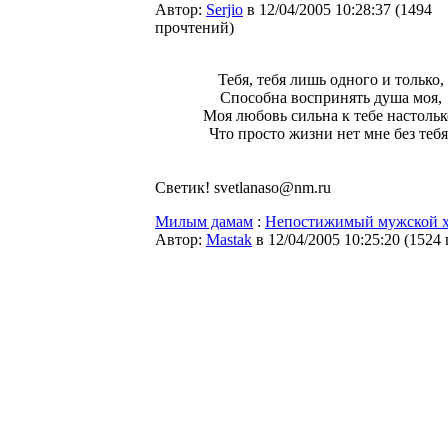
Автор:
Serjio
в 12/04/2005 10:28:37
(
1494
прочтений
)
Тебя, тебя лишь одного и только,
Способна воспринять душа моя,
Моя любовь сильна к тебе настольк
Что просто жизни нет мне без тебя
Светик! svetlanaso@nm.ru
Милым дамам
:
Непостижимый мужской х
Автор:
Мastak
в 12/04/2005 10:25:20
(
1524