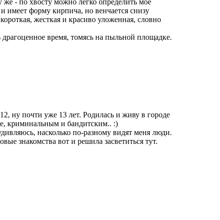
у же - по хвосту можно легко определить мое
 и имеет форму кирпича, но венчается снизу
ороткая, жесткая и красиво уложенная, словно
 драгоценное время, томясь на пыльной площадке.
12, ну почти уже 13 лет. Родилась и живу в городе
е, криминальным и бандитским.. :)
удивляюсь, насколько по-разному видят меня люди.
новые знакомства вот и решила засветиться тут.