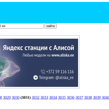
8
3029
3030
(3031)
3032
3033
3034
3035
3036
3037
3038
3039
304