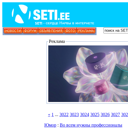
Реклама
«
1
...
3022
3023
3024
3025
3026
3027
302
Юмор
:
Во всем нужны профессионалы