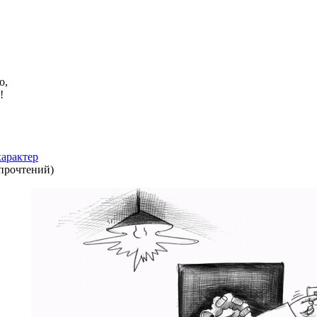
о,
!
арактер
 прочтений
)