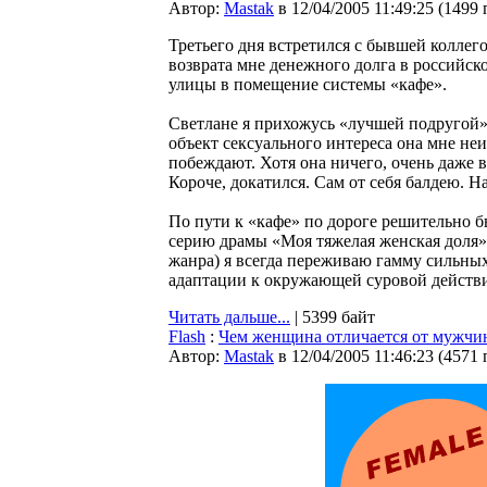
Автор:
Мastak
в 12/04/2005 11:49:25
(
1499 
Третьего дня встретился с бывшей коллег
возврата мне денежного долга в российск
улицы в помещение системы «кафе».
Светлане я прихожусь «лучшей подругой»,
объект сексуального интереса она мне н
побеждают. Хотя она ничего, очень даже 
Короче, докатился. Сам от себя балдею. Н
По пути к «кафе» по дороге решительно 
серию драмы «Моя тяжелая женская доля».
жанра) я всегда переживаю гамму сильных
адаптации к окружающей суровой действит
Читать дальше...
| 5399 байт
Flash
:
Чем женщина отличается от мужч
Автор:
Мastak
в 12/04/2005 11:46:23
(
4571 