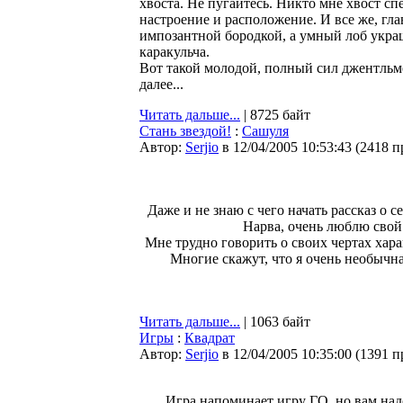
хвоста. Не пугайтесь. Никто мне хвост сп
настроение и расположение. И все же, гла
импозантной бородкой, а умный лоб укра
каракульча.
Вот такой молодой, полный сил джентльме
далее...
Читать дальше...
| 8725 байт
Стань звездой!
:
Сашуля
Автор:
Serjio
в 12/04/2005 10:53:43
(
2418 п
Даже и не знаю с чего начать рассказ о 
Нарва, очень люблю свой 
Мне трудно говорить о своих чертах хара
Многие скажут, что я очень необычная
Читать дальше...
| 1063 байт
Игры
:
Квадрат
Автор:
Serjio
в 12/04/2005 10:35:00
(
1391 п
Игра напоминает игру ГО, но вам над