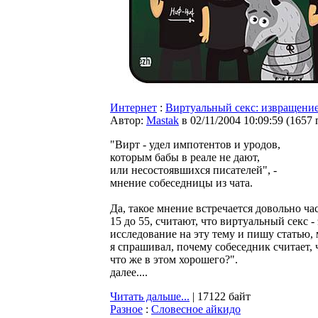
Интернет
:
Виртуальный секс: извращение
Автор:
Мastak
в 02/11/2004 10:09:59
(
1657 
"Вирт - удел импотентов и уродов,
которым бабы в реале не дают,
или несостоявшихся писателей", -
мнение собеседницы из чата.
Да, такое мнение встречается довольно ч
15 до 55, считают, что виртуальный секс -
исследование на эту тему и пишу статью, 
я спрашивал, почему собеседник считает, 
что же в этом хорошего?".
далее....
Читать дальше...
| 17122 байт
Разное
:
Словесное айкидо