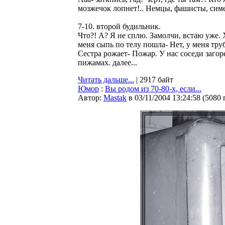
мозжечок лопнет!.. Немцы, фашисты, симе
7-10. второй будильник.
Что?! А? Я не сплю. Замолчи, встаю уже. Х
меня сыпь по телу пошла- Нет, у меня тру
Сестра рожает- Пожар. У нас соседи загор
пижамах. далее...
Читать дальше...
| 2917 байт
Юмор
:
Вы родом из 70-80-х, если...
Автор:
Мastak
в 03/11/2004 13:24:58
(
5080 