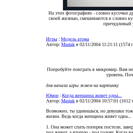
На этих фотографиях - словно кусочки 
своей жизнью, смешиваются и словно ку
причудливый 
Игры
:
Модель атома
Автор:
Мastak
в 02/11/2004 11:21:11
(
1574 
Попробуйте поиграть в микромир. Вам не
уровень. Поч
для начала игры жмем на картинку
Юмор
:
Когда женщина живет одна...
Автор:
Мastak
в 02/11/2004 10:57:01
(
1612 
Возможно, ты удивишься, но девушки тож
жизни. Ведь когда женщина живет одна...
1. Она может спать поперек постели, зав
под живот, а вторую - под голову. Когда в