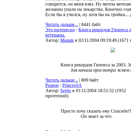
говорится, он меня взял. Hу мечты мечтам
желании упали на лекарства. Конечно глав
Если бы я учился, ну хотя бы на тройки... 
Читать дальше...
| 8441 байт
Это интересно
:
Книга рекордов Гиннеса з
ветераны.
Автор:
Мastak
в 02/11/2004 09:19:49
(
1671 
Книга рекордов Гиннеса за 2003. 
для начала просмотра жмем 
Читать дальше...
| 809 байт
Разное
:
PrincesSA
Автор:
Serjio
в 01/11/2004 18:51:52
(
1952
прочтений
)
Просто хочу сказать ему Спасибо!!
Он знает за что