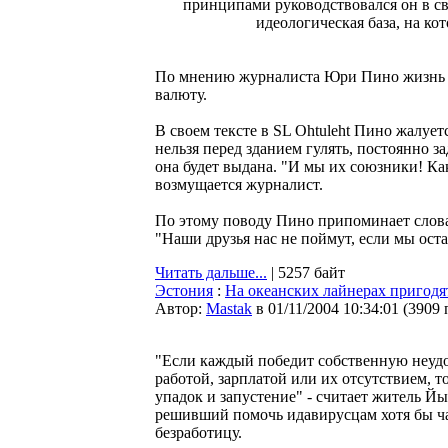
принципами руководствовался он в св
идеологическая база, на ко
По мнению журналиста Юри Пино жизнь э
валюту.
В своем тексте в SL Ohtuleht Пино жалует
нельзя перед зданием гулять, постоянно з
она будет выдана. "И мы их союзники! Ка
возмущается журналист.
По этому поводу Пино припоминает слова
"Наши друзья нас не поймут, если мы остав
Читать дальше...
| 5257 байт
Эстония
:
На океанских лайнерах пригод
Автор:
Мastak
в 01/11/2004 10:34:01
(
3909 
"Если каждый победит собственную неуд
работой, зарплатой или их отсутствием, то
упадок и запустение" - считает житель Й
решивший помочь идавирусцам хотя бы ч
безработицу.