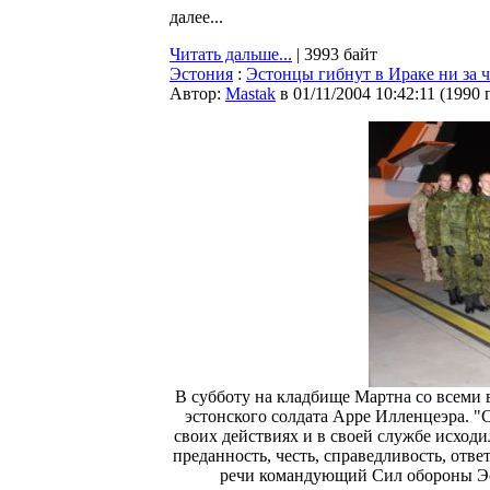
далее...
Читать дальше...
| 3993 байт
Эстония
:
Эстонцы гибнут в Ираке ни за 
Автор:
Мastak
в 01/11/2004 10:42:11
(
1990 
В субботу на кладбище Мартна со всеми
эстонского солдата Арре Илленцеэра. 
своих действиях и в своей службе исходи
преданность, честь, справедливость, отв
речи командующий Сил обороны Э