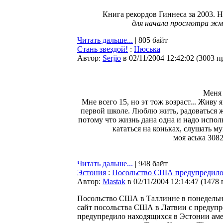
Книга рекордов Гиннеса за 2003. 
для начала просмотра жм
Читать дальше...
| 805 байт
Стань звездой!
:
Нюська
Автор:
Serjio
в 02/11/2004 12:42:02
(
3003 п
Меня 
Мне всего 15, но эт тож возраст... Живу 
первой школе. Люблю жить, радоваться жи
потому что жизнь дана одна и надо испол
кататься на коньках, слушать му
моя аська 308
Читать дальше...
| 948 байт
Эстония
:
Посольство США предупредило
Автор:
Мastak
в 02/11/2004 12:14:47
(
1478 
Посольство США в Таллинне в понедельник
сайт посольства США в Латвии с предупр
предупредило находящихся в Эстонии аме