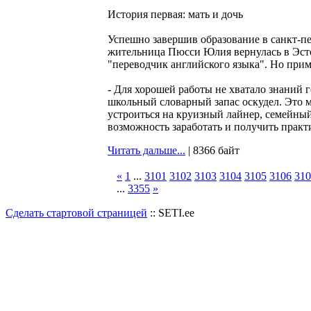
История первая: мать и дочь
Успешно завершив образование в санкт-пе
жительница Пюсси Юлия вернулась в Эст
"переводчик английского языка". Но при
- Для хорошей работы не хватало знаний го
школьный словарный запас оскудел. Это 
устроиться на круизный лайнер, семейный 
возможность заработать и получить практи
Читать дальше...
| 8366 байт
«
1
...
3101
3102
3103
3104
3105
3106
310
...
3355
»
Сделать стартовой страницей
:: SETI.ee