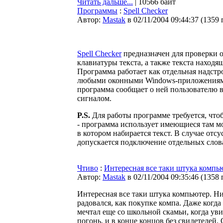
Читать дальше...
| 10566 байт
Программы
:
Spell Checker
Автор:
Мastak
в 02/11/2004 09:44:37
(
1359 
Spell Checker
предназначен для проверки 
клавиатуры текста, а также текста находя
Программа работает как отдельная надстр
любыми оконными Windows-приложениям
программа сообщает о ней пользователю 
сигналом.
P.S.
Для работы программе требуется, чтоб
- программа использует имеющиеся там м
в котором набирается текст. В случае отс
допускается подключение отдельных слов
Чтиво
:
Интересная все таки штука компью
Автор:
Мastak
в 02/11/2004 09:35:46
(
1358 
Интересная все таки штука компьютер. Hи
радовался, как покупке компа. Даже когда 
мечтал еще со школьной скамьи, когда уви
погонь, и в конце концов без свидетелей.