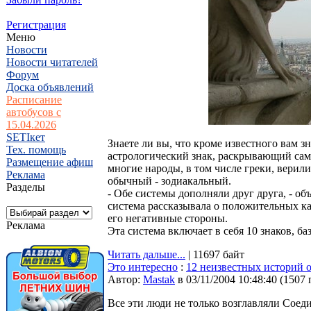
Регистрация
Меню
Новости
Новости читателей
Форум
Доска объявлений
Расписание
автобусов с
15.04.2026
SETIкет
Знаете ли вы, что кроме известного вам з
Тех. помощь
астрологический знак, раскрывающий сам
Размещение афиш
многие народы, в том числе греки, верили
Реклама
обычный - зодиакальный.
Разделы
- Обе системы дополняли друг друга, - о
система рассказывала о положительных кач
его негативные стороны.
Реклама
Эта система включает в себя 10 знаков, б
Читать дальше...
| 11697 байт
Это интересно
:
12 неизвестных историй 
Автор:
Мastak
в 03/11/2004 10:48:40
(
1507 
Все эти люди не только возглавляли Сое