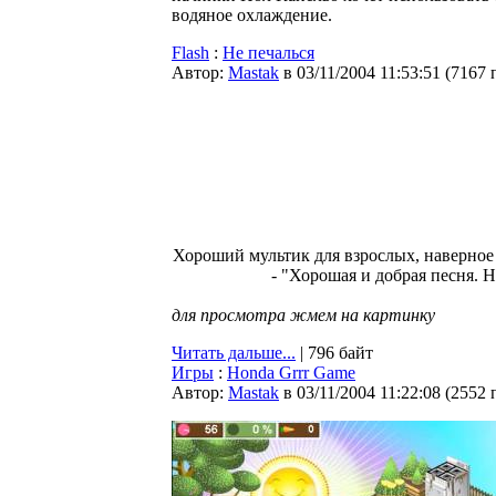
водяное охлаждение.
Flash
:
Не печалься
Автор:
Мastak
в 03/11/2004 11:53:51
(
7167 
Хороший мультик для взрослых, наверное 
- "Хорошая и добрая песня. Н
для просмотра жмем на картинку
Читать дальше...
| 796 байт
Игры
:
Honda Grrr Game
Автор:
Мastak
в 03/11/2004 11:22:08
(
2552 