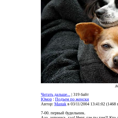
д
Читать дальше...
| 319 байт
Юмор
:
Подъем по женски
Автор:
Мastak
в 03/11/2004 13:41:02
(
1468 
7-00. первый будильник.
Ааа- заткнись, гад! Черт, где ты там?! Кт