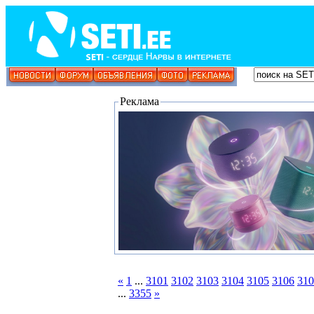
Реклама
«
1
...
3101
3102
3103
3104
3105
3106
310
...
3355
»