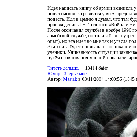
Идея написать книгу об армии возникла у 
понял насколько разнятся у всех представ
попасть. Идя в армию я думал, что там бу
произведение Л.Н. Толстого «Война и мир
После окончания службы в ноябре 1996 го
армейской службе, но толи я был внутрен
опыт), но эта идея во мне так и угасла п
Эта книга будет написана на основании 
ученики. Уникальность ситуации заключает
путём сравнивания мнений проанализирова
Читать дальше...
| 13414 байт
Юмор
:
Зверье мое...
Автор:
Мastak
в 03/11/2004 14:00:56
(
1845 