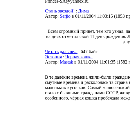
Princes-SA@yandex.ru
Стань звездой!
:
Дима
Автор:
Serjio
в 01/11/2004 11:03:15
(
1853 п
Всем огромный привет, тем кто узнал, да 
на днях отметил свой 11 день рождения. 
дру
Читать дальше...
| 647 байт
Эстония
:
Черная кошка
Автор:
Мastak
в 01/11/2004 11:01:35
(
1582 
В те далёкие времена жили-были граждан
смутные времена и раскололась та страна
маленьких кусочков. Самый малюсенький 
стало с бывшими гражданами CCCР, живу
особенного, чёрная кошка пробежала межд