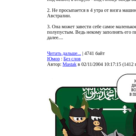
2. Не просыпается в 4 утра от визга маш
Австралии.
3. Она может завести себе самое маленькое
полупустым. Ведь некому заполнять его п
далее....
Читать дальше...
| 4741 байт
Юмор
:
Без слов
Автор:
Мastak
в 02/11/2004 10:17:15
(
1412 