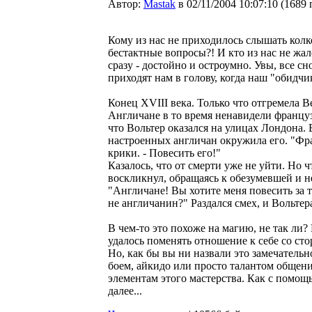
Автор:
Мastak
в 02/11/2004 10:07:10
(
1689 
Кому из нас не приходилось слышать колко
бестактные вопросы?! И кто из нас не жал
сразу - достойно и остроумно. Увы, все с
приходят нам в голову, когда наш "обидчи
Конец XVIII века. Только что отгремела 
Англичане в то время ненавидели француз
что Вольтер оказался на улицах Лондона. 
настроенных англичан окружила его. "Фра
крики. - Повесить его!"
Казалось, что от смерти уже не уйти. Но 
воскликнул, обращаясь к обезумевшей и н
"Англичане! Вы хотите меня повесить за то
не англичанин?" Раздался смех, и Вольтер
В чем-то это похоже на магию, не так ли
удалось поменять отношение к себе со с
Но, как бы вы ни назвали это замечатель
боем, айкидо или просто талантом общени
элементам этого мастерства. Как с помощ
далее...