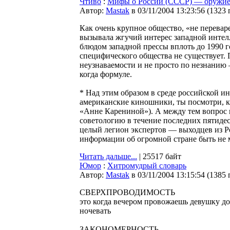
Чтиво
:
Мифы о России (СССР) — оружие
Автор:
Мastak
в 03/11/2004 13:23:56
(
1323 
Как очень крупное общество, «не перевар
вызывала жгучий интерес западной интел
блюдом западной прессы вплоть до 1990 го
специфического общества не существует. 
неузнаваемости и не просто по незнанию
когда формуле.
* Над этим образом в среде российской и
американские киношники, ты посмотри, к
«Анне Карениной»). А между тем вопрос н
советологию в течение последних пятидес
целый легион экспертов — выходцев из Р
информации об огромной стране быть не мо
Читать дальше...
| 25517 байт
Юмор
:
Хитромудрый словарь
Автор:
Мastak
в 03/11/2004 13:15:54
(
1385 
СВЕРХПРОВОДИМОСТЬ
это когда вечером провожаешь девушку до
ночевать
ЗАКОНОМЕРНОСТЬ