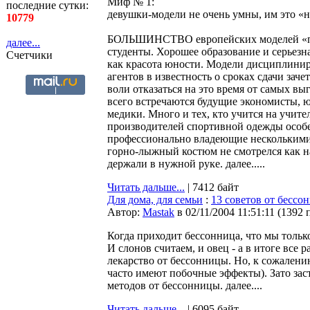
Миф № 1:
последние сутки:
девушки-модели не очень умны, им это «н
10779
БОЛЬШИНСТВО европейских моделей «по
далее...
студенты. Хорошее образование и серьезна
Счетчики
как красота юности. Модели дисциплинир
агентов в известность о сроках сдачи заче
воли отказаться на это время от самых в
всего встречаются будущие экономисты, 
медики. Много и тех, кто учится на учит
производителей спортивной одежды особе
профессионально владеющие несколькими
горно-лыжный костюм не смотрелся как на
держали в нужной руке. далее.....
Читать дальше...
| 7412 байт
Для дома, для семьи
:
13 советов от бессо
Автор:
Мastak
в 02/11/2004 11:51:11
(
1392 
Когда приходит бессонница, что мы тольк
И слонов считаем, и овец - а в итоге все 
лекарство от бессонницы. Но, к сожалению
часто имеют побочные эффекты). Зато за
методов от бессонницы. далее....
Читать дальше...
| 6095 байт