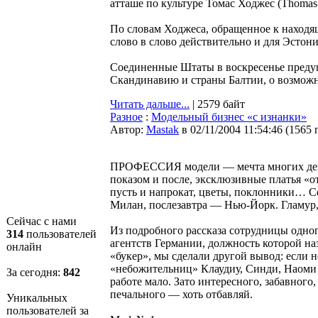
атташе по культуре Томас Ходжес (Thomas
По словам Ходжеса, обращенное к наход
слово в слово действительно и для Эстони
Соединенные Штаты в воскресенье преду
Скандинавию и страны Балтии, о возможнос
Читать дальше...
| 2579 байт
Разное
:
Модельный бизнес «с изнанки»
Автор:
Мastak
в 02/11/2004 11:54:46
(
1565 
ПРОФЕССИЯ модели — мечта многих дев
показом и после, эксклюзивные платья «
пусть и напрокат, цветы, поклонники… 
Милан, послезавтра — Нью-Йорк. Гламур, 
Сейчас с нами
Из подробного рассказа сотрудницы одно
314
пользователей
агентств Германии, должность которой на
онлайн
«букер», мы сделали другой вывод: если н
«небожительниц» Клаудиу, Синди, Наоми 
За сегодня:
842
работе мало. Зато интересного, забавного
печального — хоть отбавляй.
Уникальных
пользователей за