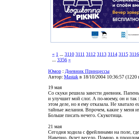
«
1
...
3110
3111
3112
3113
3114
3115
3116
...
3356
»
Юмор
:
Дневник Принцессы
Автор:
Мastak
в 18/10/2004 10:36:57
(
1220
19 мая
Со скуки решила завести дневник. Папеньк
и улучшит мой слог. А по-моему, он и та
этом деле, но я ему отказала. Не хватало
тайные желания. Впрочем, какие у меня и
Больше писать нечего. Скукотища.
21 мая
Сегодня ходила с фрейлинами на поле, гд
Наверно, будет весело. Помню, в прошлом