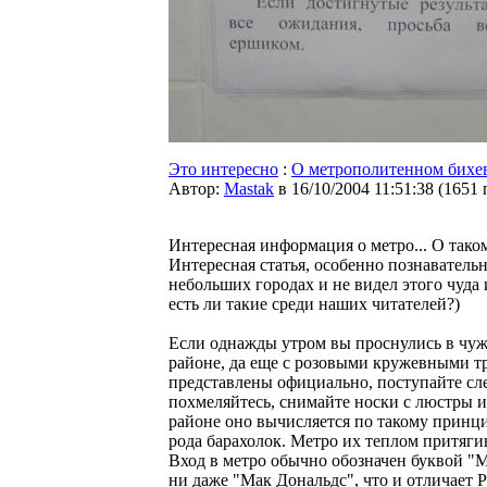
Это интересно
:
О метрополитенном бихев
Автор:
Мastak
в 16/10/2004 11:51:38
(
1651 
Интересная информация о метро... О таком
Интересная статья, особенно познавательн
небольших городах и не видел этого чуда
есть ли такие среди наших читателей?)
Если однажды утром вы проснулись в чуж
районе, да еще с розовыми кружевными т
представлены официально, поступайте с
похмеляйтесь, снимайте носки с люстры 
районе оно вычисляется по такому принци
рода барахолок. Метро их теплом притягив
Вход в метро обычно обозначен буквой "М"
ни даже "Мак Дональдс", что и отличает Ро