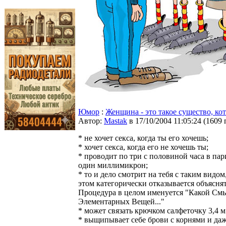
Юмор
:
Женщина - это такое существо, кото
Автор:
Мastak
в 17/10/2004 11:05:24
(
1609 
* не хочет секса, когда ты его хочешь;
* хочет секса, когда его не хочешь ты;
* проводит по три с половиной часа в па
один миллимикрон;
* то и дело смотрит на тебя с таким видо
этом категорически отказывается объяснят
Процедура в целом именуется "Какой Смы
Элементарных Вещей..."
* может связать крючком салфеточку 3,4 м
* выщипывает себе брови с корнями и даж