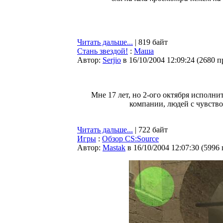
Читать дальше...
| 819 байт
Стань звездой!
:
Маша
Автор:
Serjio
в 16/10/2004 12:09:24
(
2680 п
Мне 17 лет, но 2-ого октября исполни
компании, людей с чувство
Читать дальше...
| 722 байт
Игры
:
Обзор CS:Source
Автор:
Мastak
в 16/10/2004 12:07:30
(
5996