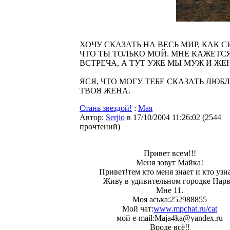
ХОЧУ СКАЗАТЬ НА ВЕСЬ МИР, КАК 
ЧТО ТЫ ТОЛЬКО МОЙ. МНЕ КАЖЕТСЯ
ВСТРЕЧА, А ТУТ УЖЕ МЫ МУЖ И ЖЕ
ЯСЯ, ЧТО МОГУ ТЕБЕ СКАЗАТЬ ЛЮБЛ
ТВОЯ ЖЕНА.
Стань звездой!
:
Мая
Автор:
Serjio
в 17/10/2004 11:26:02
(
2544
прочтений
)
Привет всем!!!
Меня зовут Майка!
Привет!тем кто меня знает и кто узна
Живу в удивительном городке Нарв
Мне 11.
Моя аська:252988855
Мой чат:
www.mpchat.ru/cat
мой e-mail:Maja4ka@yandex.ru
Вроде всё!!