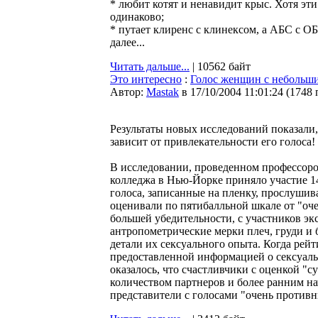
* любит котят и ненавидит крыс. Хотя э
одинаково;
* путает клиренс с клинексом, а АБС с О
далее...
Читать дальше...
| 10562 байт
Это интересно
:
Голос женщин с небольши
Автор:
Мastak
в 17/10/2004 11:01:24
(
1748 
Результаты новых исследований показали,
зависит от привлекательности его голоса!
В исследовании, проведенном профессор
колледжа в Нью-Йорке приняло участие 1
голоса, записанные на пленку, прослушив
оценивали по пятибалльной шкале от "оче
большей убедительности, с участников э
антропометрические мерки плеч, груди и 
детали их сексуального опыта. Когда рейт
предоставленной информацией о сексуаль
оказалось, что счастливчики с оценкой "
количеством партнеров и более ранним н
представители с голосами "очень противны