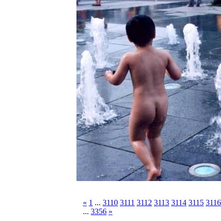
«
1
...
3110
3111
3112
3113
3114
3115
3116
...
3356
»