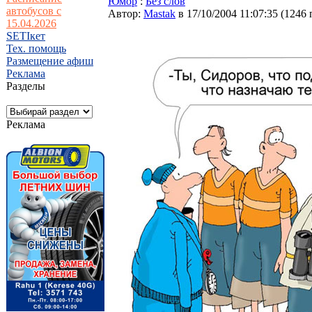
Юмор
:
Без слов
автобусов с
Автор:
Мastak
в 17/10/2004 11:07:35
(
1246 
15.04.2026
SETIкет
Тех. помощь
Размещение афиш
Реклама
Разделы
Реклама