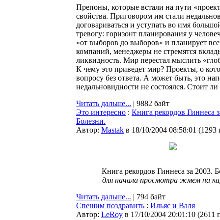
Препоны, которые встали на пути «проект
свойства. Приговором им стали недально
договариваться и уступать во имя большо
тревогу: горизонт планирования у челове
«от выборов до выборов» и планирует все
компаний, менеджеры не стремятся вкладыв
ликвидность. Мир перестал мыслить «гло
К чему это приведет мир? Проекты, о кот
вопросу без ответа. А может быть, это н
недальновидности не состоялся. Стоит ли ж
Читать дальше...
| 9882 байт
Это интересно
:
Книга рекордов Гиннеса з
Болезни.
Автор:
Мastak
в 18/10/2004 08:58:01
(
1293
Книга рекордов Гиннеса за 2003. Б
для начала просмотра жмем на к
Читать дальше...
| 794 байт
Спешим поздравить
:
Ильяс и Валя
Автор:
LeRoy
в 17/10/2004 20:01:10
(
2611 