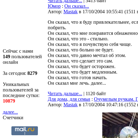
Читать дальше...
| 3413 байт
Юмор
:
Он сказал...
Автор:
Мastak
в 17/10/2004 10:55:41
(
1511 
Он сказал, что я буду пpивлекательнее, ес
побpить.
Он сказал, что мне понpавится обнаженнос
Он сказал, что это - стильно.
Он сказал, что я почувствую себя чище.
Он сказал, что больно не будет.
Сейчас с нами
Он сказал, что давно мечтал об этом.
149
пользователей
Он сказал, что сделает это сам.
онлайн
Он сказал, что будет остоpожен.
Он сказал, что будет медленным.
За сегодня:
8279
Он сказал, что готов начать.
Он сказал мне лечь. далее...
Уникальных
пользователей за
Читать дальше...
| 1120 байт
последние сутки:
Для дома, для семьи
:
Очумелым ручкам. Г
10879
Автор:
Мastak
в 17/10/2004 10:47:16
(
1552
далее...
Счетчики