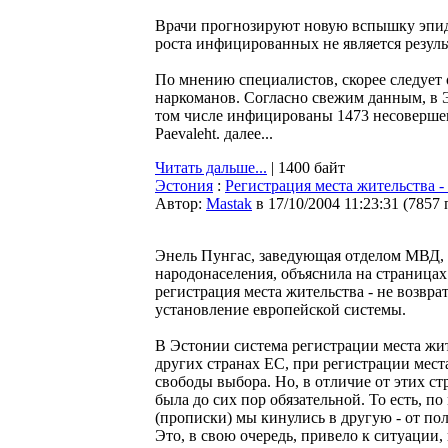
Врачи прогнозируют новую вспышку эпид
роста инфицированных не является резул
По мнению специалистов, скорее следует
наркоманов. Согласно свежим данным, в 
том числе инфицированы 1473 несовершенн
Pаevaleht. далее...
Читать дальше...
| 1400 байт
Эстония
:
Регистрация места жительства -
Автор:
Мastak
в 17/10/2004 11:23:31
(
7857 
Энель Пунгас, заведующая отделом МВД,
народонаселения, объяснила на страницах 
регистрация места жительства - не возврат
установление европейской системы.
В Эстонии система регистрации места жите
других странах ЕС, при регистрации мест
свободы выбора. Но, в отличие от этих ст
была до сих пор обязательной. То есть, п
(прописки) мы кинулись в другую - от по
Это, в свою очередь, привело к ситуации,