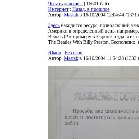
Читать дальше...
| 16601 байт
Интернет
:
Назад, в прошлое
Автор:
Мastak
в 16/10/2004 12:04:44
(
1371
Здесь
находится ресурс, позволяющий узна
Америки в определенный день, например,
В мое ДР к примеру в Европе тогда все фа
The Beatles With Billy Preston. Беcполезно,
Юмор
:
Без слов
Автор:
Мastak
в 16/10/2004 11:54:28
(
1333 