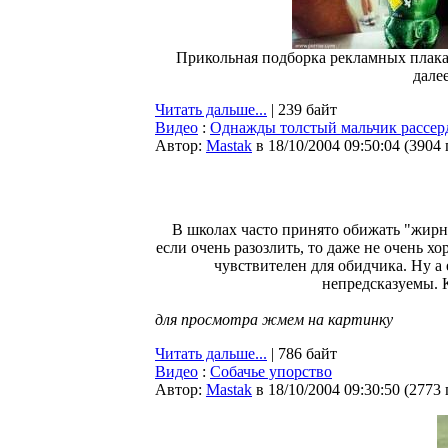
Прикольная подборка рекламных плакат
далее
Читать дальше...
| 239 байт
Видео
:
Однажды толстый мальчик рассерд
Автор:
Мastak
в 18/10/2004 09:50:04
(
3904
В школах часто принято обижать "жирны
если очень разозлить, то даже не очень х
чувствителен для обидчика. Ну а 
непредсказуемы. 
для просмотра жмем на картинку
Читать дальше...
| 786 байт
Видео
:
Собачье упорство
Автор:
Мastak
в 18/10/2004 09:30:50
(
2773