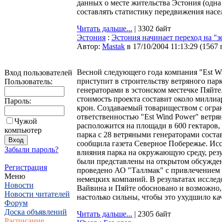
данных о месте жительства Эстония (одна
составлять статистику передвижения насел
Читать дальше...
| 3302 байт
Эстония
:
Эстония начинает переход на "
Автор:
Мastak
в 17/10/2004 11:13:29
(
1567 
Весной следующего года компания "Est W
Вход пользователей
приступит в строительству ветряного пар
Пользователь:
генераторами в эстонском местечке Пяйте
стоимость проекта составит около миллиа
Пароль:
крон. Создаваемый товариществом с огр
ответственностью "Est Wind Power" ветря
Чужой
расположится на площади в 600 гектаров
компьютер
парка с 28 ветряными генераторами состав
сообщила газета Северное Побережье. Ис
Забыли пароль?
влияния парка на окружающую среду, резу
были представлены на открытом обсужде
Регистрация
проведено АО "Таллмак" с привлечением 
Меню
немецких компаний. В результатах исслед
Новости
Вайвина и Пяйте обосновано и возможно,
Новости читателей
настолько сильны, чтобы это ухудшило кач
Форум
Доска объявлений
Читать дальше...
| 2305 байт
Расписание