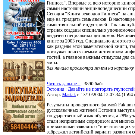
Гиннеса". Впервые за всю историю книгоп
самый настоящий энциклопедический спр
Сегодня "Книга рекордов Гиннеса" на анг
еще на тридцать семь языков. В настоящее
самостоятельной индустрией. Так как пуб
странах созданы специально уполномочен
выдачей специальных дипломов. Начинаем
книге за 2003 год. Специально для этого 
как разделы этой замечательной книги, т
послужат неиссякаемым источником инфор
гостей, а главное важным стимулом для с
мира.
для начала просмотра жмем на картинку
Читать дальше...
| 3890 байт
Эстония
:
Давайте не повторять глупостей
Автор:
Мastak
в 13/10/2004 12:07:34
(
1594
Результаты проведенного фирмой Faktum 
русскоязычных жителей Эстонии выступае
государственный язык обучения, а 28% у
стали неприятным сюрпризом для многих 
привыкшими заявлять о "впечатляющих у
забрезжил латвийский вариант развития с