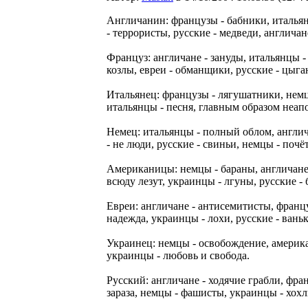
Англичанин: французы - бабники, итальян
- террористы, русские - медведи, англичан
Француз: англичане - зануды, итальянцы 
козлы, евреи - обманщики, русские - цыга
Итальянец: французы - лягушатники, немцы
итальянцы - песня, главным образом неап
Немец: итальянцы - полный облом, англич
- не люди, русские - свиньи, немцы - почё
Американицы: немцы - бараны, англичане 
всюду лезут, украинцы - лгуны, русские -
Евреи: англичане - антисемитисты, франц
надежда, украинцы - лохи, русские - ваньк
Украинец: немцы - освобождение, америка
украинцы - любовь и свобода.
Русский: англичане - ходячие грабли, фра
зараза, немцы - фашисты, украинцы - хохл