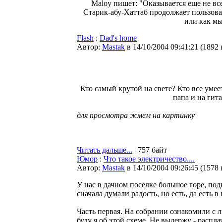
Maloy пишет: "Оказывается еще не вс
Старик-абу-Хаттаб продолжает пользова
или как м
Flash
:
Dad's home
Автор:
Мastak
в 14/10/2004 09:41:21
(
1892
Кто самый крутой на свете? Кто все умеет
папа и на гита
для просмотра жмем на картинку
Читать дальше...
| 757 байт
Юмор
:
Что такое электричество....
Автор:
Мastak
в 14/10/2004 09:26:45
(
1578
У нас в дачном поселке большое горе, под
сначала думали радость, но есть, да есть 
Часть первая. На собрании ознакомили с 
буду я об этой схеме. Не выдержу - распла