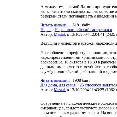
А между тем, в самой Латвии принудител
начал негативно сказываться на качестве 
реформы стали поговаривать о введении мо
Читать дальше...
| 5181 байт
Нарва
:
Наркополицейский застрелился
Автор:
Мastak
в 13/10/2004 12:04:41
(
2425
Ведущий инспектор нарвской наркополици
По сообщению префектуры полиции, тело 
наркопреступлениями криминального отд
воскресенье, 10 октября в 19.30 в рабоч
данным, имело место самоубийство, соо
службу полицейский, работавший в одном 
Читать дальше...
| 1908 байт
Для дома, для семьи
:
25 способов занятьс
Автор:
Мastak
в 13/10/2004 11:43:25
(
1962 
Современные психологические исследова
американцев, свидетельствуют: любовь к д
всем остальным радостям жизни. На вопро