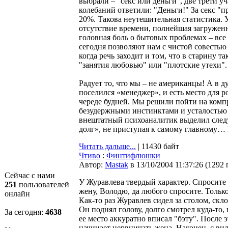
выбрали – "секс или деньги", две трети у
колебаний ответили: "Деньги!" За секс "п
20%. Такова неутешительная статистика.
отсутствие времени, полнейшая загруженн
головная боль о бытовых проблемах – все
сегодня позволяют нам с чистой совестью
когда речь заходит и том, что в старину 
"занятия любовью" или "плотские утехи".
Радует то, что мы – не американцы! А в д
поселился «менеджер», и есть место для 
череде будней. Мы решили пойти на комп
безудержными инстинктами и усталостью 
внештатный психоаналитик выделил след
долг», не приступая к самому главному…
Читать дальше...
| 11430 байт
Чтиво
:
Финтифлюшки
Автор:
Мastak
в 13/10/2004 11:37:26
(
1292 
Сейчас с нами
У Журавлева твердый характер. Спросите 
251
пользователей
жену, Володю, да любого спросите. Только 
онлайн
Как-то раз Журавлев сидел за столом, ск
Он поднял голову, долго смотрел куда-то,
За сегодня:
4638
ее место аккуратно вписал "бэту". После 
начинает нервничать жена. Hаконец, с ви