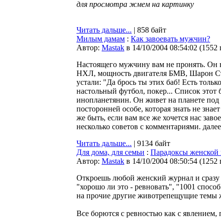
для просмотра жмем на картинку
Читать дальше...
| 858 байт
Милым дамам
:
Как завоевать мужчин?
Автор:
Мastak
в 14/10/2004 08:54:02
(
1552
Настоящего мужчину вам не пронять. Он 
НХЛ, мощность двигателя БМВ, Шарон Стоу
устали: "Да брось ты этих баб! Есть тольк
настольный футбол, покер... Список этот 
инопланетянин. Он живет на планете под 
посторонней особе, которая знать не знае
же быть, если вам все же хочется нас заво
несколько советов с комментариями. далее.
Читать дальше...
| 9134 байт
Для дома, для семьи
:
Парадоксы женской 
Автор:
Мastak
в 14/10/2004 08:50:54
(
1252
Откроешь любой женский журнал и сразу н
"хорошо ли это - ревновать", "1001 спосо
на прочие другие животрепещущие темы 
Все борются с ревностью как с явлением,