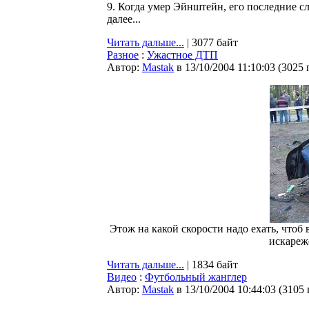
9. Когда yмер Эйнштейн, его последние с
далее...
Читать дальше...
| 3077 байт
Разное
:
Ужастное ДТП
Автор:
Мastak
в 13/10/2004 11:10:03
(
3025 
Этож на какой скорости надо ехать, чтоб
искареж
Читать дальше...
| 1834 байт
Видео
:
Футбольный жанглер
Автор:
Мastak
в 13/10/2004 10:44:03
(
3105