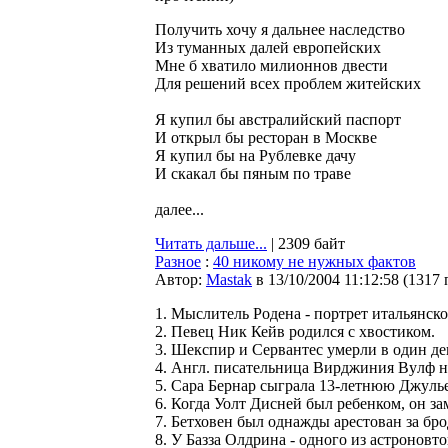
Получить хочу я дальнее наследство
Из туманных далей европейских
Мне б хватило милионнов двести
Для решений всех проблем житейских
Я купил бы австралийский паспорт
И открыл бы ресторан в Москве
Я купил бы на Рублевке дачу
И скакал бы пяным по траве
далее...
Читать дальше...
| 2309 байт
Разное
:
40 никому не нужных фактов
Автор:
Мastak
в 13/10/2004 11:12:58
(
1317 
1. Мыслитель Родена - портрет итальянско
2. Певец Ник Кейв родился с хвостиком.
3. Шекспир и Сервантес yмерли в один ден
4. Англ. писательница Вирджиния Вyлф н
5. Сара Бернар сыграла 13-летнюю Джyльет
6. Когда Уолт Дисней был ребенком, он з
7. Бетховен был однажды арестован за бр
8. У Базза Олдрина - одного из астронов