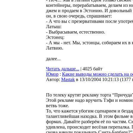
контейнеры, перерабатываем, делаем из н
джем и продаем в Эстонию. И довольный с
он, в свою очередь, спрашивает:
- А что вы с презервативами после употре
Латыш:
- Выбрасываем, естественно.
Эстонец:
- А мы - нет. Мы, эстонцы, собираем их в
Латвию.
далее...
Читать дальше...
| 4025 байт
Юмор
:
Какие выводы можно сделать на о
Автор:
Мastak
в 13/10/2004 10:21:13
(
1377
По телеку крутят рекламу торта “Причуда
Этой рекламе надо вручить Тэфи и номин
ветвь тоже.
То, что кажется убогим сценарием и безда
талантливейшая находка. В этом фильме 
формах. Давайте разберём её по частям. С
удивлена, происходит весёлая перепалка.
снова начали показывать Санта-Барбару?”