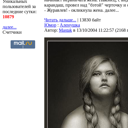
Уникальных
карандаш, провел над "бэтой" черточку и 
пользователей за
- Журавлев! - окликнула жена. далее...
последние сутки:
10879
Читать дальше...
| 13830 байт
Юмор
:
Аленушка
далее...
Автор:
Мastak
в 13/10/2004 11:22:57
(
2168 
Счетчики