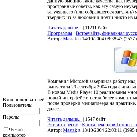
данную эмоцию такие качества, как неувер
пространные советы, как эту самую неуве
загулявшего (или собравшегося загулять) 
твердит: из-за любовниц почти никто из м
Читать дальше...
| 11211 байт
Программы
:
Встречайте, финальная русск
Автор:
Мastak
в 14/10/2004 08:38:47
(
2577
Компания Microsoft завершила работу над
выпустила 29 сентября 2004 года финальны
В новом Media Player 10 реализованы мно
новый интерфейс он стал более компатны
Вход пользователей
после проверки медиаплеера на практике
Пользователь:
далее...
Пароль:
Читать дальше...
| 1547 байт
Это интересно
:
Книга рекордов Гиннеса за
Чужой
Автор:
Мastak
в 13/10/2004 22:03:11
(
3995 
компьютер