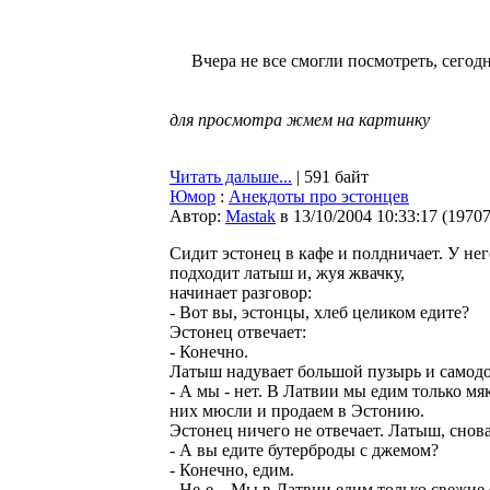
Вчера не все смогли посмотреть, сегод
для просмотра жмем на картинку
Читать дальше...
| 591 байт
Юмор
:
Анекдоты про эстонцев
Автор:
Мastak
в 13/10/2004 10:33:17
(
1970
Сидит эстонец в кафе и полдничает. У нег
подходит латыш и, жуя жвачку,
начинает разговор:
- Вот вы, эстонцы, хлеб целиком едите?
Эстонец отвечает:
- Конечно.
Латыш надувает большой пузырь и самодо
- А мы - нет. В Латвии мы едим только мя
них мюсли и продаем в Эстонию.
Эстонец ничего не отвечает. Латыш, снов
- А вы едите бутерброды с джемом?
- Конечно, едим.
- Не-е... Мы в Латвии едим только свежи