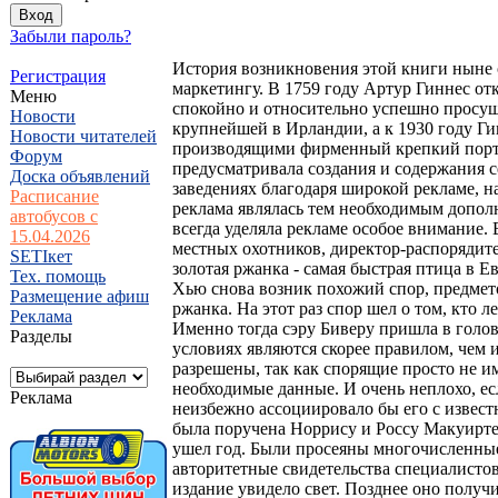
Забыли пароль?
История возникновения этой книги ныне 
Регистрация
маркетингу. В 1759 году Артур Гиннес о
Меню
спокойно и относительно успешно просущ
Новости
крупнейшей в Ирландии, а к 1930 году Г
Новости читателей
производящими фирменный крепкий портер
Форум
предусматривала создания и содержания с
Доска объявлений
заведениях благодаря широкой рекламе, н
Расписание
реклама являлась тем необходимым дополн
автобусов с
всегда уделяла рекламе особое внимание.
15.04.2026
местных охотников, директор-распорядите
SETIкет
золотая ржанка - самая быстрая птица в Ев
Тех. помощь
Хью снова возник похожий спор, предметом
Размещение афиш
ржанка. На этот раз спор шел о том, кто л
Реклама
Именно тогда сэру Биверу пришла в голов
Разделы
условиях являются скорее правилом, чем 
разрешены, так как спорящие просто не и
необходимые данные. И очень неплохо, ес
Реклама
неизбежно ассоциировало бы его с извес
была поручена Норрису и Россу Макуирте
ушел год. Были просеяны многочисленные
авторитетные свидетельства специалистов.
издание увидело свет. Позднее оно полу