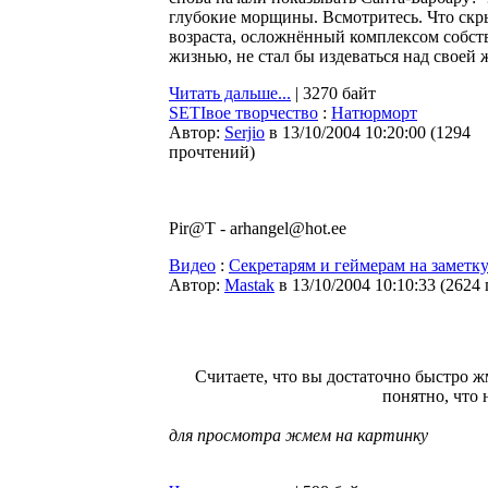
глубокие морщины. Всмотритесь. Что скры
возраста, осложнённый комплексом собс
жизнью, не стал бы издеваться над своей ж
Читать дальше...
| 3270 байт
SETIвое творчество
:
Натюрморт
Автор:
Serjio
в 13/10/2004 10:20:00
(
1294
прочтений
)
Pir@T - arhangel@hot.ee
Видео
:
Секретарям и геймерам на заметк
Автор:
Мastak
в 13/10/2004 10:10:33
(
2624
Считаете, что вы достаточно быстро ж
понятно, что н
для просмотра жмем на картинку