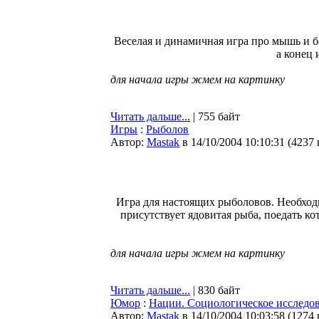
Веселая и динамичная игра про мышь и б
а конец 
для начала игры жмем на картинку
Читать дальше...
| 755 байт
Игры
:
Рыболов
Автор:
Мastak
в 14/10/2004 10:10:31
(
4237
Игра для настоящих рыболовов. Необходи
присутствует ядовитая рыба, поедать ко
для начала игры жмем на картинку
Читать дальше...
| 830 байт
Юмор
:
Нации. Социологическое исследов
Автор:
Мastak
в 14/10/2004 10:03:58
(
1274