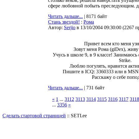
столько веков, решила наверстать упущен
сфере любовной побыть преследующим. да
Читать дальше...
| 8171 байт
Стань звездой!
:
Рома
Автор:
Serjio
в 13/10/2004 09:30:00
(
2267 п
Привет всем кто меня узн
Зовут меня Рома (giDex), живу
Учусь в школе 9, в 9 классе! Занимаюсь
Strike.
Люблю погулять, нравится актив
Пишите в ICQ: 3360333 или в MSN:
Расскажу о себе попод
Читать дальше...
| 731 байт
«
1
...
3112
3113
3114
3115
3116
3117
311
...
3356
»
Сделать стартовой страницей
:: SETI.ee