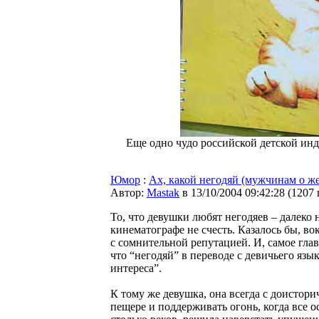
Еще одно чудо российской детской инд
Юмор
:
Ах, какой негодяй (мужчинам о ж
Автор:
Мastak
в 13/10/2004 09:42:28
(
1207
То, что девушки любят негодяев – далеко
кинематографе не счесть. Казалось бы, во
с сомнительной репутацией. И, самое гла
что “негодяй” в переводе с девичьего яз
интереса”.
К тому же девушка, она всегда с доистор
пещере и поддерживать огонь, когда все о