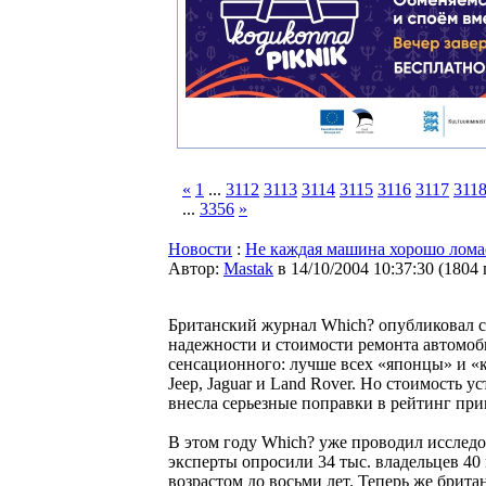
«
1
...
3112
3113
3114
3115
3116
3117
311
...
3356
»
Новости
:
Не каждая машина хорошо лома
Автор:
Мastak
в 14/10/2004 10:37:30
(
1804
Британский журнал Which? опубликовал 
надежности и стоимости ремонта автомоб
сенсационного: лучше всех «японцы» и «к
Jeep, Jaguar и Land Rover. Но стоимость 
внесла серьезные поправки в рейтинг при
В этом году Which? уже проводил исслед
эксперты опросили 34 тыс. владельцев 40
возрастом до восьми лет. Теперь же брит