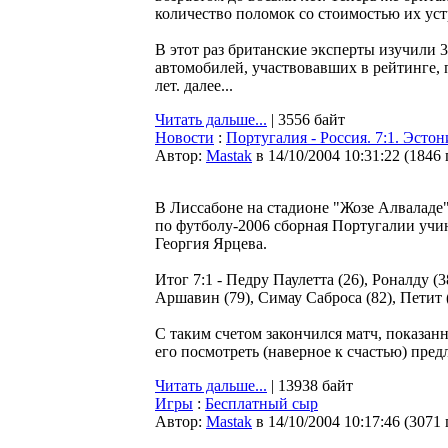
количество поломок со стоимостью их уст
В этот раз британские эксперты изучили 
автомобилей, участвовавших в рейтинге, п
лет. далее...
Читать дальше...
| 3556 байт
Новости
:
Португалия - Россия. 7:1. Эсто
Автор:
Мastak
в 14/10/2004 10:31:22
(
1846
В Лиссабоне на стадионе "Жозе Алваладе
по футболу-2006 сборная Португалии уч
Георгия Ярцева.
Итог 7:1 - Педру Паулетта (26), Роналду (3
Аршавин (79), Симау Саброса (82), Петит (
С таким счетом закончился матч, показанн
его посмотреть (наверное к счастью) предл
Читать дальше...
| 13938 байт
Игры
:
Бесплатный сыр
Автор:
Мastak
в 14/10/2004 10:17:46
(
3071