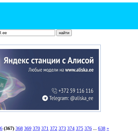
6
(367)
368
369
370
371
372
373
374
375
376
...
638
»