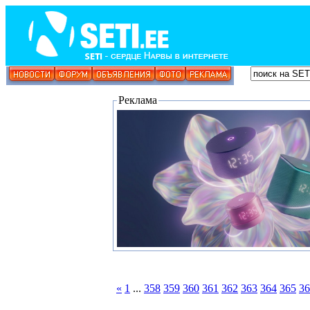
Реклама
«
1
...
358
359
360
361
362
363
364
365
36