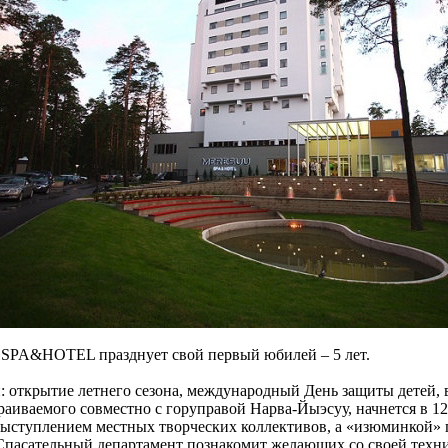
u SPA&HOTEL празднует свой первый юбилей – 5 лет.
й: открытие летнего сезона, международный День защиты детей,
траиваемого совместно с горуправой Нарва-Йыэсуу, начнется в 12
выступлением местных творческих коллективов, а «изюминкой» пр
пасательный департамент познакомит желающих со своей техни