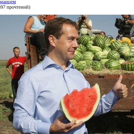
рианцем
397 прочтений
)