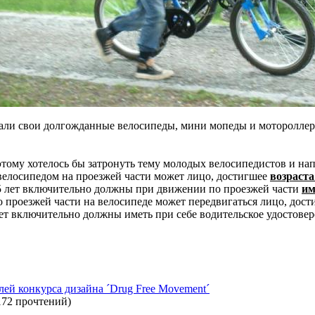
али свои долгожданные велосипеды, мини мопеды и мотороллеры
этому хотелось бы затронуть тему молодых велосипедистов и нап
 велосипедом на проезжей части может лицо, достигшее
возраста
 15 лет включительно должны при движении по проезжей части
им
о проезжей части на велосипеде может передвигаться лицо, дос
 лет включительно должны иметь при себе водительское удостове
ей конкурса дизайна ´Drug Free Movement´
172 прочтений
)