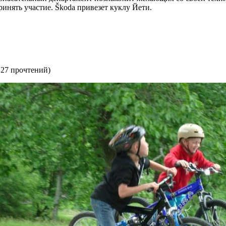
ринять участие. Škoda привезет куклу Йети.
127 прочтений
)