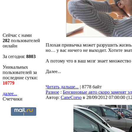
Сейчас с нами
282
пользователей
Плохая привычка может разрушить жизнь. 
онлайн
но… у вас ничего не выходит. Хотите знат
За сегодня:
8804
А потому что в ваш мозг знает множество
Уникальных
Далее...
пользователей за
последние сутки:
10779
Читать дальше...
| 8778 байт
Разное
:
Бензиновые авто скоро заменят э
далее...
Автор:
CaneCorso
в 28/09/2012 07:00:00
(
1
Счетчики