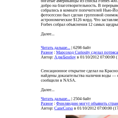
богатые американцы из списка Forbes 40
добро на благотворительность. В переры
собрались в комнате попечителей Нью-Йо
фотосессии был сделан групповой снимок
астрономические $126 млрд. Что заставляе
Forbes собрал объяснения 12 самых щедр
Далее...
Читать дальше...
| 6298 байт
Разное
:
Марсоход Curiosity сделал потря
Автор:
Адм/Бенбоу
в 01/10/2012 07:00:00
(
Сенсационное открытие сделал на Красной
найдены доказательства наличия воды — с
сообщили в NASA.
Далее...
Читать дальше...
| 2504 байт
Разное
:
Финляндию могут объявить стран
Автор:
CaneCorso
в 01/10/2012 07:00:00
(
1