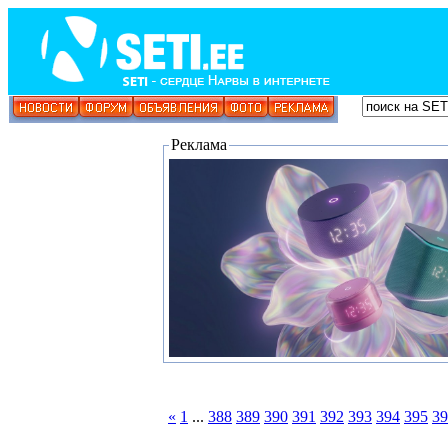
Реклама
«
1
...
388
389
390
391
392
393
394
395
39