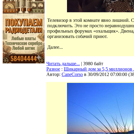
Телевизор в этой комнате явно лишний. 
подключить. Это не просто неравнодушн
профильных форумах «охальщик». Двенадц
организовать собачий приют.
Далее...
Читать дальше...
| 3980 байт
Разное
:
Шикарный дом за 5,5 миллионов 
Автор:
CaneCorso
в 30/09/2012 07:00:00
(
3