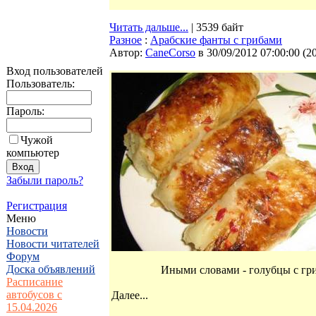
Читать дальше...
| 3539 байт
Разное
:
Арабские фанты с грибами
Автор:
CaneCorso
в 30/09/2012 07:00:00
(
2
Вход пользователей
Пользователь:
Пароль:
Чужой
компьютер
Забыли пароль?
Регистрация
Меню
Новости
Новости читателей
Форум
Доска объявлений
Иными словами - голубцы с гр
Расписание
автобусов с
Далее...
15.04.2026