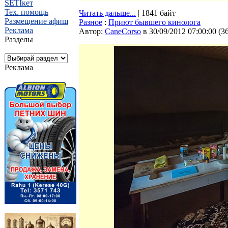
SETIкет
Тех. помощь
Читать дальше...
| 1841 байт
Размещение афиш
Разное
:
Приют бывшего кинолога
Реклама
Автор:
CaneCorso
в 30/09/2012 07:00:00
(
3
Разделы
Реклама