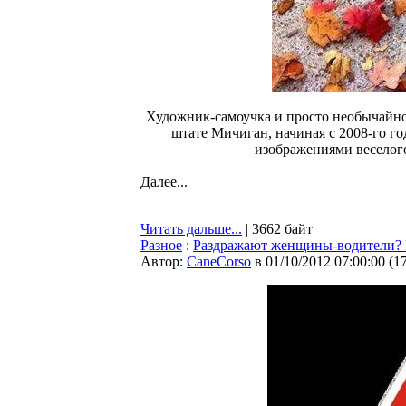
Художник-самоучка и просто необычайно
штате Мичиган, начиная с 2008-го г
изображениями веселого
Далее...
Читать дальше...
| 3662 байт
Разное
:
Раздражают женщины-водители?
Автор:
CaneCorso
в 01/10/2012 07:00:00
(
1