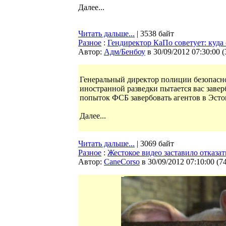
Далее...
Читать дальше...
| 3538 байт
Разное
:
Гендиректор КаПо советует: куда 
Автор:
Адм/Бенбоу
в 30/09/2012 07:30:00
(
Генеральный директор полиции безопаснос
иностранной разведки пытается вас завер
попыток ФСБ завербовать агентов в Эсто
Далее...
Читать дальше...
| 3069 байт
Разное
:
Жестокое видео заставило отказат
Автор:
CaneCorso
в 30/09/2012 07:10:00
(
7