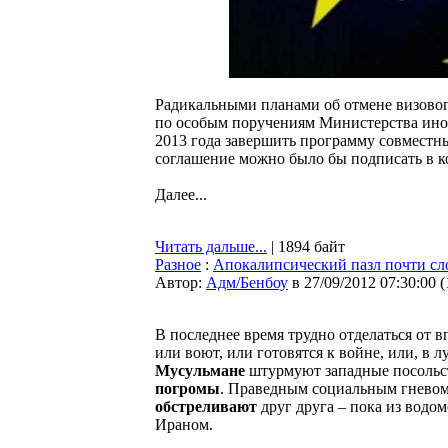
Радикальными планами об отмене визовог
по особым поручениям Министерства ино
2013 года завершить программу совместны
соглашение можно было бы подписать в ко
Далее...
Читать дальше...
| 1894 байт
Разное
:
Апокалипсический пазл почти сл
Автор:
Адм/Бенбоу
в 27/09/2012 07:30:00
(
В последнее время трудно отделаться от вп
или воют, или готовятся к войне, или, в л
Мусульмане
штурмуют западные посольс
погромы
. Праведным социальным гневом
обстреливают
друг друга – пока из водо
Ираном.