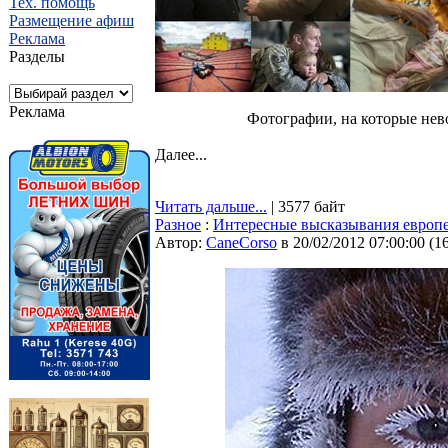
Тех. помощь
Размещение афиш
Реклама
Разделы
Реклама
Фотографии, на которые нев
Далее...
Читать дальше...
| 3577 байт
Разное
:
Интересные высказывания европ
Автор:
CaneCorso
в 20/02/2012 07:00:00
(
1