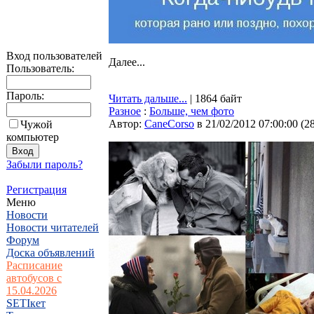
Вход пользователей
Далее...
Пользователь:
Пароль:
Читать дальше...
| 1864 байт
Разное
:
Больше, чем фото
Автор:
CaneCorso
в 21/02/2012 07:00:00
(
2
Чужой
компьютер
Забыли пароль?
Регистрация
Меню
Новости
Новости читателей
Форум
Доска объявлений
Расписание
автобусов с
15.04.2026
SETIкет