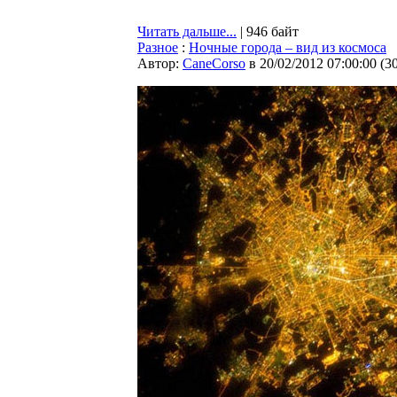
Читать дальше...
| 946 байт
Разное
:
Ночные города – вид из космоса
Автор:
CaneCorso
в 20/02/2012 07:00:00
(
3