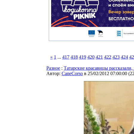
«
1
...
417
418
419
420
421
422
423
424
42
Разное
:
Татарские красавицы рассказали, 
Автор:
CaneCorso
в 25/02/2012 07:00:00
(
2