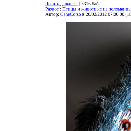
Читать дальше...
| 3316 байт
Разное
:
Птицы и животные из поломанны
Автор:
CaneCorso
в 20/02/2012 07:00:00
(
1