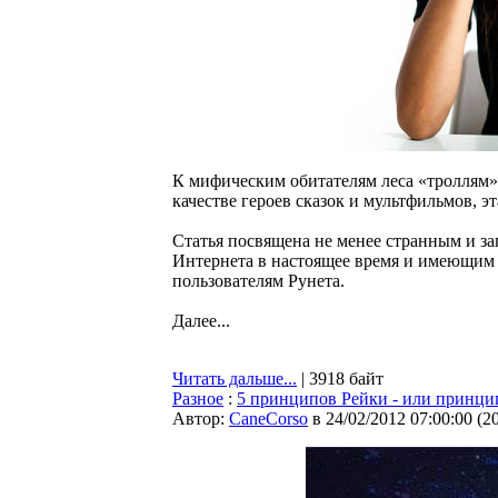
К мифическим обитателям леса «троллям»
качестве героев сказок и мультфильмов, эт
Статья посвящена не менее странным и 
Интернета в настоящее время и имеющим 
пользователям Рунета.
Далее...
Читать дальше...
| 3918 байт
Разное
:
5 принципов Рейки - или принци
Автор:
CaneCorso
в 24/02/2012 07:00:00
(
2