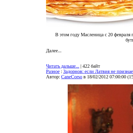
В этом году Масленица с 20 февраля 
бут
Далее...
Читать дальше...
| 422 байт
Разное
:
Задорнов: если Латвия не призна
Автор:
CaneCorso
в 18/02/2012 07:00:00
(
1