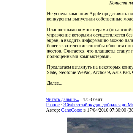
Концепт пл
Не успела компания Apple представить п
конкуренты выпустили собственные моде
Планшетными компьютерами (по-английски 
управление которыми осуществляется без
экран, а вводить информацию можно пал
более экзотические способы общения с к
жестов. Считается, что планшеты стану
полноценными компьютерами.
Предлагаем взглянуть на некоторых конку
Slate, Neofonie WePad, Archos 9, Asus Pad,
Далее...
Читать дальше...
| 4753 байт
Разное
:
Эйяфьятлайокудль добрался до М
Автор:
CaneCorso
в 17/04/2010 07:30:00
(
3