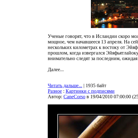
Ученые говорят, что в Исландии скоро мо
мощное, чем начавшееся 13 апреля. На сей
нескольких километрах к востоку от Эйяфья
прошлом, когда извергался Эйяфьятлайоку
внимательно следят за последним, ожидая
Далее...
Читать дальше...
| 1935 байт
Разное
:
Картинки с подписями
Автор:
CaneCorso
в 19/04/2010 07:00:00
(
2