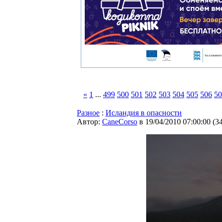
«
1
...
499
500
501
502
503
504
505
506
50
Разное
:
Исландия в опасности
Автор:
CaneCorso
в 19/04/2010 07:00:00
(
3