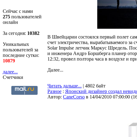
Сейчас с нами
275
пользователей
онлайн
За сегодня:
10382
В Швейцарии состоялся первый полет само
счет электричества, вырабатываемого за 
Уникальных
Solar Impulse летчик Маркус Шредель. П
пользователей за
и инженера Андрэ Боршберга планер отор
последние сутки:
12:32, провел полтора часа в воздухе и пр
10879
Далее...
далее...
Счетчики
Читать дальше...
| 4802 байт
Разное
:
Японский дизайнер создал невид
Автор:
CaneCorso
в 14/04/2010 07:00:00
(
1