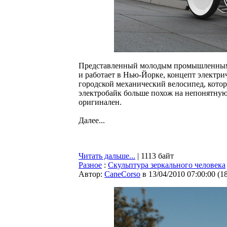
Представленный молодым промышленным 
и работает в Нью-Йорке, концепт электрич
городской механический велосипед, котор
электробайк больше похож на непонятную 
оригинален.
Далее...
Читать дальше...
| 1113 байт
Разное
:
Скульптура зеркального человека
Автор:
CaneCorso
в 13/04/2010 07:00:00
(
1