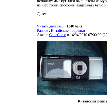
используемые бутылки были взяты из мусо
из них стены способны выдержать бурю и 
Далее...
Читать дальше...
| 1340 байт
Разное
:
Китайские подделки
Автор:
CaneCorso
в 14/04/2010 07:00:00
(
2
Китайский фейк н