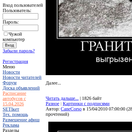
Вход пользователей
Пользователь:
Пароль:
Чужой
компьютер
Забыли пароль?
Регистрация
Меню
Новости
Новости читателей
Форум
Далее...
Доска объявлений
Расписание
Читать дальше...
| 1826 байт
автобусов с
Разное
:
Картинки с подписями
15.04.2026
Автор:
CaneCorso
в 15/04/2010 07:00:00
(
2
SETIкет
прочтений
)
Тех. помощь
Размещение афиш
Реклама
Разделы