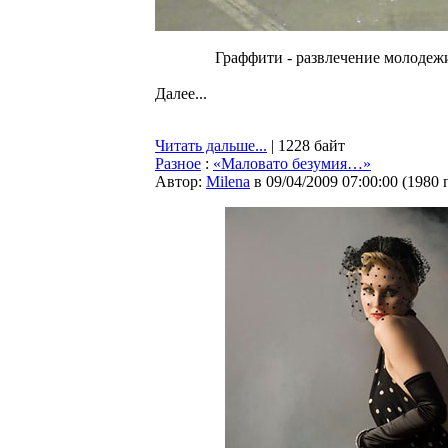
Граффити - развлечение молодеж
Далее...
Читать дальше...
| 1228 байт
Разное
:
«Маловато безумия…»
Автор:
Milena
в 09/04/2009 07:00:00
(
1980 