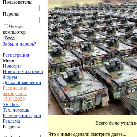
Пользователь:
Пароль:
Чужой
компьютер
Забыли пароль?
Регистрация
Меню
Новости
Новости читателей
Форум
Доска объявлений
Расписание
автобусов с
15.04.2026
SETIкет
Тех. помощь
Размещение афиш
Реклама
Всего было утилиз
Разделы
Что с ними сделали смотрите далее...