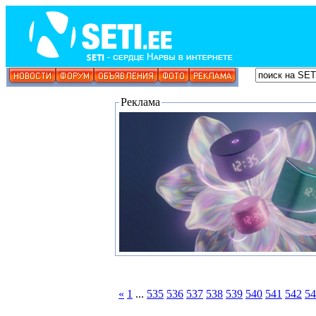
Реклама
«
1
...
535
536
537
538
539
540
541
542
54