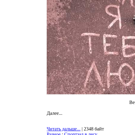
Ве
Далее...
Читать дальше...
| 2348 байт
Разное
:
Спортзал в лесу