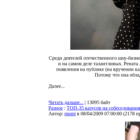
Среди деятелей отечественного шоу-бизн
и на самом деле талантливых. Рената
появления на публике (на вручении к
Потому что она обла
Далее...
Читать дальше...
| 13095 байт
Разное
:
ТОП-35 казусов на собеседования
Автор:
mumi
в 08/04/2009 07:00:00
(
2178 п