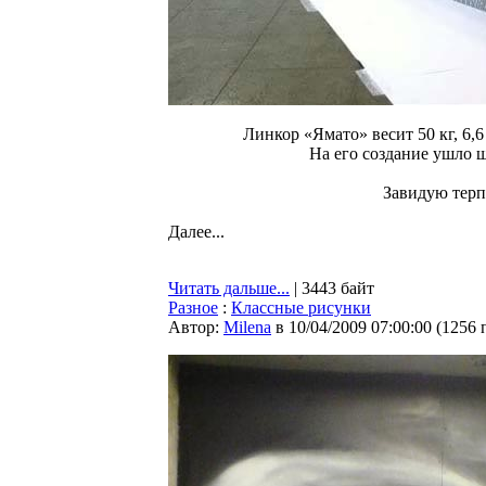
Линкор «Ямато» весит 50 кг, 6,6
На его создание ушло ш
Завидую терп
Далее...
Читать дальше...
| 3443 байт
Разное
:
Классные рисунки
Автор:
Milena
в 10/04/2009 07:00:00
(
1256 