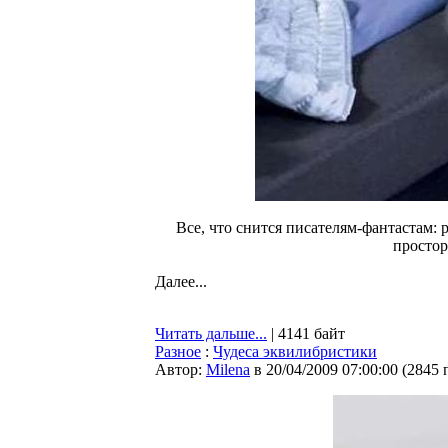
Все, что снится писателям-фантастам:
простор
Далее...
Читать дальше...
| 4141 байт
Разное
:
Чудеса эквилибристики
Автор:
Milena
в 20/04/2009 07:00:00
(
2845 