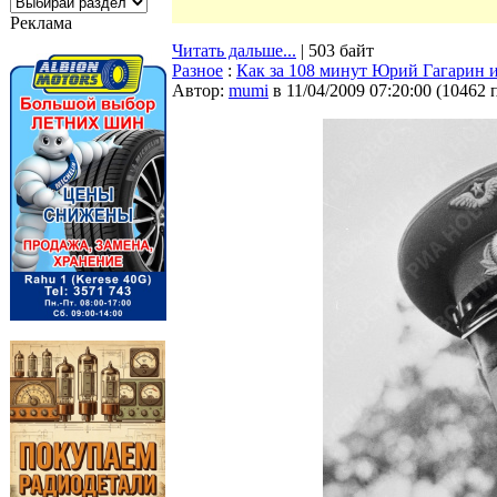
Реклама
Читать дальше...
| 503 байт
Разное
:
Как за 108 минут Юрий Гагарин 
Автор:
mumi
в 11/04/2009 07:20:00
(
10462 