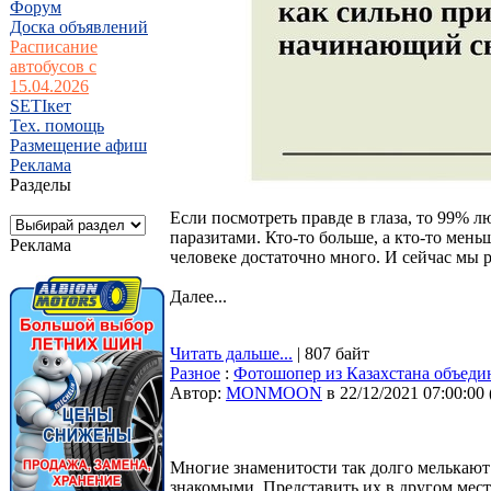
Форум
Доска объявлений
Расписание
автобусов с
15.04.2026
SETIкет
Тех. помощь
Размещение афиш
Реклама
Разделы
Если посмотреть правде в глаза, то 99% л
паразитами. Кто-то больше, а кто-то меньш
Реклама
человеке достаточно много. И сейчас мы
Далее...
Читать дальше...
| 807 байт
Разное
:
Фотошопер из Казахстана объедин
Автор:
MONMOON
в 22/12/2021 07:00:00
Многие знаменитости так долго мелькают 
знакомыми. Представить их в другом мест