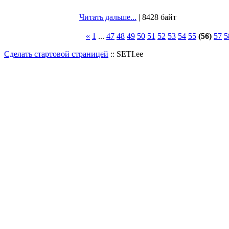
Читать дальше...
| 8428 байт
«
1
...
47
48
49
50
51
52
53
54
55
(56)
57
5
Сделать стартовой страницей
:: SETI.ee