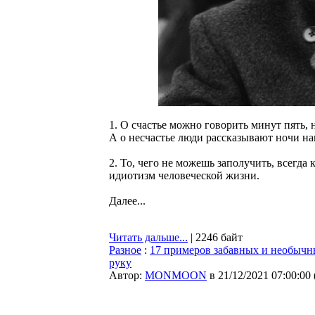
1. О счастье можно говорить минут пять, 
А о несчастье люди рассказывают ночи на
2. То, чего не можешь заполучить, всегда
идиотизм человеческой жизни.
Далее...
Читать дальше...
| 2246 байт
Разное
:
17 примеров забавных и необычны
руку
Автор:
MONMOON
в 21/12/2021 07:00:00