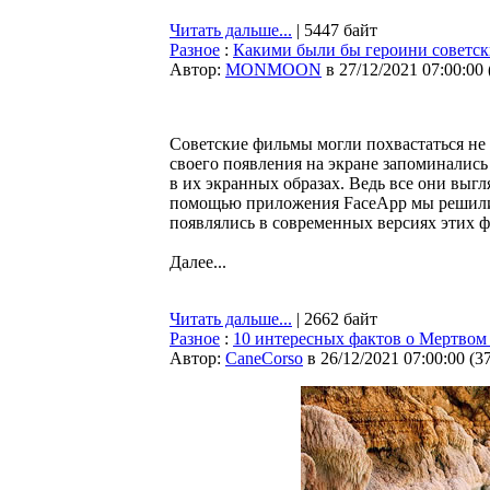
Читать дальше...
| 5447 байт
Разное
:
Какими были бы героини советск
Автор:
MONMOON
в 27/12/2021 07:00:00
Советские фильмы могли похвастаться не 
своего появления на экране запоминались 
в их экранных образах. Ведь все они выг
помощью приложения FaceApp мы решили 
появлялись в современных версиях этих 
Далее...
Читать дальше...
| 2662 байт
Разное
:
10 интересных фактов о Мертвом
Автор:
CaneCorso
в 26/12/2021 07:00:00
(
3