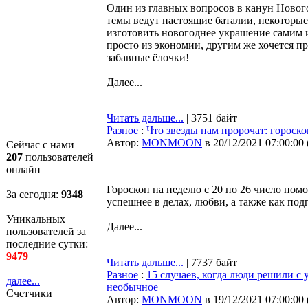
Один из главных вопросов в канун Нового
темы ведут настоящие баталии, некоторы
изготовить новогоднее украшение самим из
просто из экономии, другим же хочется п
забавные ёлочки!
Далее...
Читать дальше...
| 3751 байт
Разное
:
Что звезды нам пророчат: гороско
Автор:
MONMOON
в 20/12/2021 07:00:00
Сейчас с нами
207
пользователей
онлайн
Гороскоп на неделю с 20 по 26 число помо
За сегодня:
9348
успешнее в делах, любви, а также как под
Уникальных
Далее...
пользователей за
последние сутки:
9479
Читать дальше...
| 7737 байт
Разное
:
15 случаев, когда люди решили с 
далее...
необычное
Счетчики
Автор:
MONMOON
в 19/12/2021 07:00:00