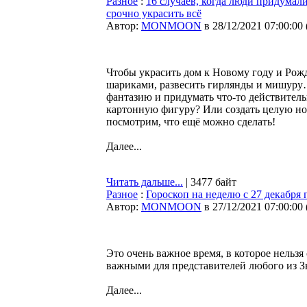
Разное
:
16 случаев, когда люди придумал
срочно украсить всё
Автор:
MONMOON
в 28/12/2021 07:00:00
Чтобы украсить дом к Новому году и Рожд
шариками, развесить гирлянды и мишуру…
фантазию и придумать что-то действитель
картонную фигуру? Или создать целую н
посмотрим, что ещё можно сделать!
Далее...
Читать дальше...
| 3477 байт
Разное
:
Гороскоп на неделю с 27 декабря 
Автор:
MONMOON
в 27/12/2021 07:00:00
Это очень важное время, в которое нельз
важными для представителей любого из З
Далее...