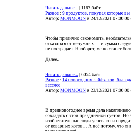
Читать дальше...
| 1163 байт
Разное
:
9 продуктов, покупая которые вы 
Автор:
MONMOON
в 24/12/2021 07:00:00
Чтобы прилично сэкономить, необязатель
отказаться от ненужных — и сумма следую
не пострадает. Наоборот, меню станет бо
Далее...
Читать дальше...
| 6054 байт
Разное
:
14 новогодних лайфхаков, благод
веселее
Автор:
MONMOON
в 23/12/2021 07:00:00
В предновогоднее время дела накапливаютс
совладать с этой праздничной суетой. Но
изобретательные люди успевают и нарядит
от коварных котов… А всё потому, что они