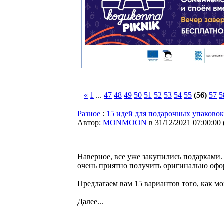
«
1
...
47
48
49
50
51
52
53
54
55
(56)
57
5
Разное
:
15 идей для подарочных упаковок
Автор:
MONMOON
в 31/12/2021 07:00:00
Наверное, все уже закупились подарками. 
очень приятно получить оригинально оф
Предлагаем вам 15 вариантов того, как м
Далее...