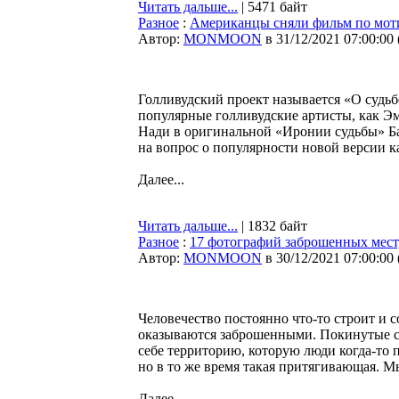
Читать дальше...
| 5471 байт
Разное
:
Американцы сняли фильм по мот
Автор:
MONMOON
в 31/12/2021 07:00:00
Голливудский проект называется «О судьб
популярные голливудские артисты, как Э
Нади в оригинальной «Иронии судьбы» Бар
на вопрос о популярности новой версии к
Далее...
Читать дальше...
| 1832 байт
Разное
:
17 фотографий заброшенных мест,
Автор:
MONMOON
в 30/12/2021 07:00:00
Человечество постоянно что-то строит и 
оказываются заброшенными. Покинутые ст
себе территорию, которую люди когда-то п
но в то же время такая притягивающая. М
Далее...