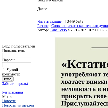
тоже научимся!
Далее...
Читать дальше...
| 3449 байт
Разное
:
Слова-паразиты как зеркало души
Автор:
CaneCorso
в 23/12/2021 07:00:00
(
3
Вход пользователей
Пользователь:
Пароль:
Чужой
компьютер
Забыли пароль?
Регистрация
Меню
Новости
Новости читателей