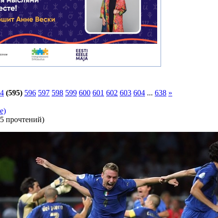
4
(595)
596
597
598
599
600
601
602
603
604
...
638
»
е)
5 прочтений
)