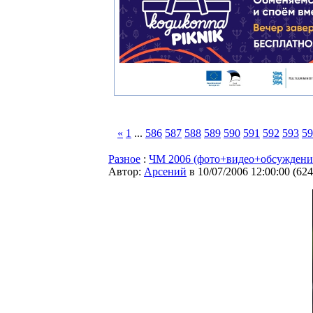
«
1
...
586
587
588
589
590
591
592
593
59
Разное
:
ЧМ 2006 (фото+видео+обсуждени
Автор:
Арсений
в 10/07/2006 12:00:00
(
624