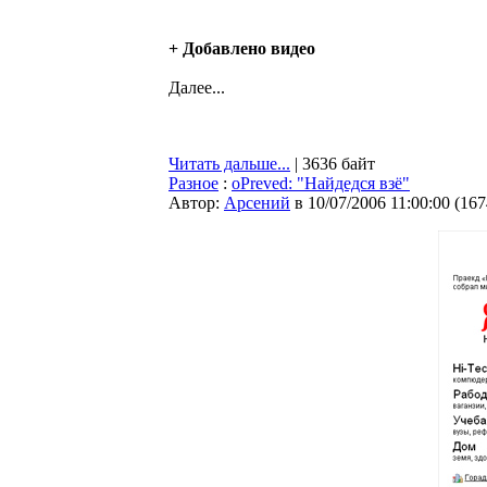
+ Добавлено видео
Далее...
Читать дальше...
| 3636 байт
Разное
:
oPreved: "Найдедся взё"
Автор:
Арсений
в 10/07/2006 11:00:00
(
167