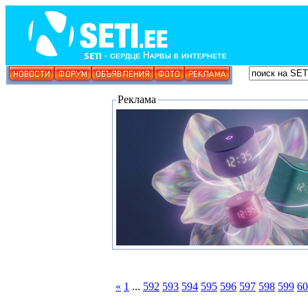
Реклама
«
1
...
592
593
594
595
596
597
598
599
60