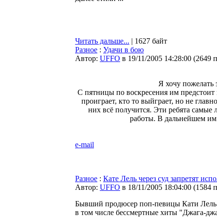
Читать дальше...
| 1627 байт
Разное
:
Удачи в бою
Автор:
UFFO
в 19/11/2005 14:28:00
(
2649 
Я хочу пожелать 
С пятницы по воскресения им предстоит н
проиграет, кто то выйграет, но не главн
них всё получится. Эти ребята самые 
работы. В дальнейшем им 
e-mail
Разное
:
Кате Лель через суд запретят ис
Автор:
UFFO
в 18/11/2005 18:04:00
(
1584 
Бывший продюсер поп-певицы Кати Лель А
в том числе бессмертные хиты "Джага-дж