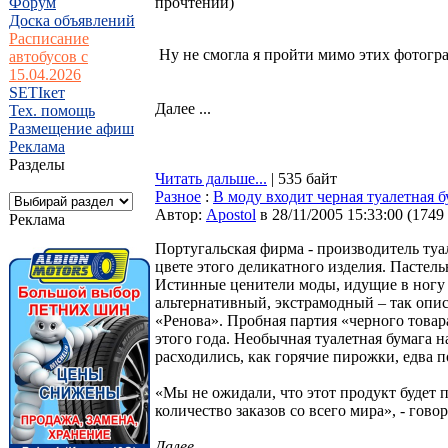
Форум
прочтений
)
Доска объявлений
Расписание
Ну не смогла я пройти мимо этих фотогра
автобусов с
15.04.2026
SETIкет
Далее ...
Тех. помощь
Размещение афиш
Реклама
Разделы
Читать дальше...
| 535 байт
Разное
:
В моду входит черная туалетная б
Автор:
Apostol
в 28/11/2005 15:33:00
(
1749
Реклама
Португальская фирма - производитель ту
цвете этого деликатного изделия. Пастель
Истинные ценители моды, идущие в ногу 
альтернативный, экстрамодный – так опис
«Ренова». Пробная партия «черного товар
этого года. Необычная туалетная бумага 
расходились, как горячие пирожки, едва п
«Мы не ожидали, что этот продукт будет 
количество заказов со всего мира», - го
Далее...