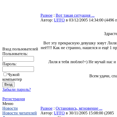
Разное
:
Вот такая ситуация ...
Автор:
UFFO
в 03/12/2005 14:34:00
(
4496 
Здраст
Вот эту прекрасную девушку зовут Лиля!
неё!!!! Как не странно, нашелся и ещё 1 п
Вход пользователей
Пользователь:
Лиля я тебя люблю!=) Не мучай нас и в
Пароль:
Чужой
Всем удачи, спа
компьютер
Забыли пароль?
Регистрация
Меню
Новости
Разное
:
Остановись, мгновение ...
Новости читателей
Автор:
UFFO
в 30/11/2005 15:08:00
(
2085