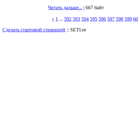
Читать дальше...
| 667 байт
«
1
...
592
593
594
595
596
597
598
599
60
Сделать стартовой страницей
:: SETI.ee