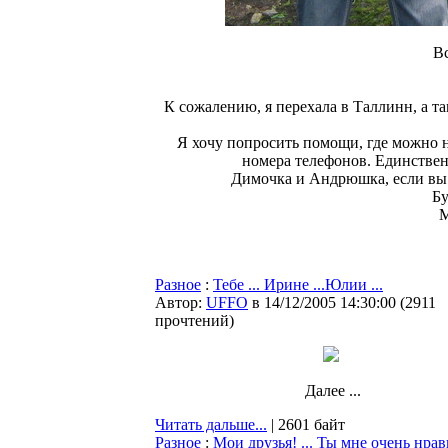
В
К сожалению, я перехала в Таллинн, а та
Я хочу попросить помощи, где можно н
номера телефонов. Единственн
Димочка и Андрюшка, если вы 
Бу
М
Разное
:
Тебе ... Ирине ...Юлии ...
Автор:
UFFO
в 14/12/2005 14:30:00
(
2911
прочтений
)
Далее ...
Читать дальше...
| 2601 байт
Разное
:
Мои друзья! ... Ты мне очень нрав