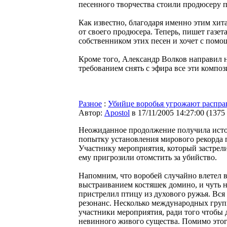
песенного творчества стоили продюсеру п
Как известно, благодаря именно этим хита
от своего продюсера. Теперь, пишет газет
собственником этих песен и хочет с помо
Кроме того, Александр Волков направил 
требованием снять с эфира все эти композ
Разное
:
Убийце воробья угрожают распра
Автор:
Apostol
в 17/11/2005 14:27:00
(
1375
Неожиданное продолжение получила истори
попытку установления мирового рекорда 
Участнику мероприятия, который застрели
ему пригрозили отомстить за убийство.
Напомним, что воробей случайно влетел в
выстраиванием костяшек домино, и чуть н
пристрелил птицу из духового ружья. Вся
резонанс. Несколько международных гру
участники мероприятия, ради того чтобы 
невинного живого существа. Помимо этого