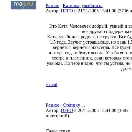
Разное
:
Катюша, улыбнись!
Автор:
UFFO
в 21/11/2005 13:41:00
(
2736 
Это Катя. Человечек добрый, умный и вс
все дружно поддержим её
Катя, улыбнись, родная, не грусти. Все б
1,5 года. Звучит устрашающе, но ведь 1
вернется, вернется навсегда. Все буде
полтора года и будут всегда. У тебя есть 
сестра и племенник, ради которых стои
улыбки. По тебе видно, что ты устала, но
долж
e-mail
Разное
:
Стёпику ...
Автор:
UFFO
в 20/11/2005 13:41:00
(
1683
прочтений
)
Далее стихи ...