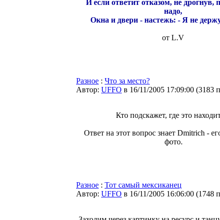
И если ответит отказом, не дрогнув, 
надо,
Окна и двери - настежь: - Я не держ
от L.V
Разное
:
Что за место?
Автор:
UFFO
в 16/11/2005 17:09:00
(
3183 
Кто подскажет, где это находи
Ответ на этот вопрос знает Dmitrich - ег
фото.
Разное
:
Тот самый мексиканец
Автор:
UFFO
в 16/11/2005 16:06:00
(
1748 
Заходим через картинку на ресурс и танц