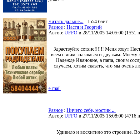
Читать дальше...
| 1554 байт
Разное
:
Настя и Георгий
Автор:
UFFO
в 28/11/2005 14:05:00
(
1551 
Здраствуйте сетяне!!!!!! Меня зовут На
всем своим знакомым и друзьям. Моему 
Надежде Ивановне, а папа, своим сос
случаем, хотим сказать, что мы очень 
e-mail
Разное
:
Ничего себе, мостик ...
Автор:
UFFO
в 27/11/2005 15:08:00
(
4716 
Удивило и восхитило это строение. Воп