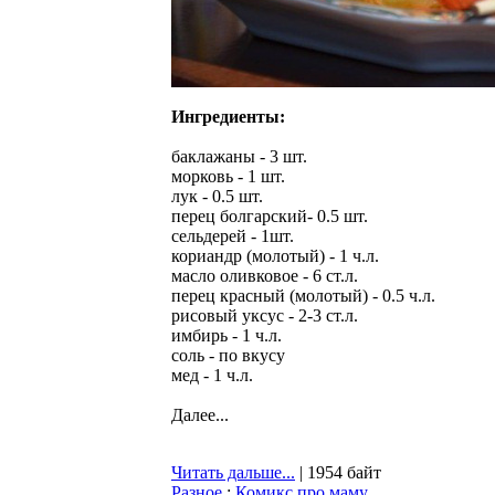
Ингредиенты:
баклажаны - 3 шт.
морковь - 1 шт.
лук - 0.5 шт.
перец болгарский- 0.5 шт.
сельдерей - 1шт.
кориандр (молотый) - 1 ч.л.
масло оливковое - 6 ст.л.
перец красный (молотый) - 0.5 ч.л.
рисовый уксус - 2-3 ст.л.
имбирь - 1 ч.л.
соль - по вкусу
мед - 1 ч.л.
Далее...
Читать дальше...
| 1954 байт
Разное
:
Комикс про маму