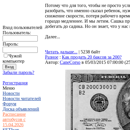
Потому что для того, чтобы не просто усл
разобрать, что именно сказал ребенок, ну
снижение скорости, потеря рабочего време
гораздо медленнее. И мы летим. Сашка пр
добегать до садика. Но он знает, что у на
Вход пользователей
Пользователь:
Далее...
Пароль:
Читать дальше...
| 5238 байт
Чужой
Разное
:
Как продать 20 баксов за 200?
компьютер
Автор:
CaneCorso
в 05/03/2015 07:00:00
(
2
Забыли пароль?
Регистрация
Меню
Новости
Новости читателей
Форум
Доска объявлений
Расписание
автобусов с
15.04.2026
SETIкет