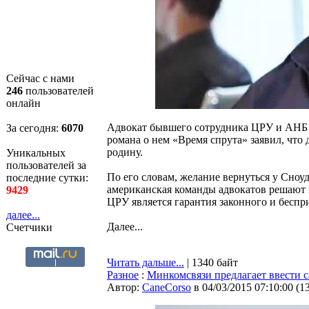
Сейчас с нами
246
пользователей
онлайн
Адвокат бывшего сотрудника ЦРУ и АНБ
За сегодня:
6070
романа о нем «Время спрута» заявил, что 
родину.
Уникальных
пользователей за
По его словам, желание вернуться у Сноуд
последние сутки:
американская команды адвокатов решают
9429
ЦРУ является гарантия законного и беспр
далее...
Далее...
Счетчики
Читать дальше...
| 1340 байт
Разное
:
Минкомсвязи предлагает ввести 
Автор:
CaneCorso
в 04/03/2015 07:10:00
(
1