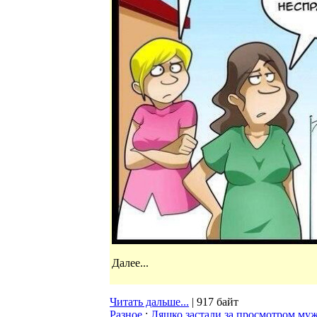
Далее...
Читать дальше...
| 917 байт
Разное
:
Ляшко застали за просмотром муж