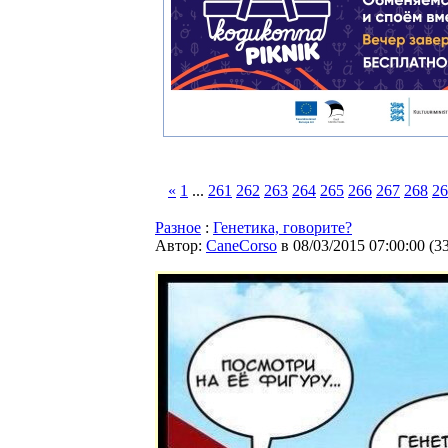
«
1
...
261
262
263
264
265
266
267
268
26
Разное
:
Генетика, говорите?
Автор:
CaneCorso
в 08/03/2015 07:00:00
(
3