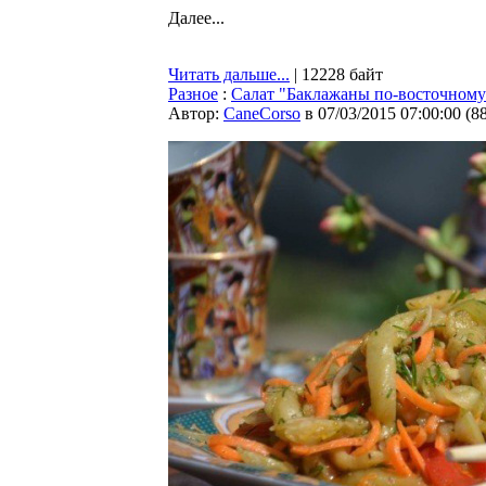
Далее...
Читать дальше...
| 12228 байт
Разное
:
Салат "Баклажаны по-восточному
Автор:
CaneCorso
в 07/03/2015 07:00:00
(
8