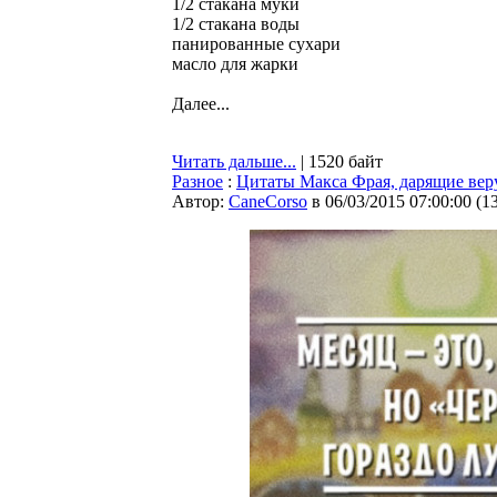
1/2 стакана муки
1/2 стакана воды
панированные сухари
масло для жарки
Далее...
Читать дальше...
| 1520 байт
Разное
:
Цитаты Макса Фрая, дарящие веру
Автор:
CaneCorso
в 06/03/2015 07:00:00
(
1