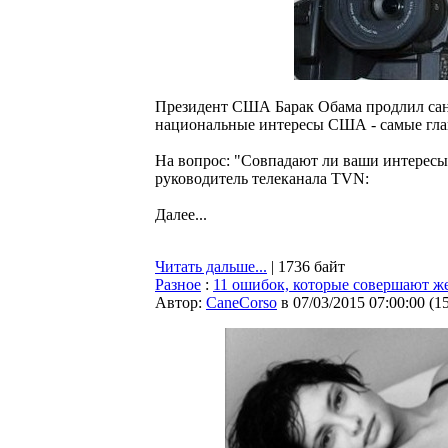
Президент США Барак Обама продлил санк
национальные интересы США - самые гла
На вопрос: "Совпадают ли ваши интересы
руководитель телеканала TVN:
Далее...
Читать дальше...
| 1736 байт
Разное
:
11 ошибок, которые совершают 
Автор:
CaneCorso
в 07/03/2015 07:00:00
(
1