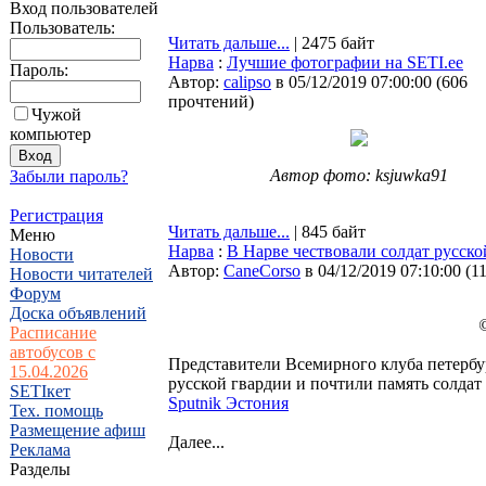
Вход пользователей
Пользователь:
Читать дальше...
| 2475 байт
Нарва
:
Лучшие фотографии на SETI.ee
Пароль:
Автор:
calipso
в 05/12/2019 07:00:00
(
606
прочтений
)
Чужой
компьютер
Автор фото: ksjuwka91
Забыли пароль?
Регистрация
Читать дальше...
| 845 байт
Меню
Нарва
:
В Нарве чествовали солдат русско
Новости
Автор:
CaneCorso
в 04/12/2019 07:10:00
(
1
Новости читателей
Форум
Доска объявлений
©
Расписание
автобусов с
Представители Всемирного клуба петербу
15.04.2026
русской гвардии и почтили память солдат
SETIкет
Sputnik Эстония
Тех. помощь
Размещение афиш
Далее...
Реклама
Разделы