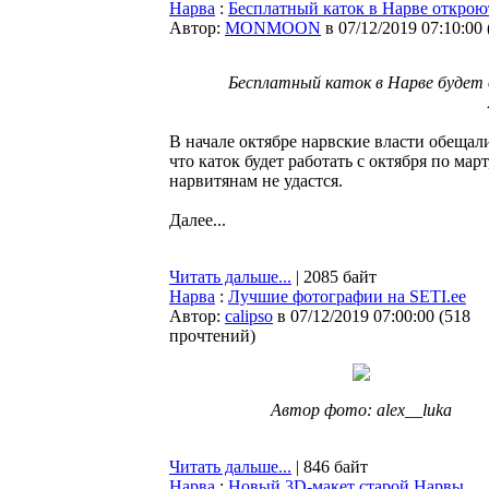
Нарва
:
Бесплатный каток в Нарве открою
Автор:
MONMOON
в 07/12/2019 07:10:00
Бесплатный каток в Нарве будет 
В начале октябре нарвские власти обещал
что каток будет работать с октября по ма
нарвитянам не удастся.
Далее...
Читать дальше...
| 2085 байт
Нарва
:
Лучшие фотографии на SETI.ee
Автор:
calipso
в 07/12/2019 07:00:00
(
518
прочтений
)
Автор фото: alex__luka
Читать дальше...
| 846 байт
Нарва
:
Новый 3D-макет старой Нарвы