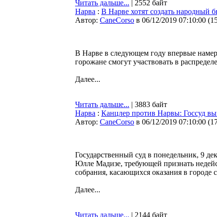
Читать дальше...
| 2552 байт
Нарва
:
В Нарве хотят создать народный б
Автор:
CaneCorso
в 06/12/2019 07:10:00
(
1
В Нарве в следующем году впервые намер
горожане смогут участвовать в распредел
Далее...
Читать дальше...
| 3883 байт
Нарва
:
Канцлер против Нарвы: Госсуд вы
Автор:
CaneCorso
в 06/12/2019 07:10:00
(
1
Государственный суд в понедельник, 9 дек
Юлле Мадизе, требующей признать недей
собрания, касающихся оказания в городе 
Далее...
Читать дальше...
| 2144 байт