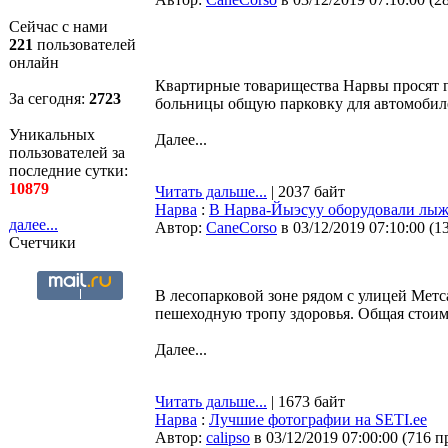
Сейчас с нами
221
пользователей
онлайн
Квартирные товарищества Нарвы просят г
За сегодня:
2723
больницы общую парковку для автомобил
Уникальных
Далее...
пользователей за
последние сутки:
10879
Читать дальше...
| 2037 байт
Нарва
:
В Нарва-Йыэсуу оборудовали лыж
далее...
Автор:
CaneCorso
в 03/12/2019 07:10:00
(
1
Счетчики
В лесопарковой зоне рядом с улицей Мет
пешеходную тропу здоровья. Общая стоимо
Далее...
Читать дальше...
| 1673 байт
Нарва
:
Лучшие фотографии на SETI.ee
Автор:
calipso
в 03/12/2019 07:00:00
(
716 п