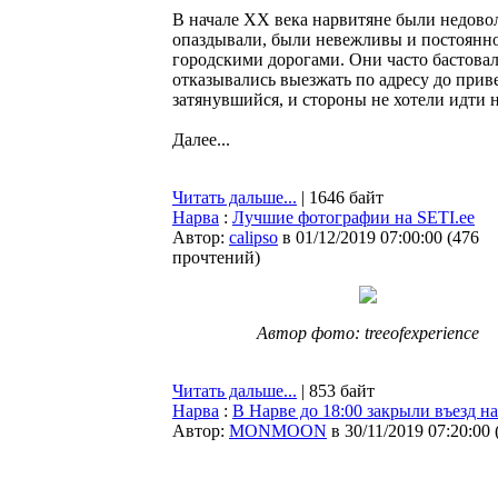
В начале XX века нарвитяне были недово
опаздывали, были невежливы и постоянно
городскими дорогами. Они часто бастовал
отказывались выезжать по адресу до при
затянувшийся, и стороны не хотели идти н
Далее...
Читать дальше...
| 1646 байт
Нарва
:
Лучшие фотографии на SETI.ee
Автор:
calipso
в 01/12/2019 07:00:00
(
476
прочтений
)
Автор фото: treeofexperience
Читать дальше...
| 853 байт
Нарва
:
В Нарве до 18:00 закрыли въезд 
Автор:
MONMOON
в 30/11/2019 07:20:00