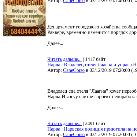
Автор:
CaneCorso
в 03/12/2019 07:40:00
(
1
Департамент городского хозяйства сообщае
Раквере, временно изменится порядок до
Далее...
Читать дальше...
| 1417 байт
Нарва
:
Владелец отеля Лаагна и управа 
Автор:
CaneCorso
в 03/12/2019 07:20:00
(
1
Владелец спа отеля "Лаагна" хочет перео
Нарва-Йыэсуу считает проект недоработа
Далее...
Читать дальше...
| 2491 байт
Нарва
:
Нарвская полиция приютила на но
Автор:
CaneCorso
в 03/12/2019 07:20:00
(
1