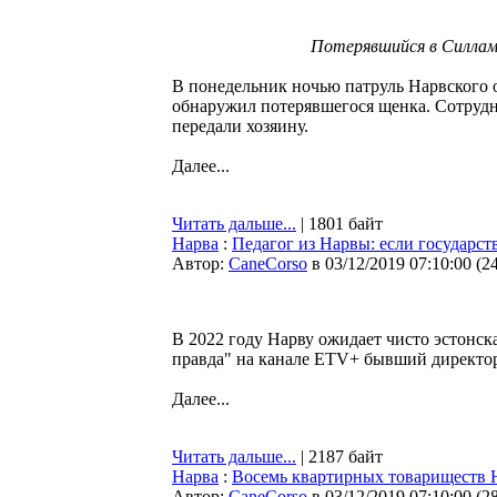
Потерявшийся в Силлам
В понедельник ночью патруль Нарвского 
обнаружил потерявшегося щенка. Сотрудни
передали хозяину.
Далее...
Читать дальше...
| 1801 байт
Нарва
:
Педагог из Нарвы: если государст
Автор:
CaneCorso
в 03/12/2019 07:10:00
(
2
В 2022 году Нарву ожидает чисто эстонска
правда" на канале ETV+ бывший директо
Далее...
Читать дальше...
| 2187 байт
Нарва
:
Восемь квартирных товариществ Н
Автор:
CaneCorso
в 03/12/2019 07:10:00
(
2