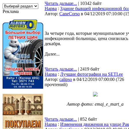
Читать дальше...
| 10342 байт
Нарва
:
Здание бывшей инфекционной бол
Реклама
Автор:
CaneCorso
в 04/12/2019 07:10:00
(
1
За четыре года, которые муниципальное у
инфекционной больницы, цена снизилась с
декабря.
Далее...
Читать дальше...
| 2419 байт
Нарва
:
Лучшие фотографии на SETI.ee
Автор:
calipso
в 04/12/2019 07:00:00
(
726
прочтений
)
Автор фото: emaj_e_mart_a
Читать дальше...
| 852 байт
Нарва
:
Изменения движения на улице Ра