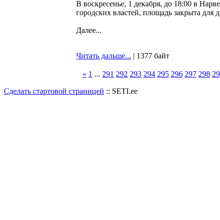
В воскресенье, 1 декабря, до 18:00 в На
городских властей, площадь закрыта для 
Далее...
Читать дальше...
| 1377 байт
«
1
...
291
292
293
294
295
296
297
298
29
Сделать стартовой страницей
:: SETI.ee