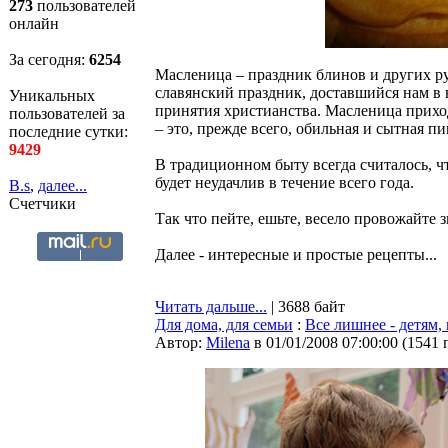
273
пользователей
онлайн
За сегодня:
6254
Масленица – праздник блинов и других ру
славянский праздник, доставшийся нам в 
Уникальных
принятия христианства. Масленица прих
пользователей за
– это, прежде всего, обильная и сытная пи
последние сутки:
9429
В традиционном быту всегда считалось, 
будет неудачлив в течение всего года.
B.s
,
далее...
Счетчики
Так что пейте, ешьте, весело провожайте з
Далее - интересные и простые рецепты...
Читать дальше...
| 3688 байт
Для дома, для семьи
:
Все лишнее - детям,
Автор:
Milena
в 01/01/2008 07:00:00
(
1541 