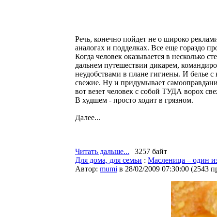
Речь, конечно пойдет не о широко реклам
аналогах и подделках. Все еще гораздо пр
Когда человек оказывается в несколько ст
дальнем путешествии дикарем, командировк
неудобствами в плане гигиены. И белье с 
свежие. Ну и придумывает самооправдание 
вот везет человек с собой ТУДА ворох свеж
В худшем - просто ходит в грязном.
Далее...
Читать дальше...
| 3257 байт
Для дома, для семьи
:
Масленица – один и
Автор:
mumi
в 28/02/2009 07:30:00
(
2543 п