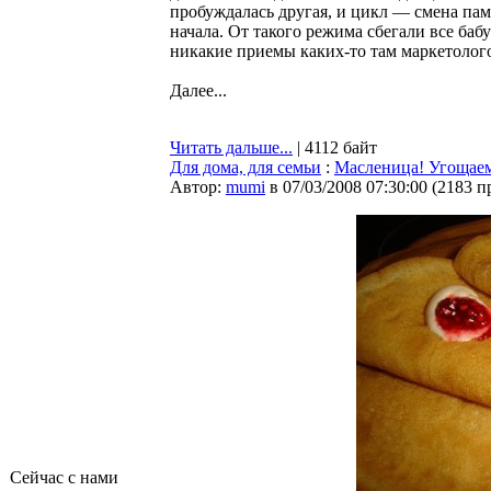
пробуждалась другая, и цикл — смена пам
начала. От такого режима сбегали все баб
никакие приемы каких-то там маркетолог
Далее...
Читать дальше...
| 4112 байт
Для дома, для семьи
:
Масленица! Угощаем
Автор:
mumi
в 07/03/2008 07:30:00
(
2183 п
Сейчас с нами