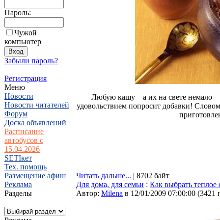
Пароль:
Чужой
компьютер
Забыли пароль?
Регистрация
Меню
Новости
Любую кашу – а их на свете немало –
Новости читателей
удовольствием попросит добавки! Словом
Форум
приготовле
Доска объявлений
Расписание
автобусов с
15.04.2026
SETIкет
Тех. помощь
Размещение афиш
Читать дальше...
| 8702 байт
Реклама
Для дома, для семьи
:
Как выбрать теплое 
Разделы
Автор:
Milena
в 12/01/2009 07:00:00
(
3421 