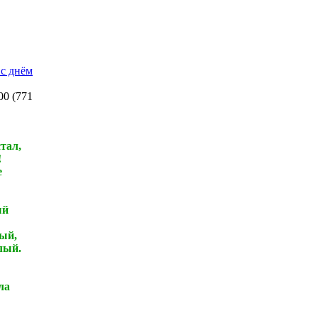
 с днём
00
(
771
тал,
!
е
ый
ый,
лый.
ла