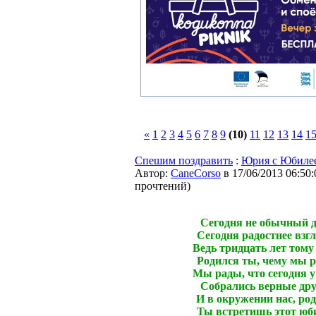
«
1
2
3
4
5
6
7
8
9
(10)
11
12
13
14
1
Спешим поздравить
:
Юрия с Юбилее
Автор:
CaneCorso
в 17/06/2013 06:50:
прочтений
)
Сегодня не обычный д
Сегодня радостнее взг
Ведь тридцать лет тому
Родился ты, чему мы 
Мы рады, что сегодня у
Собрались верные дру
И в окружении нас, ро
Ты встретишь этот юб