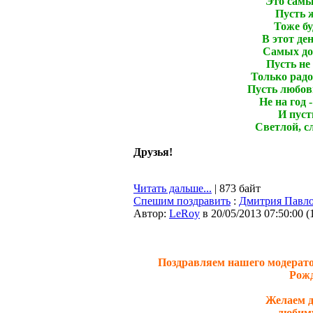
Это самы
Пусть 
Тоже бу
В этот де
Самых дол
Пусть не 
Только радо
Пусть любовь
Не на год 
И пуст
Светлой, с
Друзья!
Читать дальше...
| 873 байт
Спешим поздравить
:
Дмитрия Павло
Автор:
LeRoy
в 20/05/2013 07:50:00
(
Поздравляем нашего модерато
Рожд
Желаем д
любиму