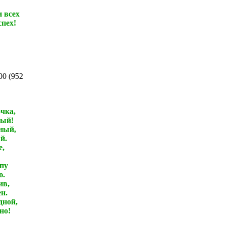
 всех
спех!
00
(
952
чка,
лый!
ный,
й.
е,
пу
ю.
ив,
н.
дной,
но!