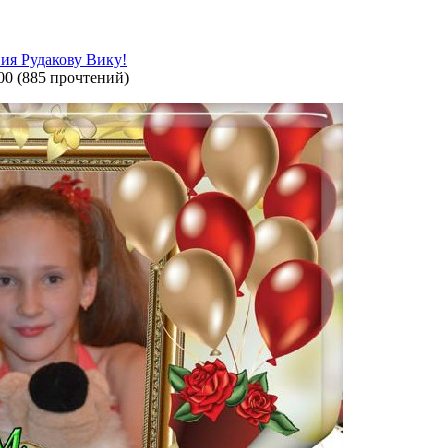
ия Рудакову Вику!
00
(
885 прочтений
)