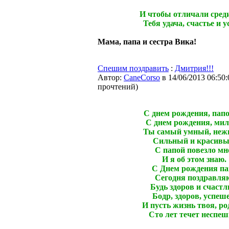
И чтобы отличали среди
Тебя удача, счастье и у
Мама, папа и сестра Вика!
Спешим поздравить
:
Дмитрия!!!
Автор:
CaneCorso
в 14/06/2013 06:50:
прочтений
)
С днем рождения, папо
С днем рождения, ми
Ты самый умный, неж
Сильный и красивы
С папой повезло мн
И я об этом знаю.
С Днем рождения па
Сегодня поздравля
Будь здоров и счастл
Бодр, здоров, успеше
И пусть жизнь твоя, ро
Сто лет течет неспеш