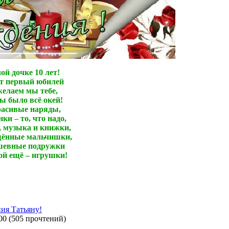
ой дочке 10 лет!
от первый юбилей
елаем мы тебе,
ы было всё окей!
расивые наряды,
ки – то, что надо,
 музыка и книжки,
ённые мальчишки,
шевные подружки
ой ещё – игрушки!
ия Татьяну!
00
(
505 прочтений
)