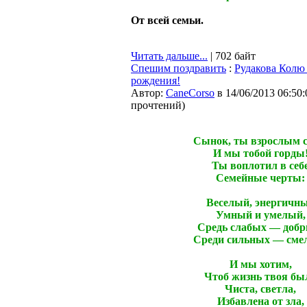
От всей семьи.
Читать дальше...
| 702 байт
Спешим поздравить
:
Рудакова Колю
рождения!
Автор:
CaneCorso
в 14/06/2013 06:50:
прочтений
)
Сынок, ты взрослым с
И мы тобой горды
Ты воплотил в себ
Семейные черты:
Веселый, энергичн
Умный и умелый,
Средь слабых — добр
Среди сильных — сме
И мы хотим,
Чтоб жизнь твоя бы
Чиста, светла,
Избавлена от зла,