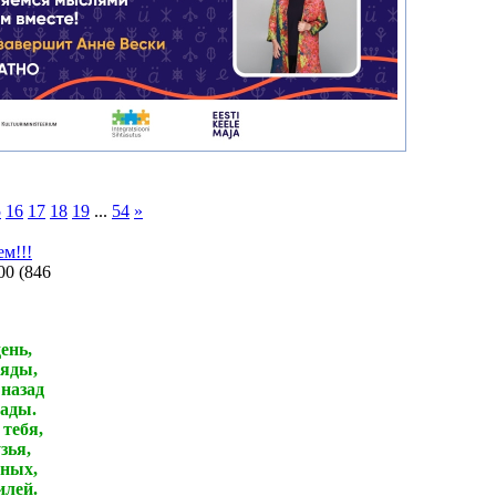
5
16
17
18
19
...
54
»
м!!!
00
(
846
ень,
ляды,
 назад
рады.
 тебя,
зья,
дных,
илей.