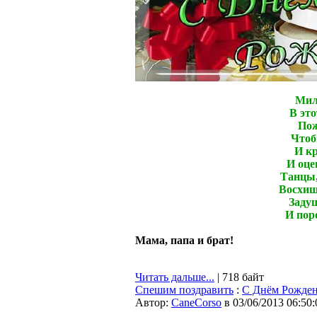
Мил
В эт
Пож
Чтоб
И к
И оцен
Танцы,
Восхищ
Заду
И пор
Мама, папа и брат!
Читать дальше...
| 718 байт
Спешим поздравить
:
С Днём Рожден
Автор:
CaneCorso
в 03/06/2013 06:50: