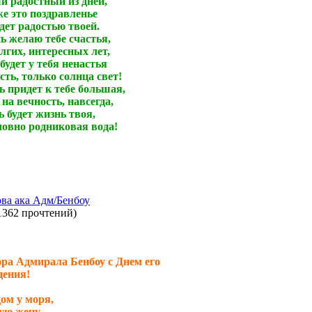
й радостный из дней,
же это поздравленье
дет радостью твоей.
нь желаю тебе счастья,
гих, интересных лет,
будет у тебя ненастья
сть, только солнца свет!
 придет к тебе большая,
- на вечность, навсегда,
ь будет жизнь твоя,
ловно родниковая вода!
ва ака Адм/Бенбоу
1362 прочтений
)
ра Адмирала Бенбоу с Днем его
ения!
ом у моря,
ю жену,