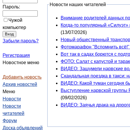
Новости наших читателей
Пароль:
Внимание родителей данных п
Чужой
Когда-то популярный «Силуэт» 
компьютер
(13/07/2026)
Новый общественный транспорт
Забыли пароль?
Фотомарафон "Вспомнить всё!" 
Вот так в садах борются с под
Регистрация
ФОТО: Салат с капустой и тара
Новостное меню
ВИДЕО: Зашумели нарвские во
Скандальная поездка в такси: 
Добавить новость
ВИДЕО: Какой туман сегодня бы
Архив новостей
Выступление нарвской группы 
Меню
(09/02/2026)
Новости
ВИДЕО: Заячья драка на дорог
Новости
читателей
Форум
Доска объявлений