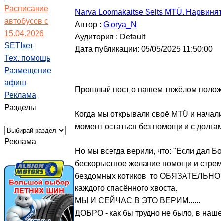
Расписание
Narva Loomakaitse Selts MTÜ. Нарвинят
автобусов с
Автор :
Glorya_N
15.04.2026
Аудитория : Default
SETIкет
Дата публикации: 05/05/2025 11:50:00
Тех. помощь
Размещение
афиш
Прошлый пост о нашем тяжёлом положен
Реклама
Разделы
Когда мы открывали своё MTÜ и начали
момент остаться без помощи и с долга
Реклама
Но мы всегда верили, что: "Если дал Бо
бескорыстное желание помощи и стремл
бездомных котиков, то ОБЯЗАТЕЛЬНО н
каждого спасённого хвоста.
МЫ И СЕЙЧАС В ЭТО ВЕРИМ......
ДОБРО - как бы трудно не было, в наше