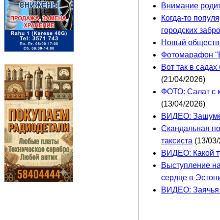
Внимание роди
Когда-то попул
городских забр
Новый обществе
Фотомарафон "В
Вот так в сада
(21/04/2026)
ФОТО: Салат с 
(13/04/2026)
ВИДЕО: Зашуме
Скандальная по
таксиста
(13/03/
ВИДЕО: Какой т
Выступление на
сердце в Эстон
ВИДЕО: Заячья 