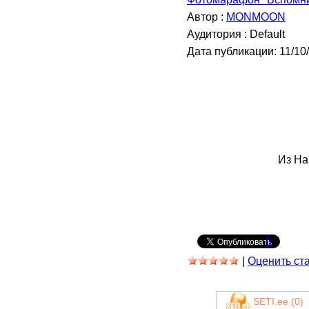
Автор :
MONMOON
Аудитория : Default
Дата публикации: 11/10
Из На
0
|
Оценить ст
SETI.ee (
0
)