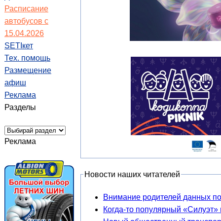
Расписание
автобусов с
15.04.2026
SETIкет
Тех. помощь
Размещение
афиш
Реклама
Разделы
Реклама
Новости наших читателей
Внимание родителей данных п
Когда-то популярный «Силуэт» 