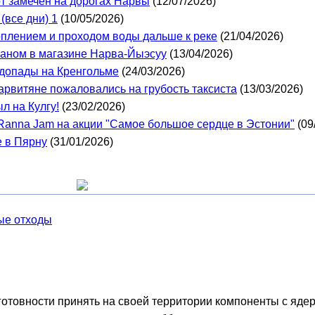
 замечен на дорогах Нарвы
(12/07/2026)
(все дни) 1
(10/05/2026)
топлением и проходом воды дальше к реке
(21/04/2026)
каном в магазине Нарва-Йыэсуу
(13/04/2026)
допады на Кренгольме
(24/03/2026)
нарвитяне пожаловались на грубость таксиста
(13/03/2026)
л на Кулгу!
(23/02/2026)
Ranna Jam на акции "Самое большое сердце в Эстонии"
(09
е в Пярну
(31/01/2026)
ные отходы
готовности принять на своей территории компоненты с яде