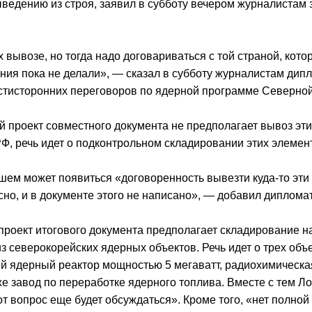
ыведению из строя, заявил в субботу вечером журналистам
вывозе, но тогда надо договариваться с той страной, котор
жения пока не делали», — сказал в субботу журналистам ди
естисторонних переговоров по ядерной программе Северной
 проект совместного документа не предполагает вывоз эти
Ф, речь идет о подконтрольном складировании этих элемен
йшем может появиться «договоренность вывезти куда-то эти
но, и в документе этого не написано», — добавил дипломат
роект итогового документа предполагает складирование 
з северокорейских ядерных объектов. Речь идет о трех объ
 ядерный реактор мощностью 5 мегаватт, радиохимическая
е завод по переработке ядерного топлива. Вместе с тем Ло
т вопрос еще будет обсуждаться». Кроме того, «нет полной