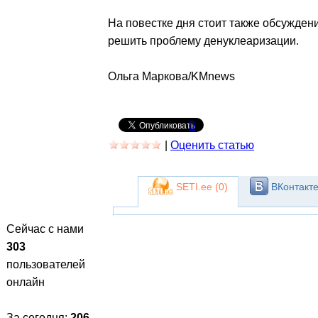
На повестке дня стоит также обсужде
решить проблему денуклеаризации.
Ольга Маркова/KMnews
0
|
Оценить статью
SETI.ee (
0
)
ВКонтакте
Сейчас с нами
303
пользователей
онлайн
За сегодня:
206