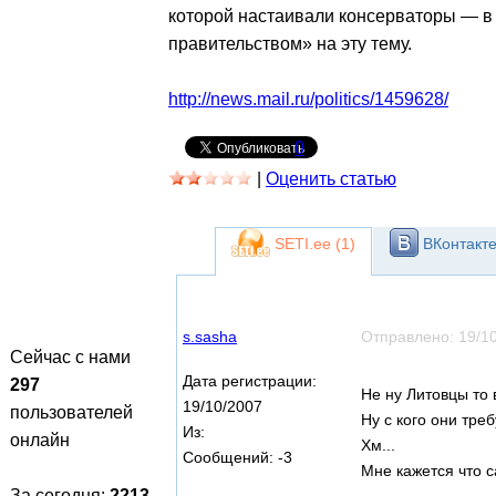
которой настаивали консерваторы — в 
правительством» на эту тему.
http://news.mail.ru/politics/1459628/
0
|
Оценить статью
SETI.ee (
1
)
ВКонтакте
s.sasha
Отправлено:
19/1
Сейчас с нами
Дата регистрации:
297
Не ну Литовцы то 
19/10/2007
пользователей
Ну с кого они тре
Из:
онлайн
Хм...
Сообщений:
-3
Мне кажется что с
За сегодня:
2213