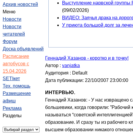
Выступление нарвской группы 
Архив новостей
(09/02/2026)
Меню
ВИДЕО: Заячья драка на дорог
Новости
У приюта большой долг за леч
Новости
читателей
Форум
Доска объявлений
Расписание
Геннадий Хазанов - коротко и в точку!
автобусов с
Автор :
vanjatka
15.04.2026
Аудитория : Default
SETIкет
Дата публикации: 22/10/2007 23:00:00
Тех. помощь
ИНТЕРВЬЮ.
Размещение
Геннадий Хазанов: - У нас извращено 
афиш
большевики, когда говорили: ”Рабочий 
Реклама
называться “советской интеллигенцией
Разделы
образование. И сразу ты из рабочего к
высшем образовании никакого отношени