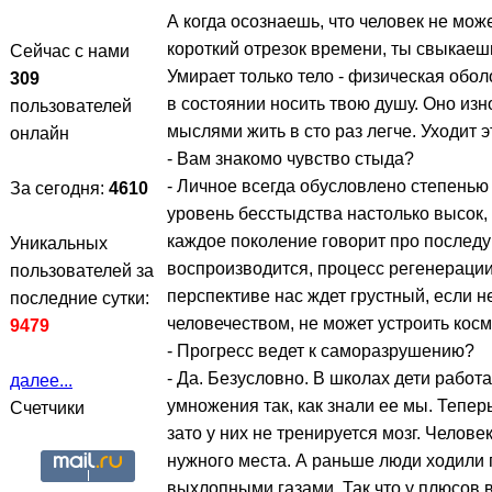
А когда осознаешь, что человек не може
короткий отрезок времени, ты свыкаешь
Сейчас с нами
Умирает только тело - физическая обо
309
в состоянии носить твою душу. Оно изно
пользователей
мыслями жить в сто раз легче. Уходит э
онлайн
- Вам знакомо чувство стыда?
- Личное всегда обусловлено степенью
За сегодня:
4610
уровень бесстыдства настолько высок, 
каждое поколение говорит про последу
Уникальных
воспроизводится, процесс регенерации 
пользователей за
перспективе нас ждет грустный, если не
последние сутки:
человечеством, не может устроить косм
9479
- Прогресс ведет к саморазрушению?
- Да. Безусловно. В школах дети работ
далее...
умножения так, как знали ее мы. Тепер
Счетчики
зато у них не тренируется мозг. Челов
нужного места. А раньше люди ходили 
выхлопными газами. Так что у плюсов в