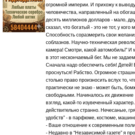
огромной империи. И прихожу к выводу,
человечества, направленный на обогащ
десять миллионов долларов - мало, др
сказал, что богатый - это не тот, у кого
Способность соразмерить свои желания
соблазнов. Научно-техническая револю
камера! Смотри, какой автомобиль!” И 
в этот нескончаемый бег. Мы не задаем
Сначала надо обеспечить себя! Детей! 
проснуться! Рабство. Огромное страшно
столько право произносить вслух то, чт
практически не знаю - может быть, бомж
свободными. Начиналось их движение к
взгляд, какой-то изувеченный характер
действительно странно. Нечесаные, гря
удобств” - в парфюме, костюме, машине
- Ваше отношение к современным поли
- Недавно в “Независимой газете” я пр