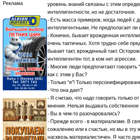
Реклама
уровень знаний связаны с этим опреде
интеллигентности, но не достаточное.
- Есть масса примеров, когда людей с
интеллигентными. Не предполагает ли 
- Конечно, бывает врожденная интелли
очень тактичных. Хотя трудно себе пред
бывает такт, врожденный такт. Осторож
интеллигентен тот, в ком нет агрессии.
- Многие люди предпочитают говорить “
как с этим у Вас?
- Только “я”! Только персонифицирован
- Что она дает?
- Я считаю, что надо говорить только о
мнение. Нельзя выдавать собственное 
- Вы в чем-то разочаровались?
- Прежде всего - в материализме. В св
сожалению или к счастью, но мы в эту
насквозь материалистичен. Я часто ду