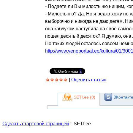
- Подаете ли Вы милостыню нищим, ког
- Милостыню? Да. Но я редко хожу по у
выборочно и никогда не даю детям. Ник
она каблуком наступила на свое самол
пошел десятый десяток? Я думаю, она 
Но таких людей осталось совсем немно
http://www.veneportaal.ee/kultura/01/30
0
|
Оценить статью
SETI.ee (
0
)
ВКонтакте
Сделать стартовой страницей
:: SETI.ee