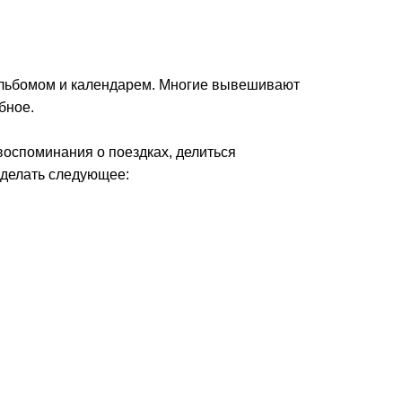
оальбомом и календарем. Многие вывешивают
бное.
воспоминания о поездках, делиться
сделать следующее: