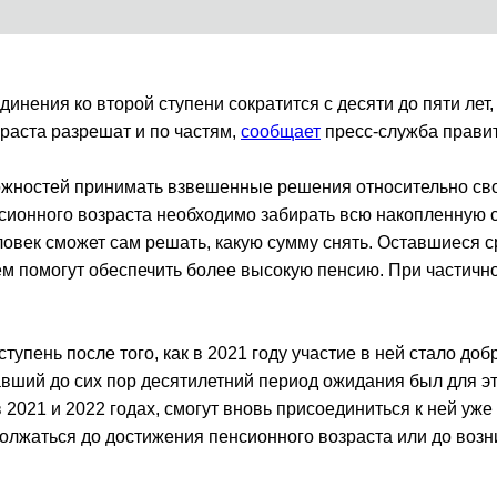
нения ко второй ступени сократится с десяти до пяти лет, 
раста разрешат и по частям,
сообщает
пресс-служба правит
жностей принимать взвешенные решения относительно сво
сионного возраста необходимо забирать всю накопленную с
овек сможет сам решать, какую сумму снять. Оставшиеся с
ем помогут обеспечить более высокую пенсию. При частичн
упень после того, как в 2021 году участие в ней стало до
авший до сих пор десятилетний период ожидания был для э
2021 и 2022 годах, смогут вновь присоединиться к ней уже 
олжаться до достижения пенсионного возраста или до возн