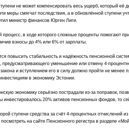
тупени не может компенсировать весь ущерб, который её 
эти меры смягчат последствия, а в обновлённой ступени уч
метил министр финансов Юрген Лиги.
й процесс, в ходе которого сложные проценты помогают п
личив взносы до 4% или 6% от зарплаты.
ся повысить стабильность и надёжность пенсионной систем
, предусматривающего уменьшение или отмену 4-процентног
закона и вступлением его в силу должно пройти не менее п
 инвестициям в экономику Эстонии.
нскую экономику серьёзно пострадали из-за поправок, поз
ы инвестировалось 20% активов пенсионных фондов, то сей
рой ступени средства за счёт 4-процентных отчислений из 
 посмотреть на сайте Пенсионного регистра в разделе «Мо