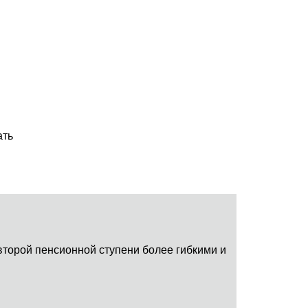
ать
 второй пенсионной ступени более гибкими и