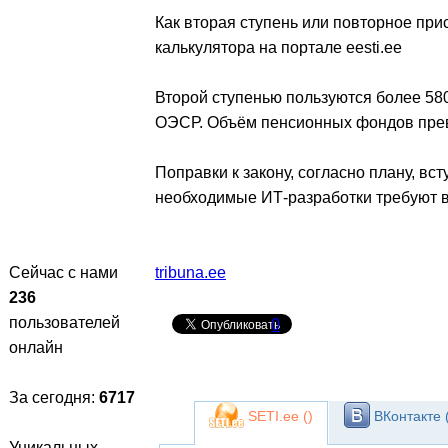
Как вторая ступень или повторное при
калькулятора на портале eesti.ee
Второй ступенью пользуются более 580
ОЭСР. Объём пенсионных фондов превы
Поправки к закону, согласно плану, вс
необходимые ИТ-разработки требуют 
Сейчас с нами
tribuna.ee
236
пользователей
0
онлайн
За сегодня:
6717
SETI.ee (
)
ВКонтакте 
Уникальных