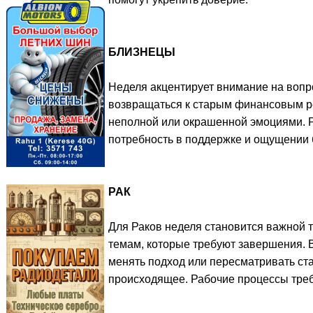
БЛИЗНЕЦЫ
Неделя акцентирует внимание на вопр
возвращаться к старым финансовым р
неполной или окрашенной эмоциями. Р
потребность в поддержке и ощущении 
РАК
Для Раков неделя становится важной то
темам, которые требуют завершения. В
менять подход или пересматривать ст
происходящее. Рабочие процессы треб