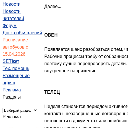
Новости
Далее...
Новости
читателей
Форум
Доска объявлений
ОВЕН
Расписание
автобусов с
Появляется шанс разобраться с тем, ч
15.04.2026
Рабочие процессы требуют собранности
SETIкет
поэтому лучше перепроверять детали.
Тех. помощь
внутреннее напряжение.
Размещение
афиш
Реклама
ТЕЛЕЦ
Разделы
Неделя становится периодом активног
контакты, незавершённые договорённо
Реклама
неточности в документах или ошибочны
помогут укрепить доверие.