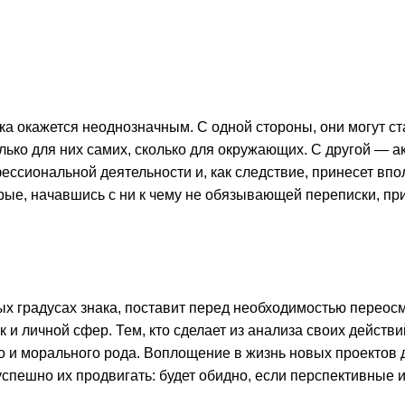
ка окажется неоднозначным. С одной стороны, они могут с
олько для них самих, сколько для окружающих. С другой — а
ссиональной деятельности и, как следствие, принесет впо
орые, начавшись с ни к чему не обязывающей переписки, пр
ых градусах знака, поставит перед необходимостью перео
 и личной сфер. Тем, кто сделает из анализа своих дейст
но и морального рода. Воплощение в жизнь новых проектов
спешно их продвигать: будет обидно, если перспективные 