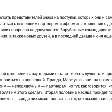
олкать представителей знака на поступки, которых они и са
статься с нынешним партнером и оформить отношения с друг
таких вопросов не допускается. Зарубежные командировки
ия, а также новых друзей, а в последней декаде июня ещ
рой отношения с партнерами оставят желать лучшего, и пр
становиться на последней. Правда, Марс указывает на воз
оим — непорядочным — партнерам, но тут, как говорится, 
волят им этого сделать. Вторая половина месяца пройдет п
нников — среди них может попасться тот, кто вызовет сильн