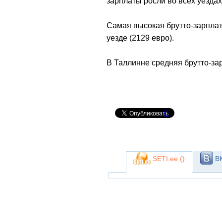
зарплаты росли во всех уездах
Самая высокая брутто-зарплат
уезде (2129 евро).
В Таллинне средняя брутто-за
0
SETI.ee (
)
ВК