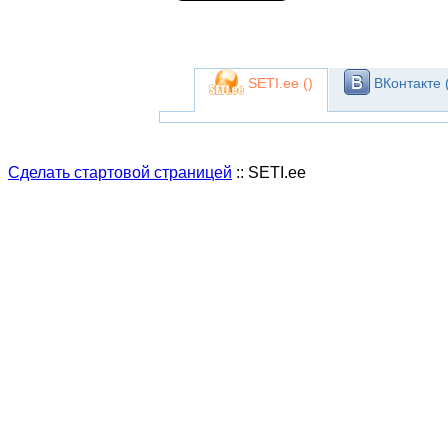
SETI.ee (
)
ВКонтакте 
Сделать стартовой страницей
:: SETI.ee