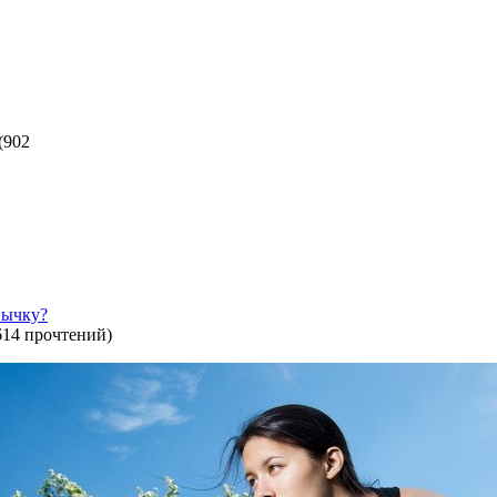
(
902
вычку?
614 прочтений
)