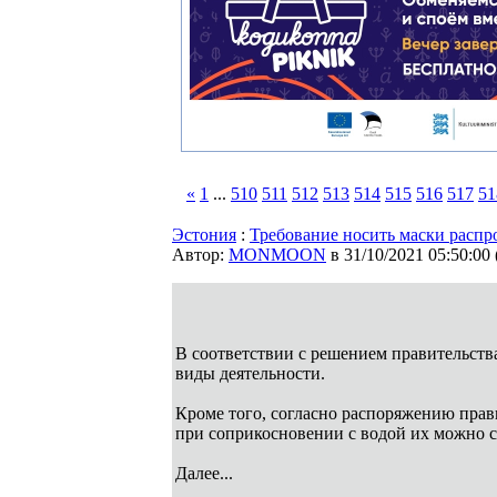
«
1
...
510
511
512
513
514
515
516
517
51
Эстония
:
Требование носить маски распро
Автор:
MONMOON
в 31/10/2021 05:50:00
В соответствии с решением правительств
виды деятельности.
Кроме того, согласно распоряжению прави
при соприкосновении с водой их можно с
Далее...