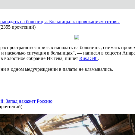
ападать на больницы. Больницы: к провокациям готовы
(
2355 прочтений
)
распространяться призыв нападать на больницы, снимать происх
 и насколько ситуация в больницах", — написал в соцсети Андр
 в волостное собрание Йыгева, пишет
Rus.Delfi
.
 ни в одном медучреждении в палаты не вламывались.
: Запад накажет Россию
прочтений
)