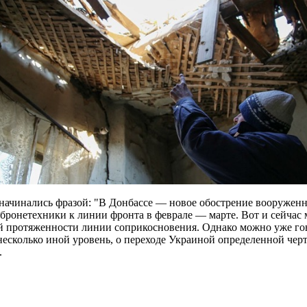
з начинались фразой: "В Донбассе — новое обострение вооружен
бронетехники к линии фронта в феврале — марте. Вот и сейчас 
ей протяженности линии соприкосновения. Однако можно уже го
несколько иной уровень, о переходе Украиной определенной чер
.