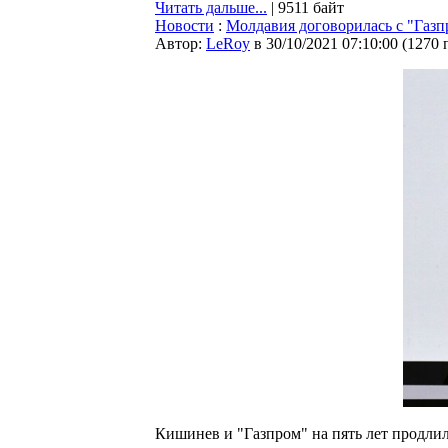
Читать дальше...
| 9511 байт
Новости
:
Молдавия договорилась с "Газп
Автор:
LeRoy
в 30/10/2021 07:10:00
(
1270 
Кишинев и "Газпром" на пять лет продлил