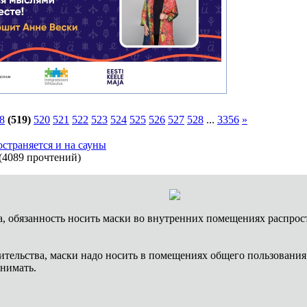
8
(519)
520
521
522
523
524
525
526
527
528
...
3356
»
страняется и на сауны
(
4089 прочтений
)
а, обязанность носить маски во внутренних помещениях распрос
тельства, маски надо носить в помещениях общего пользования в
нимать.