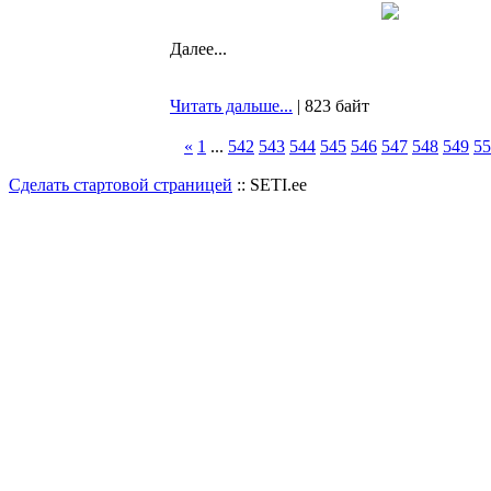
Далее...
Читать дальше...
| 823 байт
«
1
...
542
543
544
545
546
547
548
549
55
Сделать стартовой страницей
:: SETI.ee