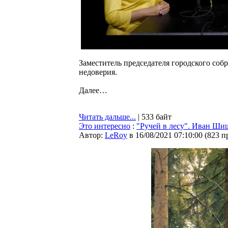
Заместитель председателя городского соб
недоверия.
Далее…
Читать дальше...
| 533 байт
Это интересно
:
"Ручей в лесу". Иван Ши
Автор:
LeRoy
в 16/08/2021 07:10:00
(
823 п