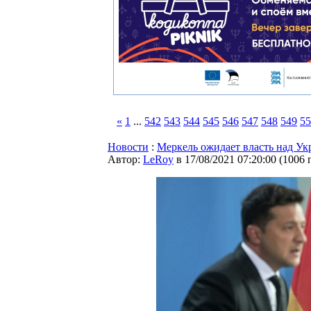
«
1
...
542
543
544
545
546
547
548
549
55
Новости
:
Меркель ожидает власть над Ук
Автор:
LeRoy
в 17/08/2021 07:20:00
(
1006 