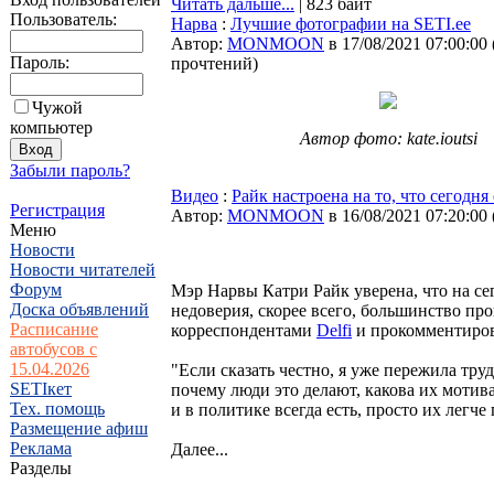
Читать дальше...
| 823 байт
Пользователь:
Нарва
:
Лучшие фотографии на SETI.ee
Автор:
MONMOON
в 17/08/2021 07:00:00
Пароль:
прочтений
)
Чужой
компьютер
Автор фото: kate.ioutsi
Забыли пароль?
Видео
:
Райк настроена на то, что сегодн
Регистрация
Автор:
MONMOON
в 16/08/2021 07:20:00
Меню
Новости
Новости читателей
Форум
Мэр Нарвы Катри Райк уверена, что на с
Доска объявлений
недоверия, скорее всего, большинство про
Расписание
корреспондентами
Delfi
и прокомментиров
автобусов с
15.04.2026
"Если сказать честно, я уже пережила тру
SETIкет
почему люди это делают, какова их мотива
Тех. помощь
и в политике всегда есть, просто их легче
Размещение афиш
Реклама
Далее...
Разделы