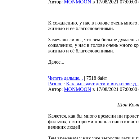
Автор:
MONMOON
в 17/08/2021 07:00:00
К сожалению, у нас в голове очень мног
жизнью и ее благословениями.
Замечали ли вы, что чем больше думаешь о
сожалению, у нас в голове очень много 
жизнью и её благословениями.
Далее...
Читать дальше...
| 7518 байт
Разное
:
Как выглядят дети и внуки звезд
Автор:
MONMOON
в 17/08/2021 07:00:00
Шон Конне
Кажется, как бы много времени ни пролет
фильмах, с которыми прошла наша юность.
великих людей.
Тем временем у них уже выросли дети и п