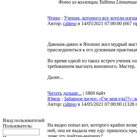
Фото из коллекции Tallinna Linnamu
Чтиво
:
Ученик, которого все хотели изгна
Автор:
calipso
в 14/05/2021 07:00:00
(
667 п
Давным-давно в Японии жил мудрый масте
присоединиться к его духовным практика
Во время одной из таких встреч ученик п
требованием выгнать виновного. Мастер, 
Далее...
Читать дальше...
| 1869 байт
Юмор
:
Забавное видео: «Где моя еда??»:
Автор:
calipso
в 14/05/2021 07:00:00
(
1328 
Вход пользователей
На видео попал кот, которого крайне воз
Пользователь:
ней, она не выдала ему еду: пришлось пр
доме эту шайтан-машину?