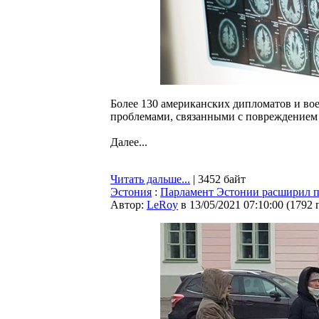
Более 130 американских дипломатов и во
проблемами, связанными с повреждением 
Далее...
Читать дальше...
| 3452 байт
Эстония
:
Парламент Эстонии расширил 
Автор:
LeRoy
в 13/05/2021 07:10:00
(
1792 