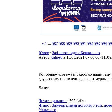
«
1
...
587
588
589
590
591
592
593
594
59
Юмор
:
Забавное видео: Кошкин ёж
Автор:
calipso
в 15/05/2021 07:00:00
(
1110 
Кот обнаружил ежа и радостно нашел ему
дружескому проявлению, но вот мурлыка 
Далее...
Читать дальше...
| 597 байт
Чтиво
:
Замечательная история о том, поч
Уэльского