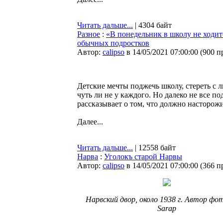
Читать дальше...
| 4304 байт
Разное
:
«В понедельник в школу не ходите
обычных подростков
Автор:
calipso
в 14/05/2021 07:00:00
(
900 п
Детские мечты поджечь школу, стереть с 
чуть ли не у каждого. Но далеко не все 
рассказывает о том, что должно насторож
Далее...
Читать дальше...
| 12558 байт
Нарва
:
Уголокъ старой Нарвы
Автор:
calipso
в 14/05/2021 07:00:00
(
366 п
Нарвский двор, около 1938 г. Автор фот
Sarap