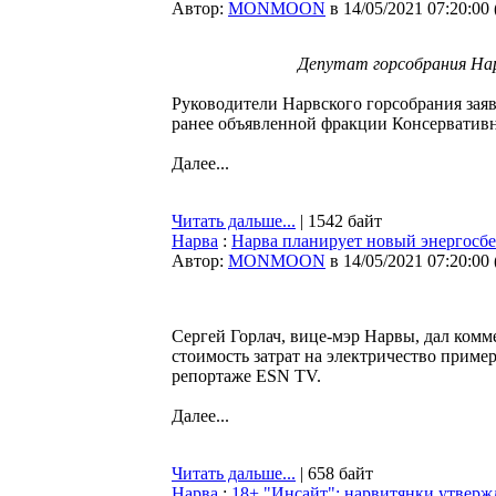
Автор:
MONMOON
в 14/05/2021 07:20:00
Депутат горсобрания Нар
Руководители Нарвского горсобрания заяв
ранее объявленной фракции Консерватив
Далее...
Читать дальше...
| 1542 байт
Нарва
:
Нарва планирует новый энергосб
Автор:
MONMOON
в 14/05/2021 07:20:00
Сергей Горлач, вице-мэр Нарвы, дал комм
стоимость затрат на электричество пример
репортаже ESN TV.
Далее...
Читать дальше...
| 658 байт
Нарва
:
18+ "Инсайт": нарвитянки утвержд