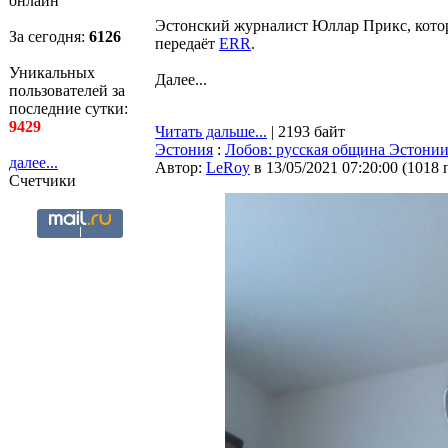
онлайн
Эстонский журналист Юллар Прикс, котор
За сегодня:
6126
передаёт
ERR
.
Уникальных
Далее...
пользователей за
последние сутки:
9429
Читать дальше...
| 2193 байт
Эстония
:
Лобов: русская община Эстонии
далее...
Автор:
LeRoy
в 13/05/2021 07:20:00
(
1018 
Счетчики