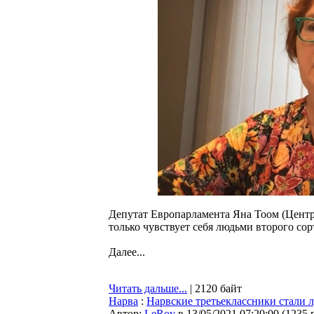
Депутат Европарламента Яна Тоом (Центрис
только чувствует себя людьми второго сор
Далее...
Читать дальше...
| 2120 байт
Нарва
:
Нарвские третьеклассники стали 
Автор:
LeRoy
в 13/05/2021 07:20:00
(
1235 