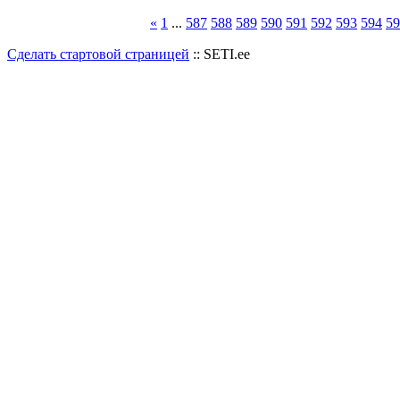
«
1
...
587
588
589
590
591
592
593
594
59
Сделать стартовой страницей
:: SETI.ee