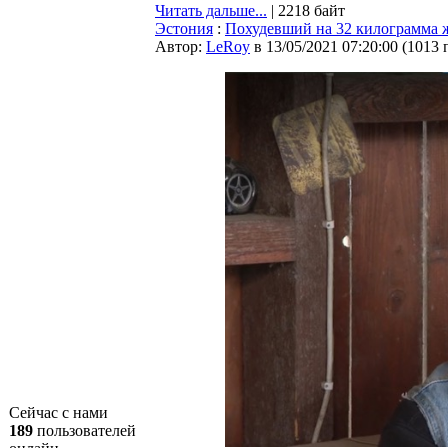
Читать дальше...
| 2218 байт
Эстония
:
Похудевший на 32 килограмма ж
Автор:
LeRoy
в 13/05/2021 07:20:00
(
1013 
Сейчас с нами
189
пользователей