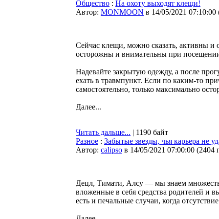
Общество
:
На охоту выходят клещи!
Автор:
MONMOON
в 14/05/2021 07:10:00
Сейчас клещи, можно сказать, активны и 
осторожны и внимательны при посещении 
Надевайте закрытую одежду, а после прогу
ехать в травмпункт. Если по каким-то при
самостоятельно, только максимально осто
Далее...
Читать дальше...
| 1190 байт
Разное
:
Забытые звезды, чья карьера не уд
Автор:
calipso
в 14/05/2021 07:00:00
(
2404 
Децл, Тимати, Алсу — мы знаем множеств
вложенные в себя средства родителей и в
есть и печальные случаи, когда отсутствие
Далее...