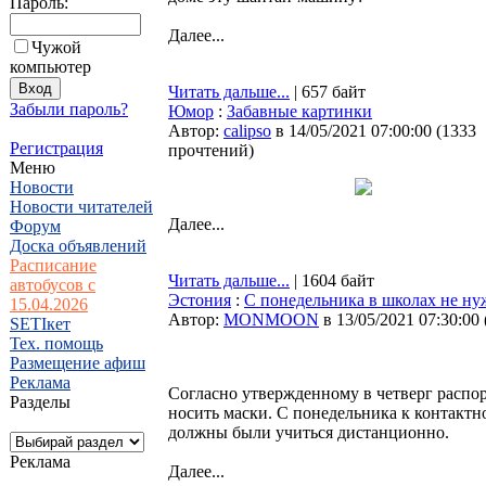
Пароль:
Далее...
Чужой
компьютер
Читать дальше...
| 657 байт
Забыли пароль?
Юмор
:
Забавные картинки
Автор:
calipso
в 14/05/2021 07:00:00
(
1333
Регистрация
прочтений
)
Меню
Новости
Новости читателей
Далее...
Форум
Доска объявлений
Расписание
Читать дальше...
| 1604 байт
автобусов с
Эстония
:
С понедельника в школах не ну
15.04.2026
Автор:
MONMOON
в 13/05/2021 07:30:00
SETIкет
Тех. помощь
Размещение афиш
Реклама
Согласно утвержденному в четверг распор
Разделы
носить маски. С понедельника к контактн
должны были учиться дистанционно.
Реклама
Далее...