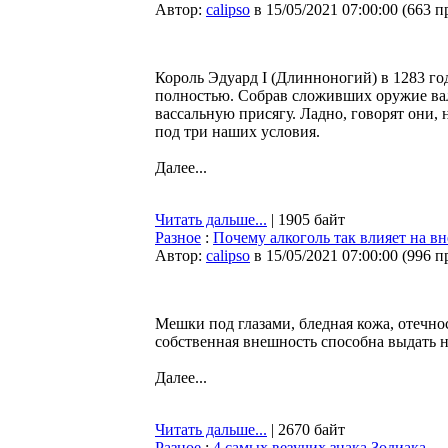
Автор:
calipso
в 15/05/2021 07:00:00
(
663 п
Король Эдуард I (Длинноногий) в 1283 год
полностью. Собрав сложивших оружие ва
вассальную присягу. Ладно, говорят они,
под три наших условия.
Далее...
Читать дальше...
| 1905 байт
Разное
:
Почему алкоголь так влияет на 
Автор:
calipso
в 15/05/2021 07:00:00
(
996 п
Мешки под глазами, бледная кожа, отечнос
собственная внешность способна выдать 
Далее...
Читать дальше...
| 2670 байт
Разное
:
4 самых везучих знака Зодиака