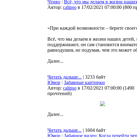
Чтиво
:
Всё, что мы делаем в жизни наших
Автор:
calipso
в 17/02/2021 07:00:00
(
800 п
«При каждой возможности – берите своего
Всё, что мы делаем в жизни наших детей, 
поддерживают, он сам становится внимат
равнодушия, не подумав, чем это может 
Далее...
Читать дальше...
| 3233 байт
Юмор
:
Забавные картинки
Автор:
calipso
в 17/02/2021 07:00:00
(
1490
прочтений
)
Далее...
Читать дальше...
| 1604 байт
Юмор
:
Забавное видео: Когда перейти че