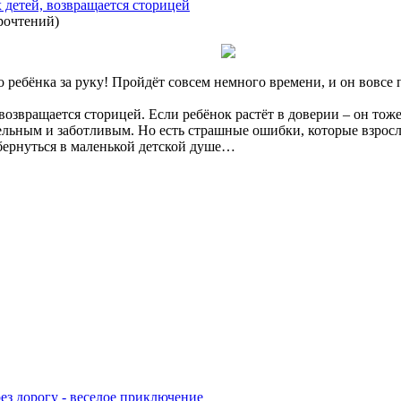
 детей, возвращается сторицей
рочтений
)
 ребёнка за руку! Пройдёт совсем немного времени, и он вовсе 
возвращается сторицей. Если ребёнок растёт в доверии – он тож
ельным и заботливым. Но есть страшные ошибки, которые взрос
обернуться в маленькой детской душе…
рез дорогу - веселое приключение