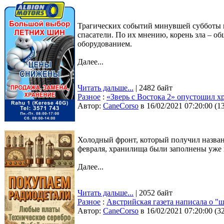
Трагических событий минувшей субботы в 
спасатели. По их мнению, корень зла – о
оборудованием.
Далее...
Читать дальше...
| 2482 байт
Разное
:
«Зверь с Востока 2» опустошил х
Автор:
CaneCorso
в 16/02/2021 07:20:00
(
1
Холодный фронт, который получил названи
февраля, хранилища были заполнены уже на
Далее...
Читать дальше...
| 2052 байт
Разное
:
Австрийская газета написала о 
Автор:
CaneCorso
в 16/02/2021 07:20:00
(
3