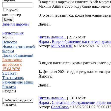
Владельцы карточки клиента Aitäh могут 
Maxima Aitäh в 2020 году было накоплено
Чужой
компьютер
Это был первый год, когда бонусные день
Забыли пароль?
Далее...
Регистрация
Читать дальше...
| 2175 байт
Меню
Нарва
:
Видеообращение настоятеля храма
Новости
Автор:
MONMOON
в 16/02/2021 07:30:00
Новости читателей
Форум
Доска объявлений
Расписание
В видео настоятель храма рассказывает о
автобусов с
15.04.2026
14 февраля 2021 года, в результате пожа
SETIкет
Йыэсуу.
Тех. помощь
Размещение афиш
Далее...
Реклама
Разделы
Читать дальше...
| 1319 байт
Нарва
:
Спасатели об отравлении нарвитя
Реклама
Автор:
CaneCorso
в 16/02/2021 07:30:00
(
1