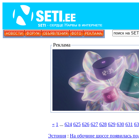
Реклама
«
1
...
624
625
626
627
628
629
630
631
63
Эстония
:
На обочине шоссе появилась по