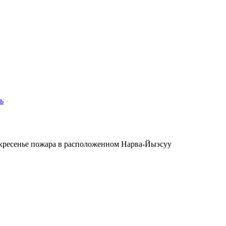
ь
скресенье пожара в расположенном Нарва-Йыэсуу