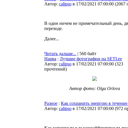
Автор:
calipso
в 17/02/2021 07:00:00
(
2067 
В один ничем не примечательный день, д
переходе.
Далее...
Читать дальше...
| 560 байт
Нарва
:
Лучшие фотографии на SETI.ee
Автор:
calipso
в 17/02/2021 07:00:00
(
323
прочтений
)
Автор фото: Olga Orlova
Разное
:
Как сохранить энергию в течение
Автор:
calipso
в 17/02/2021 07:00:00
(
972 п
Как успешным и высокоэффективным людям у