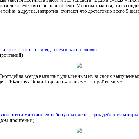
лости человечество еще не изобрело. Многим кажется, что за по
 тайна, а другие, напротив, считают что достаточно всего 5 ша
 кот» — от его взгляда всем как-то неловко
прочтений
)
Скоттдейла всегда выглядит удивленным из-за своих выпученных
дела 19-летняя Эшли Норлиен – и не смогла пройти мимо.
вано почти миллион евро бонусных денег, срок действия которых
(
993 прочтений
)