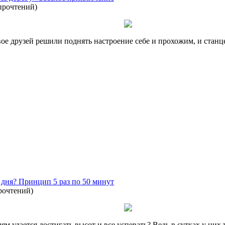
прочтений
)
вое друзей решили поднять настроение себе и прохожим, и стан
 дня? Принцип 5 раз по 50 минут
рочтений
)
дается достигать высот и все успевать? Ведь в сутках у них та