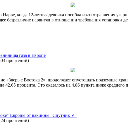
Нарве, когда 12-летняя девочка погибла из-за отравления угар
бщее безразличие нарвитян в отношении требования установки да
ранилища газа в Европе
303 прочтений
)
е «Зверь с Востока 2», продолжает опустошать подземные храни
 42,65 процента. Это оказалось на 4,86 пункта ниже среднего по
"шоке" Европы от вакцины "Спутник V"
224 прочтений
)