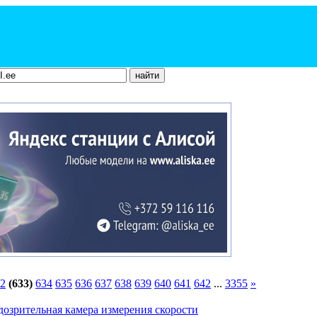
2
(633)
634
635
636
637
638
639
640
641
642
...
3355
»
дозрительная камера измерения скорости