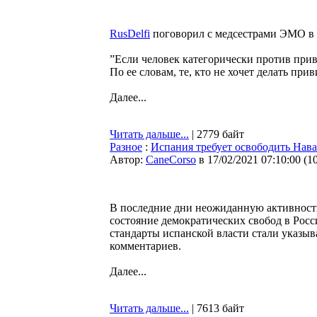
RusDelfi
поговорил с медсестрами ЭМО в 
”Если человек категорически против прив
По ее словам, те, кто не хочет делать пр
Далее...
Читать дальше...
| 2779 байт
Разное
:
Испания требует освободить Нава
Автор:
CaneCorso
в 17/02/2021 07:10:00
(
1
В последние дни неожиданную активность
состояние демократических свобод в Росс
стандарты испанской власти стали указы
комментариев.
Далее...
Читать дальше...
| 7613 байт