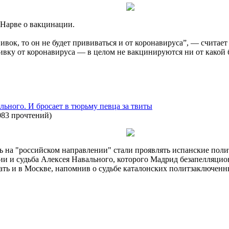
Нарве о вакцинации.
ивок, то он не будет прививаться и от коронавируса”, — считае
ививку от коронавируса — в целом не вакцинируются ни от какой 
льного. И бросает в тюрьму певца за твиты
083 прочтений
)
 на "российском направлении" стали проявлять испанские пол
ии и судьба Алексея Навального, которого Мадрид безапелляцио
вать и в Москве, напомнив о судьбе каталонских политзаключен