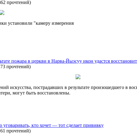
862 прочтений
)
ики установили "камеру измерения
тате пожара в церкви в Нарва-Йыэсуу икон удастся восстановит
173 прочтений
)
ний искусства, пострадавших в результате произошедшего в во
тери, могут быть восстановлены.
 уговаривать, кто хочет — тот сделает прививку
161 прочтений
)