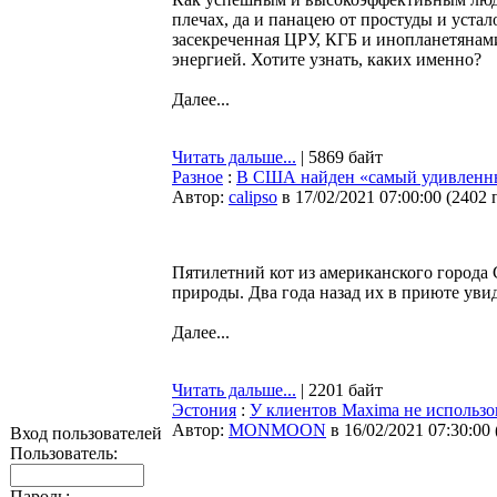
плечах, да и панацею от простуды и уста
засекреченная ЦРУ, КГБ и инопланетянами
энергией. Хотите узнать, каких именно?
Далее...
Читать дальше...
| 5869 байт
Разное
:
В США найден «самый удивленный
Автор:
calipso
в 17/02/2021 07:00:00
(
2402 
Пятилетний кот из американского города 
природы. Два года назад их в приюте уви
Далее...
Читать дальше...
| 2201 байт
Эстония
:
У клиентов Maxima не использо
Автор:
MONMOON
в 16/02/2021 07:30:00
Вход пользователей
Пользователь:
Пароль: