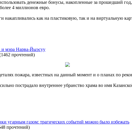
использовать денежные бонусы, накопленные за прошедший год, д
 более 4 миллионов евро.
ги накапливались как на пластиковую, так и на виртуальную ка
 и мэра Нарва-Йыэсуу
(
1462 прочтений
)
 деталях пожара, известных на данный момент и о планах по рек
ра сильно пострадало внутреннее убранство храма во имя Казанс
нки угарным газом: трагических событий можно было избежать
648 прочтений
)