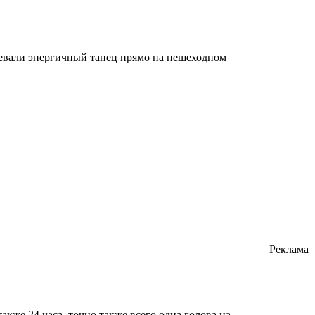
цевали энергичный танец прямо на пешеходном
Реклама
кже 24 часа, точно также всего одна голова на